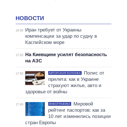
НОВОСТИ
Иран требует от Украины
18:06
компенсации за удар по судну в
Каспийском море
На Киевщине усилят безопасность
17:50
на АЗС
Полис от
АВТОРСКАЯ КОЛОНКА
17:50
прилета: как в Украине
страхуют жилье, авто и
здоровье от войны
Мировой
ИНФОГРАФИКА
17:45
рейтинг паспортов: как за
10 лет изменились позиции
стран Европы