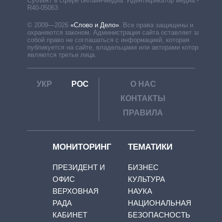
Субъект в сфере онлайн-медиа. Идентификатор медиа –
R40-05063
© 2009—2026
«Слово и Дело»
.
Все права защищены и
охраняются законом. Администрация сайта оставляет за
собой право не соглашаться с информацией, которая
публикуется на сайте, владельцами или авторами которой
являются третьи лица.
УКР
РОС
О НАС
КОНТАКТЫ
ПРАВИЛА
МОНИТОРИНГ
ТЕМАТИКИ
ПРЕЗИДЕНТ И
БИЗНЕС
ОФИС
КУЛЬТУРА
ВЕРХОВНАЯ
НАУКА
РАДА
НАЦИОНАЛЬНАЯ
КАБИНЕТ
БЕЗОПАСНОСТЬ