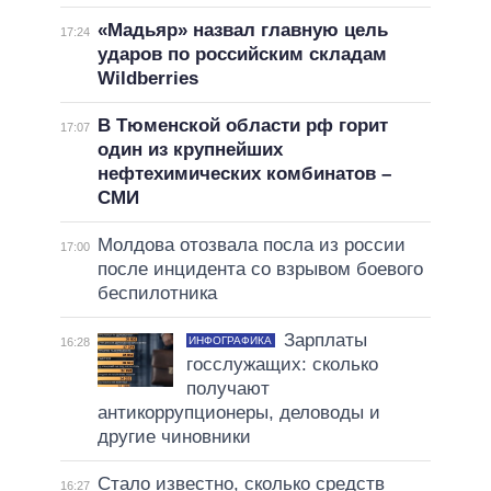
«Мадьяр» назвал главную цель
17:24
ударов по российским складам
Wildberries
В Тюменской области рф горит
17:07
один из крупнейших
нефтехимических комбинатов –
СМИ
Молдова отозвала посла из россии
17:00
после инцидента со взрывом боевого
беспилотника
Зарплаты
ИНФОГРАФИКА
16:28
госслужащих: сколько
получают
антикоррупционеры, деловоды и
другие чиновники
Стало известно, сколько средств
16:27