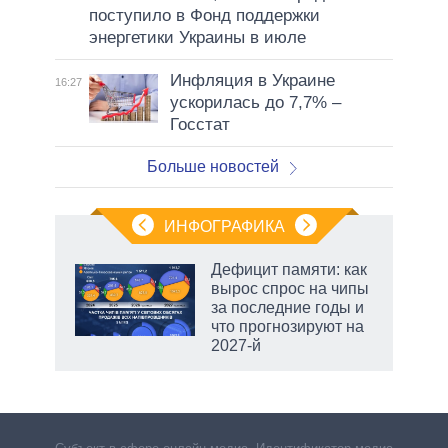
поступило в Фонд поддержки
энергетики Украины в июле
Инфляция в Украине
16:27
ускорилась до 7,7% –
Госстат
Больше новостей
ИНФОГРАФИКА
 5
Дефицит памяти: как
го
вырос спрос на чипы
сть
за последние годы и
ВР
что прогнозируют на
2027-й
чино