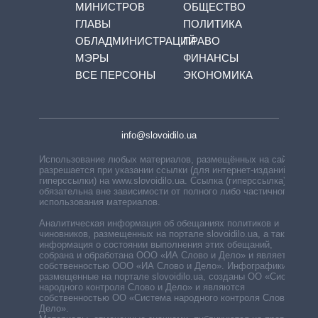
МИНИСТРОВ
ОБЩЕСТВО
ГЛАВЫ
ПОЛИТИКА
ОБЛАДМИНИСТРАЦИЙ
ПРАВО
МЭРЫ
ФИНАНСЫ
ВСЕ ПЕРСОНЫ
ЭКОНОМИКА
info@slovoidilo.ua
Использование любых материалов, размещённых на сайте,
разрешается при указании ссылки (для интернет-изданий —
гиперссылки) на www.slovoidilo.ua. Ссылка (гиперссылка)
обязательна вне зависимости от полного либо частичного
использования материалов.
Аналитическая информация об обещаниях политиков и
чиновников, размещенных на портале slovoidilo.ua, а также
информация о состоянии выполнения этих обещаний,
собрана и обработана ООО «ИА Слово и Дело» и является
собственностью ООО «ИА Слово и Дело». Инфографики,
размещенные на портале slovoidilo.ua, созданы ОО «Система
народного контроля Слово и Дело» и являются
собственностью ОО «Система народного контроля Слово и
Дело».