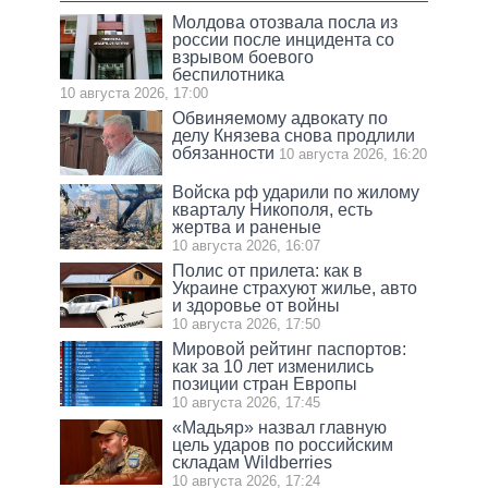
Молдова отозвала посла из
россии после инцидента со
взрывом боевого
беспилотника
10 августа 2026, 17:00
Обвиняемому адвокату по
делу Князева снова продлили
обязанности
10 августа 2026, 16:20
Войска рф ударили по жилому
кварталу Никополя, есть
жертва и раненые
10 августа 2026, 16:07
Полис от прилета: как в
Украине страхуют жилье, авто
и здоровье от войны
10 августа 2026, 17:50
Мировой рейтинг паспортов:
как за 10 лет изменились
позиции стран Европы
10 августа 2026, 17:45
«Мадьяр» назвал главную
цель ударов по российским
складам Wildberries
10 августа 2026, 17:24