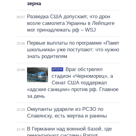
зерна
Разведка США допускает, что дрон
00:57
возле самолета Украины в Лейпциге
мог принадлежать рф – WSJ
Первые выплаты по программе «Пакет
23:56
школьника» уже поступают: что нужно
знать родителям
Враг обстрелял
ИТОГИ
23:09
стадион «Черноморец», а
Сенат США поддержал
«адские санкции» против рф. Главное
за день
Оккупанты ударили из РСЗО по
22:29
Славянску, есть жертва и ранены
В Германии над военной базой, где
21:45
ремонтируют системы Patriot,