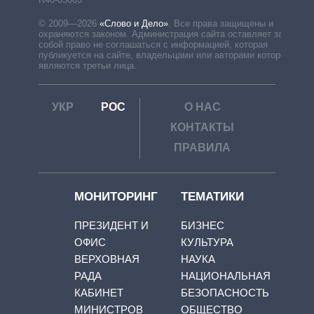
© 2009—2026
«Слово и Дело»
.
Все права защищены и
охраняются законом. Администрация сайта оставляет за
собой право не соглашаться с информацией, которая
публикуется на сайте, владельцами или авторами которой
являются третьи лица.
УКР
РОС
О НАС
КОНТАКТЫ
ПРАВИЛА
МОНИТОРИНГ
ТЕМАТИКИ
ПРЕЗИДЕНТ И
БИЗНЕС
ОФИС
КУЛЬТУРА
ВЕРХОВНАЯ
НАУКА
РАДА
НАЦИОНАЛЬНАЯ
КАБИНЕТ
БЕЗОПАСНОСТЬ
МИНИСТРОВ
ОБЩЕСТВО