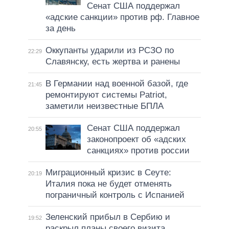
Сенат США поддержал
«адские санкции» против рф. Главное
за день
Оккупанты ударили из РСЗО по
22:29
Славянску, есть жертва и ранены
В Германии над военной базой, где
21:45
ремонтируют системы Patriot,
заметили неизвестные БПЛА
Сенат США поддержал
20:55
законопроект об «адских
санкциях» против россии
Миграционный кризис в Сеуте:
20:19
Италия пока не будет отменять
пограничный контроль с Испанией
Зеленский прибыл в Сербию и
19:52
раскрыл планы своего визита