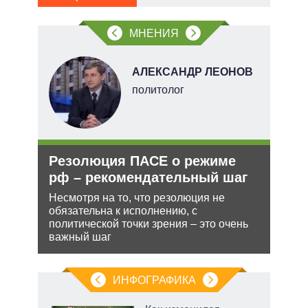
в
обо
МНЕНИЯ
Н
АЛЕКСАНДР ЛЕОНОВ
политолог
ли
Резолюция ПАСЕ о режиме
Укр
ти в
рф – рекомендательный шаг
дец
теп
Несмотря на то, что резолюция не
обязательна к исполнению, с
ь с
Деце
политической точки зрения – это очень
 это
позв
важный шаг
 для
кото
без 
ИНФОГРАФИКА