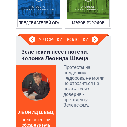
УРОВЕНЬ
УРОВЕНЬ
ОТВЕТСТВЕННОСТИ
ОТВЕТСТВЕННОСТИ
ПРЕДСЕДАТЕЛЕЙ ОГА
МЭРОВ ГОРОДОВ
АВТОРСКИЕ КОЛОНКИ
:
Зеленский несет потери.
Охо
Колонка Леонида Швеца
ли 
соб
Протесты на
поддержку
тый
Федорова не могли
не отразиться на
показателях
чатые
доверия к
ем
президенту
Зеленскому.
а
ЛЕОНИД ШВЕЦ
Д
политический
ПО
обозреватель