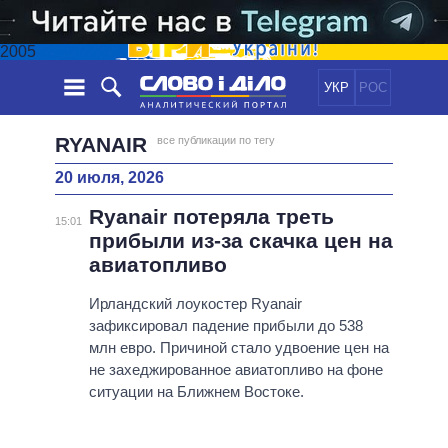
2005
УКР
РОС
НОВОСТИ
RYANAIR
все публикации по тегу
20 июля, 2026
ОБЕЩАНИЯ
ЛЕНТА
ПОЛИТИКА
Ryanair потеряла треть
СОБЫТИЯ
ЭКОНОМИКА
15:01
ПОЛИТИКИ
прибыли из-за скачка цен на
СТАТЬИ
ОБЩЕСТВО
авиатопливо
ИНФОГРАФИКА
МНЕНИЯ
МИР
ВСЕ ПОЛИТИКИ
ОБЗОРЫ
Ирландский лоукостер Ryanair
ПРЕЗИДЕНТ И ОФИС
ВИДЕО
зафиксировал падение прибыли до 538
ДАЙДЖЕСТЫ
ВЕРХОВНАЯ РАДА
млн евро. Причиной стало удвоение цен на
ПОДДЕРЖАТЬ
КАБИНЕТ МИНИСТРОВ
не захеджированное авиатопливо на фоне
ГЛАВЫ ОБЛАДМИНИСТРАЦИЙ
ситуации на Ближнем Востоке.
СРАВНЕНИЕ ПОЛИТИКОВ
МЭРЫ