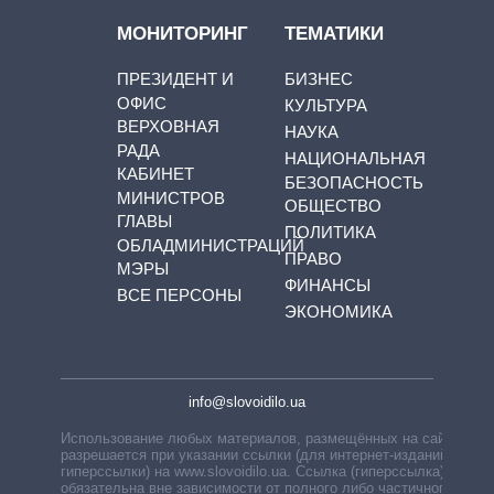
МОНИТОРИНГ
ТЕМАТИКИ
ПРЕЗИДЕНТ И
БИЗНЕС
ОФИС
КУЛЬТУРА
ВЕРХОВНАЯ
НАУКА
РАДА
НАЦИОНАЛЬНАЯ
КАБИНЕТ
БЕЗОПАСНОСТЬ
МИНИСТРОВ
ОБЩЕСТВО
ГЛАВЫ
ПОЛИТИКА
ОБЛАДМИНИСТРАЦИЙ
ПРАВО
МЭРЫ
ФИНАНСЫ
ВСЕ ПЕРСОНЫ
ЭКОНОМИКА
info@slovoidilo.ua
Использование любых материалов, размещённых на сайте,
разрешается при указании ссылки (для интернет-изданий —
гиперссылки) на www.slovoidilo.ua. Ссылка (гиперссылка)
обязательна вне зависимости от полного либо частичного