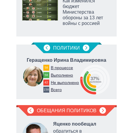
 как
Как изменился
чипы
бюджет
ды и
Министерства
т на
обороны за 13 лет
войны с россией
ПОЛИТИКИ
на
Геращенко Ирина Владимировна
В процессе
58
37
Выполнено
58
36
37%
73
27
Не выполнено
42
о
выполнено
Всего
158
ОБЕЩАНИЯ ПОЛИТИКОВ
л
в
Яценко пообещал
обратиться в