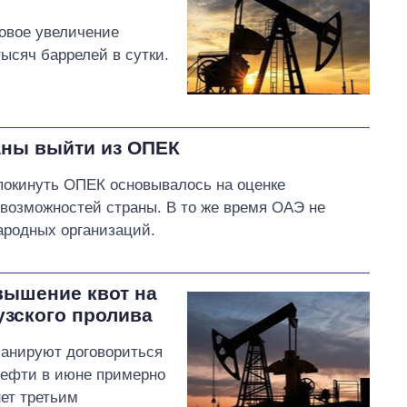
овое увеличение
ысяч баррелей в сутки.
аны выйти из ОПЕК
покинуть ОПЕК основывалось на оценке
возможностей страны. В то же время ОАЭ не
ародных организаций.
вышение квот на
узского пролива
ланируют договориться
нефти в июне примерно
нет третьим