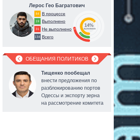
Лерос Гео Багратович
Ве
В процессе
84
Выполнено
19
63
14%
Не выполнено
31
23
выполнено
14
Всего
134
ОБЕЩАНИЯ ПОЛИТИКОВ
Тищенко пообещал
внести предложения по
разблокированию портов
Одессы и экспорту зерна
на рассмотрение комитета
персонал
платежны