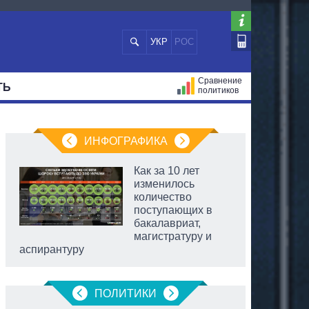
УКР
РОС
Сравнение
ТЬ
политиков
СТРАЦИЙ
МЭРЫ
ВСЕ ПЕРСОНЫ
ИНФОГРАФИКА
Как за 10 лет
изменилось
количество
поступающих в
бакалавриат,
магистратуру и
аспирантуру
ПОЛИТИКИ