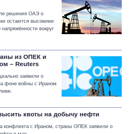
ле решения ОАЭ о
вки остаются высокими
е напряжённости вокруг
аны из ОПЕК и
ом – Reuters
иально заявили о
на фоне войны с Ираном
ливе.
высить квоты на добычу нефти
за конфликта с Ираном, страны ОПЕК заявили о
ефти в мае.