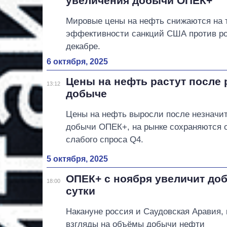
увеличения добычи ОПЕК+
Мировые цены на нефть снижаются на т
эффективности санкций США против р
декабре.
6 октября, 2025
Цены на нефть растут после
13:12
добыче
Цены на нефть выросли после незначи
добычи ОПЕК+, на рынке сохраняются 
слабого спроса Q4.
5 октября, 2025
ОПЕК+ с ноября увеличит доб
18:00
сутки
Накануне россия и Саудовская Аравия,
взгляды на объёмы добычи нефти