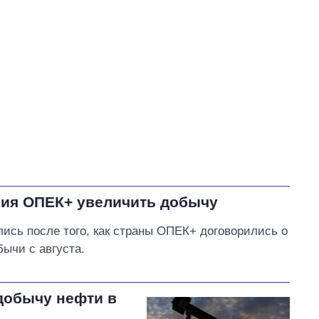
Кулеба Дмитрий Иванович
В процессе
32
38
51
Выполнено
24
38%
Не выполнено
7
выполнено
Всего
63
11
Зеленский заверил
, что в
ближайшее время
ния ОПЕК+ увеличить добычу
правительство внедрит
портфельные гарантии для
ись после того, как страны ОПЕК+ договорились о
поддержки аграриев
ычи с августа.
добычу нефти в