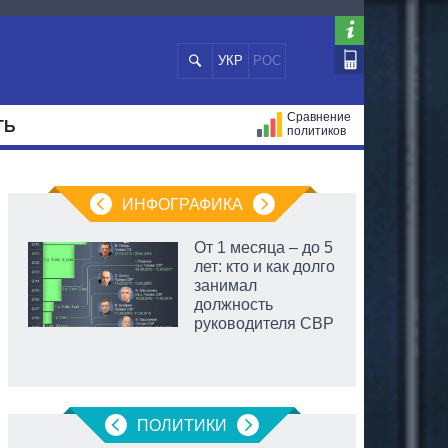
УКР
РОС
Сравнение
ТЬ
политиков
СТРАЦИЙ
МЭРЫ
ВСЕ ПЕРСОНЫ
ИНФОГРАФИКА
От 1 месяца – до 5
лет: кто и как долго
занимал
должность
руководителя СВР
аспирант
ПОЛИТИКИ