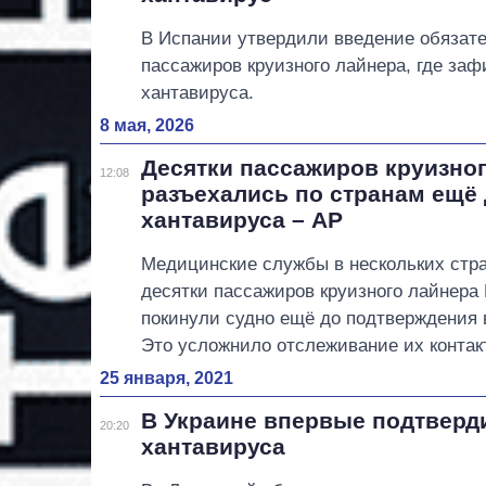
В Испании утвердили введение обязате
пассажиров круизного лайнера, где за
хантавируса.
8 мая, 2026
Десятки пассажиров круизно
12:08
разъехались по странам ещё
хантавируса – AP
Медицинские службы в нескольких стр
десятки пассажиров круизного лайнера 
покинули судно ещё до подтверждения 
Это усложнило отслеживание их контак
25 января, 2021
В Украине впервые подтверд
20:20
хантавируса