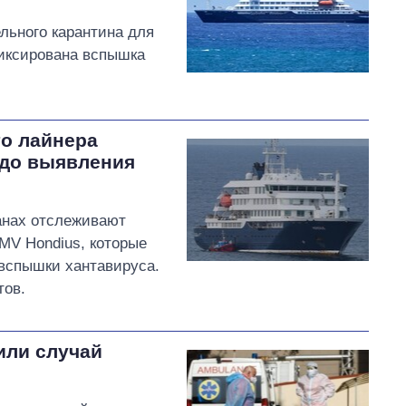
льного карантина для
фиксирована вспышка
го лайнера
 до выявления
анах отслеживают
MV Hondius, которые
вспышки хантавируса.
тов.
или случай