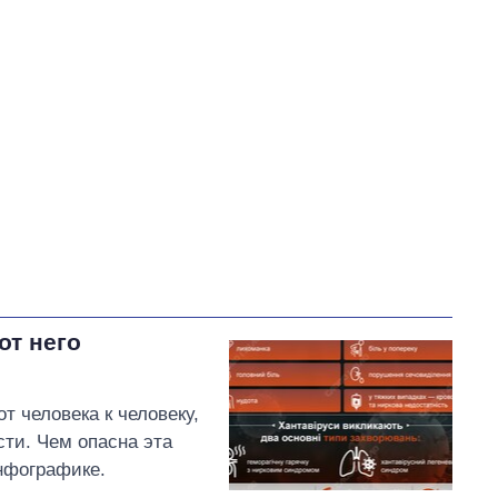
Разумков Дмитрий Александрович
В процессе
85
57
Выполнено
41
28%
28
Не выполнено
22
выполнено
15
Всего
148
Тищенко пообещал
внести предложения по
разблокированию портов
от него
Одессы и экспорту зерна
на рассмотрение комитета
т человека к человеку,
сти. Чем опасна эта
инфографике.