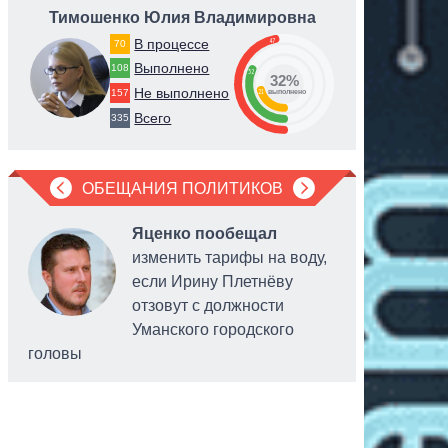
Тимошенко Юлия Владимировна
Гетма
В процессе
47
70
Выполнено
108
32
32%
Не выполнено
21
157
выполнено
Всего
335
ОБЕЩАНИЯ ПОЛИТИКОВ
Яценко пообещал
изменить тарифы на воду,
если Ирину Плетнёву
отзовут с должности
Уманского городского
головы