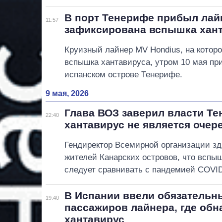
В порт Тенерифе прибыл лай
11:57
зафиксирована вспышка хан
Круизный лайнер MV Hondius, на котор
вспышка хантавируса, утром 10 мая пр
испанском острове Тенерифе.
9 мая, 2026
Глава ВОЗ заверил власти Те
22:40
хантавирус не является оче
Гендиректор Всемирной организации з
жителей Канарских островов, что вспы
следует сравнивать с пандемией COVID
В Испании ввели обязательн
19:40
пассажиров лайнера, где об
хантавирус