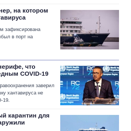
нер, на котором
тавируса
ом зафиксирована
ибыл в порт на
нерифе, что
редным COVID-19
дравоохранения заверил
шку хантавируса не
-19.
ый карантин для
наружили