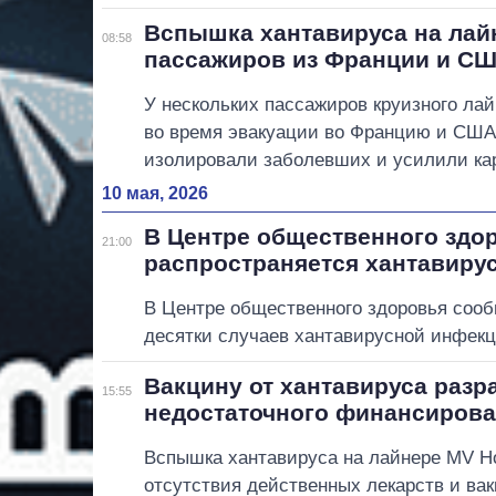
Вспышка хантавируса на лай
08:58
пассажиров из Франции и С
У нескольких пассажиров круизного лай
во время эвакуации во Францию и США
изолировали заболевших и усилили ка
10 мая, 2026
В Центре общественного здор
21:00
распространяется хантавиру
В Центре общественного здоровья сооб
десятки случаев хантавирусной инфекц
Вакцину от хантавируса разр
15:55
недостаточного финансиров
Вспышка хантавируса на лайнере MV Ho
отсутствия действенных лекарств и ва