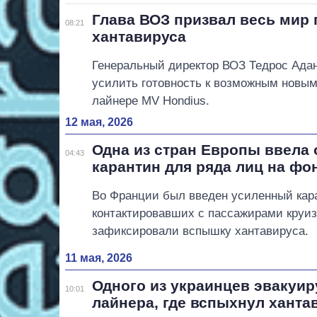
Глава ВОЗ призвал весь мир 
08:21
хантавируса
Генеральный директор ВОЗ Тедрос Адан
усилить готовность к возможным новым
лайнере MV Hondius.
12 мая, 2026
Одна из стран Европы ввела
04:43
карантин для ряда лиц на фо
Во Франции был введен усиленный кара
контактировавших с пассажирами круиз
зафиксировали вспышку хантавируса.
11 мая, 2026
Одного из украинцев эвакуир
10:01
лайнера, где вспыхнул ханта