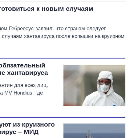
готовиться к новым случаям
ом Гебреесус заявил, что странам следует
 случаям хантавируса после вспышки на круизном
 обязательный
не хантавируса
нтин для всех лиц,
а MV Hondius, где
уют из круизного
вирус – МИД