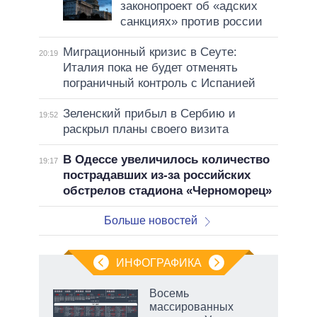
законопроект об «адских
санкциях» против россии
Миграционный кризис в Сеуте:
20:19
Италия пока не будет отменять
пограничный контроль с Испанией
Зеленский прибыл в Сербию и
19:52
раскрыл планы своего визита
В Одессе увеличилось количество
19:17
пострадавших из-за российских
обстрелов стадиона «Черноморец»
Больше новостей
ИНФОГРАФИКА
 5
Восемь
го
массированных