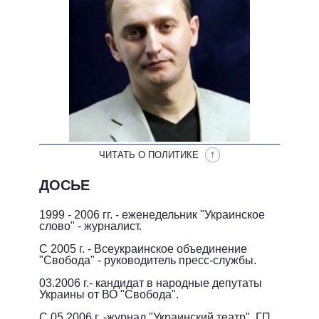
ОБЕЩАНИЯ В ПРОЦЕССЕ
ВСЕ ОБЕЩАНИЯ
АРХИВНЫЕ ОБЕЩАНИЯ
ЧИТАТЬ О ПОЛИТИКЕ
ДОСЬЕ
1999 - 2006
гг. -
еженедельник "
Украинское
слово"
- журналист
.
С 2005
г. -
Всеукраинское объединение
"Свобода" -
руководитель
пресс
-службы.
03.2006 г.
- кандидат
в
народные
депутаты
Украины
от ВО
"Свобода".
С
05.2006
г. -
журнал
"
Украинский
театр"
,
ГП