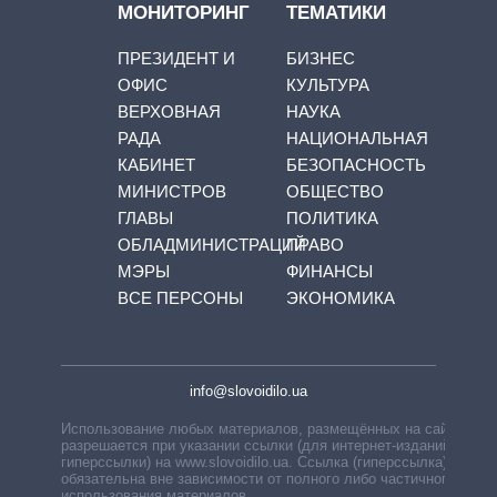
МОНИТОРИНГ
ТЕМАТИКИ
ПРЕЗИДЕНТ И
БИЗНЕС
ОФИС
КУЛЬТУРА
ВЕРХОВНАЯ
НАУКА
РАДА
НАЦИОНАЛЬНАЯ
КАБИНЕТ
БЕЗОПАСНОСТЬ
МИНИСТРОВ
ОБЩЕСТВО
ГЛАВЫ
ПОЛИТИКА
ОБЛАДМИНИСТРАЦИЙ
ПРАВО
МЭРЫ
ФИНАНСЫ
ВСЕ ПЕРСОНЫ
ЭКОНОМИКА
info@slovoidilo.ua
Использование любых материалов, размещённых на сайте,
разрешается при указании ссылки (для интернет-изданий —
гиперссылки) на www.slovoidilo.ua. Ссылка (гиперссылка)
обязательна вне зависимости от полного либо частичного
использования материалов.