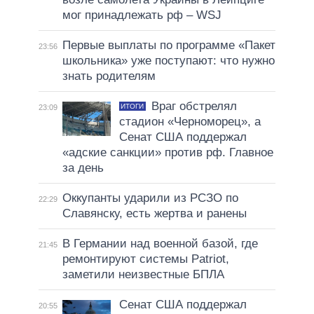
мог принадлежать рф – WSJ
Первые выплаты по программе «Пакет
23:56
школьника» уже поступают: что нужно
знать родителям
Враг обстрелял
ИТОГИ
23:09
стадион «Черноморец», а
Сенат США поддержал
«адские санкции» против рф. Главное
за день
Оккупанты ударили из РСЗО по
22:29
Славянску, есть жертва и ранены
В Германии над военной базой, где
21:45
ремонтируют системы Patriot,
заметили неизвестные БПЛА
Сенат США поддержал
20:55