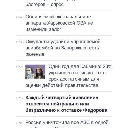
блогеров – опрос
Обвиняемой экс-начальнице
12:40
аппарата Харьковской ОВА не
изменили залог
Оккупанты ударили управляемой
12:35
авиабомбой по Запорожью, есть
раненые
Один год для Кабмина: 28%
12:21
украинцев называют этот
срок достаточным для
оценки действий правительства
Каждый четвертый киевлянин
12:12
относится нейтрально или
безразлично к отставке Федорова
Россия уничтожила все АЗС в одной
12:06