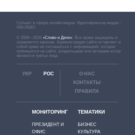
Субъект в сфере онлайн-медиа. Идентификатор медиа –
R40-05063
© 2009—2026
«Слово и Дело»
.
Все права защищены и
охраняются законом. Администрация сайта оставляет за
собой право не соглашаться с информацией, которая
публикуется на сайте, владельцами или авторами которой
являются третьи лица.
УКР
РОС
О НАС
КОНТАКТЫ
ПРАВИЛА
МОНИТОРИНГ
ТЕМАТИКИ
ПРЕЗИДЕНТ И
БИЗНЕС
ОФИС
КУЛЬТУРА