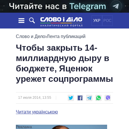
УКР
РОС
НОВОСТИ
Слово и Дело
›
Лента публикаций
Чтобы закрыть 14-
ОБЕЩАНИЯ
ЛЕНТА
ПОЛИТИКА
миллиардную дыру в
СОБЫТИЯ
ЭКОНОМИКА
ПОЛИТИКИ
бюджете, Яценюк
СТАТЬИ
ОБЩЕСТВО
ИНФОГРАФИКА
МНЕНИЯ
МИР
ВСЕ ПОЛИТИКИ
урежет соцпрограммы
ОБЗОРЫ
ПРЕЗИДЕНТ И ОФИС
ВИДЕО
ДАЙДЖЕСТЫ
ВЕРХОВНАЯ РАДА
17 июля 2014, 13:55
ПОДДЕРЖАТЬ
КАБИНЕТ МИНИСТРОВ
ГЛАВЫ ОБЛАДМИНИСТРАЦИЙ
Читати українською
СРАВНЕНИЕ ПОЛИТИКОВ
МЭРЫ
ВСЕ ПЕРСОНЫ