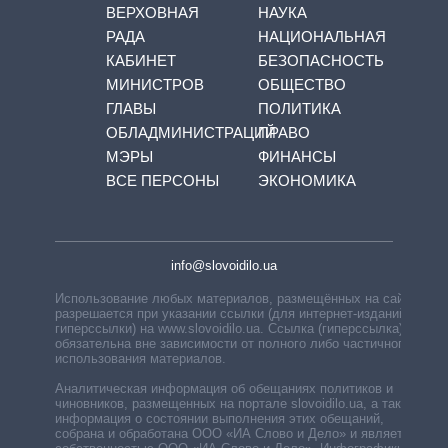
ВЕРХОВНАЯ
НАУКА
РАДА
НАЦИОНАЛЬНАЯ
КАБИНЕТ
БЕЗОПАСНОСТЬ
МИНИСТРОВ
ОБЩЕСТВО
ГЛАВЫ
ПОЛИТИКА
ОБЛАДМИНИСТРАЦИЙ
ПРАВО
МЭРЫ
ФИНАНСЫ
ВСЕ ПЕРСОНЫ
ЭКОНОМИКА
info@slovoidilo.ua
Использование любых материалов, размещённых на сайте,
разрешается при указании ссылки (для интернет-изданий —
гиперссылки) на www.slovoidilo.ua. Ссылка (гиперссылка)
обязательна вне зависимости от полного либо частичного
использования материалов.
Аналитическая информация об обещаниях политиков и
чиновников, размещенных на портале slovoidilo.ua, а также
информация о состоянии выполнения этих обещаний,
собрана и обработана ООО «ИА Слово и Дело» и является