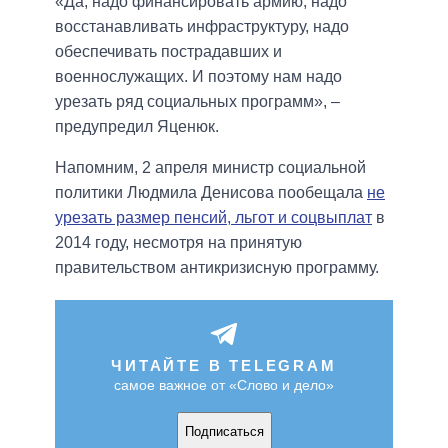
«Да, надо финансировать армию, надо
восстанавливать инфраструктуру, надо
обеспечивать пострадавших и
военнослужащих. И поэтому нам надо
урезать ряд социальных программ», –
предупредил Яценюк.
Напомним, 2 апреля министр социальной
политики Людмила Денисова пообещала
не
урезать размер пенсий, льгот и соцвыплат
в
2014 году, несмотря на принятую
правительством антикризисную программу.
ЧИТАЙТЕ В TELEGRAM
самое важное от «Слово и дело»
Подписаться