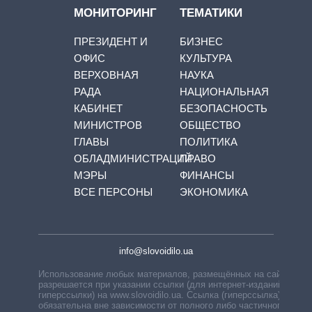
МОНИТОРИНГ
ТЕМАТИКИ
ПРЕЗИДЕНТ И
БИЗНЕС
ОФИС
КУЛЬТУРА
ВЕРХОВНАЯ
НАУКА
РАДА
НАЦИОНАЛЬНАЯ
КАБИНЕТ
БЕЗОПАСНОСТЬ
МИНИСТРОВ
ОБЩЕСТВО
ГЛАВЫ
ПОЛИТИКА
ОБЛАДМИНИСТРАЦИЙ
ПРАВО
МЭРЫ
ФИНАНСЫ
ВСЕ ПЕРСОНЫ
ЭКОНОМИКА
info@slovoidilo.ua
Использование любых материалов, размещённых на сайте,
разрешается при указании ссылки (для интернет-изданий —
гиперссылки) на www.slovoidilo.ua. Ссылка (гиперссылка)
обязательна вне зависимости от полного либо частичного