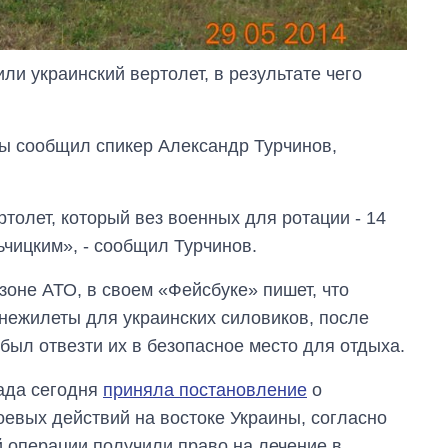
ли украинский вертолет, в результате чего
ы сообщил спикер Александр Турчинов,
толет, который вез военных для ротации - 14
ьчицким», - сообщил Турчинов.
зоне АТО, в своем «Фейсбуке» пишет, что
Дефицит памяти:
как вырос спрос
онежилеты для украинских силовиков, после
на чипы за
 был отвезти их в безопасное место для отдыха.
последние годы и
что прогнозируют
ада сегодня
приняла постановление
о
на 2027-й
евых действий на востоке Украины, согласно
й операции получили право на лечение в