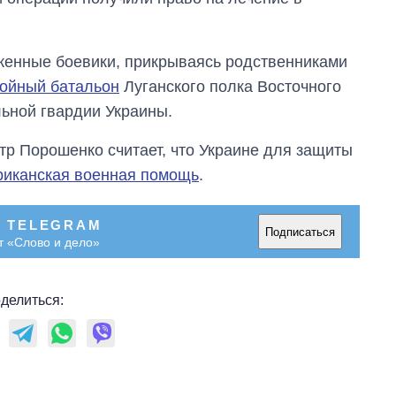
уженные боевики, прикрываясь родственниками
войный батальон
Луганского полка Восточного
ьной гвардии Украины.
тр Порошенко считает, что Украине для защиты
риканская военная помощь
.
В TELEGRAM
Подписаться
т «Слово и дело»
делиться: