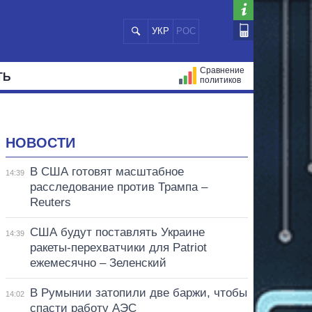
УКР
РОС
Сравнение
ТЬ
политиков
СТРАЦИЙ
МЭРЫ
ВСЕ ПЕРСОНЫ
НОВОСТИ
В США готовят масштабное
14:39
расследование против Трампа –
Reuters
США будут поставлять Украине
14:39
ракеты-перехватчики для Patriot
ежемесячно – Зеленский
В Румынии затопили две баржи, чтобы
14:02
спасти работу АЭС