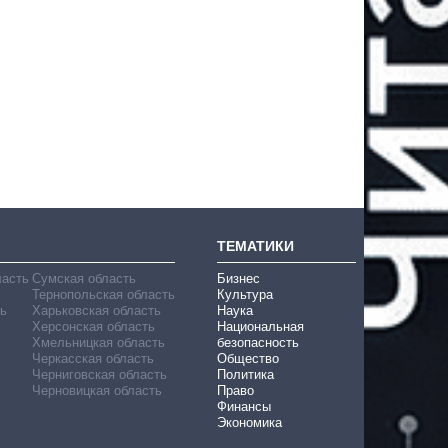
ТЕМАТИКИ
ласть
Сумская область
Бизнес
Тернопольская область
Культура
ь
Харьковская область
Наука
Херсонская область
Национальная
Хмельницкая область
безопасность
Черкасская область
Общество
Черниговская область
Политика
Черновицкая область
Право
Финансы
Экономика