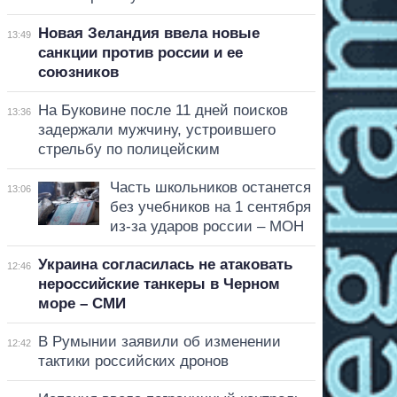
Новая Зеландия ввела новые
13:49
санкции против россии и ее
союзников
На Буковине после 11 дней поисков
13:36
задержали мужчину, устроившего
стрельбу по полицейским
Часть школьников останется
13:06
без учебников на 1 сентября
из-за ударов россии – МОН
Украина согласилась не атаковать
12:46
нероссийские танкеры в Черном
море – СМИ
В Румынии заявили об изменении
12:42
тактики российских дронов