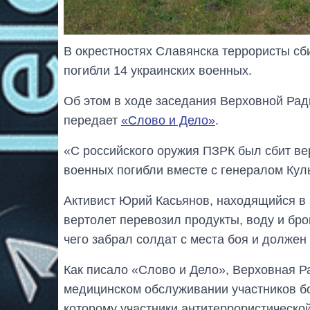
В окрестностях Славянска террористы сби
погибли 14 украинских военных.
Об этом в ходе заседания Верховной Рад
передает
«Слово и Дело»
.
«С российского оружия ПЗРК был сбит вер
военных погибли вместе с генералом Кул
Активист Юрий Касьянов, находящийся в 
вертолет перевозил продукты, воду и бр
чего забрал солдат с места боя и должен
Как писало «Слово и Дело», Верховная Р
медицинском обслуживании участников бо
которому участники антитеррористическо