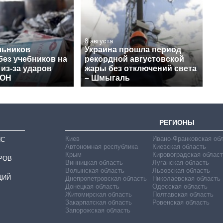
8 августа
льников
Украина прошла период
без учебников на
рекордной августовской
 из-за ударов
жары без отключений света
МОН
– Шмыгаль
РЕГИОНЫ
Киев
Ивано-Франковская об
ИС
Автономная республика
Киевская область
Крым
Кировоградская област
РОВ
Винницкая область
Луганская область
Волынская область
Львовская область
ЦИЙ
Днепропетровская область
Николаевская область
Донецкая область
Одесская область
Житомирская область
Полтавская область
Закарпатская область
Ровенская область
Запорожская область