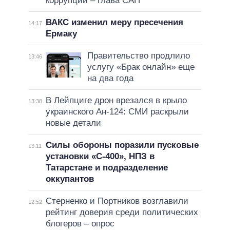
коррупции – глава САП
ВАКС изменил меру пресечения
14:17
Ермаку
Правительство продлило
13:46
услугу «Брак онлайн» еще
на два года
В Лейпциге дрон врезался в крыло
13:38
украинского Ан-124: СМИ раскрыли
новые детали
Силы обороны поразили пусковые
13:11
установки «С-400», НПЗ в
Татарстане и подразделение
оккупантов
Стерненко и Портников возглавили
12:52
рейтинг доверия среди политических
блогеров – опрос