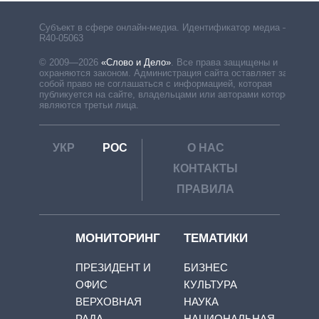
Субъект в сфере онлайн-медиа. Идентификатор медиа –
R40-05063
© 2009—2026
«Слово и Дело»
.
Все права защищены и
охраняются законом. Администрация сайта оставляет за
собой право не соглашаться с информацией, которая
публикуется на сайте, владельцами или авторами которой
являются третьи лица.
УКР
РОС
О НАС
КОНТАКТЫ
ПРАВИЛА
МОНИТОРИНГ
ТЕМАТИКИ
ПРЕЗИДЕНТ И
БИЗНЕС
ОФИС
КУЛЬТУРА
ВЕРХОВНАЯ
НАУКА
РАДА
НАЦИОНАЛЬНАЯ