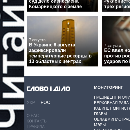
суд дело бизнесмена
«уклонист
Комарницкого о земле
трех регио
7 августа
В Украине 6 августа
7 августа
зафиксировали
ЕС ввел н
температурные рекорды в
против рос
13 областных центрах
ударов по
МОНИТОРИНГ
ПРЕЗИДЕНТ И ОФ
УКР
РОС
ВЕРХОВНАЯ РАДА
КАБИНЕТ МИНИСТ
ГЛАВЫ
О НАС
ОБЛАДМИНИСТРА
КОНТАКТЫ
МЭРЫ
ПРАВИЛА