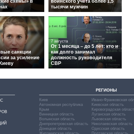
ские схемы» в
воинского учета более 1,5
нах
тысячи мужчин
7 августа
От 1 месяца – до 5 лет: кто и
овые санкции
как долго занимал
сии за усиление
должность руководителя
 Киеву
СВР
РЕГИОНЫ
Киев
Ивано-Франковская об
ИС
Автономная республика
Киевская область
Крым
Кировоградская област
РОВ
Винницкая область
Луганская область
Волынская область
Львовская область
ЦИЙ
Днепропетровская область
Николаевская область
Донецкая область
Одесская область
Житомирская область
Полтавская область