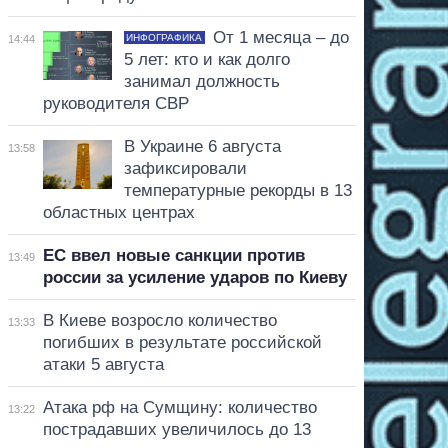
От 1 месяца – до
ИНФОГРАФИКА
14:44
5 лет: кто и как долго
занимал должность
руководителя СВР
В Украине 6 августа
13:58
зафиксировали
температурные рекорды в 13
областных центрах
ЕС ввел новые санкции против
13:49
россии за усиление ударов по Киеву
В Киеве возросло количество
13:33
погибших в результате российской
атаки 5 августа
Атака рф на Сумщину: количество
13:22
пострадавших увеличилось до 13