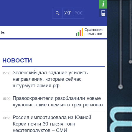
УКР
РОС
Сравнение
ТЬ
политиков
СТРАЦИЙ
МЭРЫ
ВСЕ ПЕРСОНЫ
НОВОСТИ
Зеленский дал задание усилить
15:36
направления, которые сейчас
штурмует армия рф
Правоохранители разоблачили новые
15:00
«уклонистские схемы» в трех регионах
Россия импортировала из Южной
14:58
Кореи почти 30 тысяч тонн
нефтепродуктов – СМИ