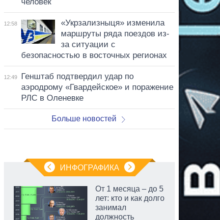
человек
«Укрзализныця» изменила
12:58
маршруты ряда поездов из-
за ситуации с
безопасностью в восточных регионах
Генштаб подтвердил удар по
12:49
аэродрому «Гвардейское» и поражение
РЛС в Оленевке
Больше новостей
ИНФОГРАФИКА
От 1 месяца – до 5
лет: кто и как долго
занимал
должность