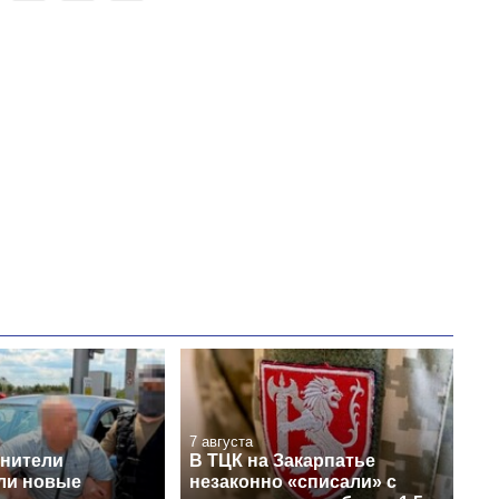
время большой
войны
7 августа
нители
В ТЦК на Закарпатье
ли новые
незаконно «списали» с