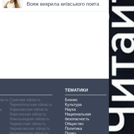
ТЕМАТИКИ
ласть
Сумская область
Бизнес
Тернопольская область
Культура
ь
Харьковская область
Наука
Херсонская область
Национальная
Хмельницкая область
безопасность
Черкасская область
Общество
Черниговская область
Политика
Черновицкая область
Право