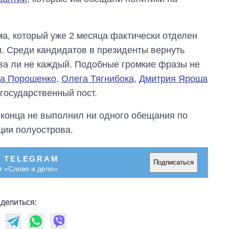
а, который уже 2 месяца фактически отделен
и. Среди кандидатов в президенты вернуть
ва ли не каждый. Подобные громкие фразы не
а Порошенко
,
Олега Тягнибока
,
Дмитрия Яроша
государственный пост.
 конца не выполнил ни одного обещания по
ции полуострова.
В TELEGRAM
Подписаться
т «Слово и дело»
Сколько
делиться:
картофеля
выращивали в
Украине до и во