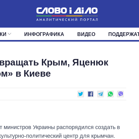
КИ
ИНФОГРАФИКА
ВИДЕО
ПОДДЕРЖА
ИС
ЛЕНТА
ВЕРХОВНАЯ РАДА
СОБЫТИЯ
СТАТЬИ
КАБИНЕТ МИНИСТРОВ
МНЕНИЯ
ОБЗОРЫ
ГЛАВЫ ОБЛАДМИНИ
ДАЙДЖЕСТЫ
звращать Крым, Яценюк
ПОЛИТИКА
ДЕПУТАТЫ
ЭКОНОМИКА
КОМИТЕТЫ
ФРАКЦИИ
ОБЩЕСТВО
ОКРУГА
МИР
м» в Киеве
т министров Украины распорядился создать в
культурно-политический центр для крымчан.