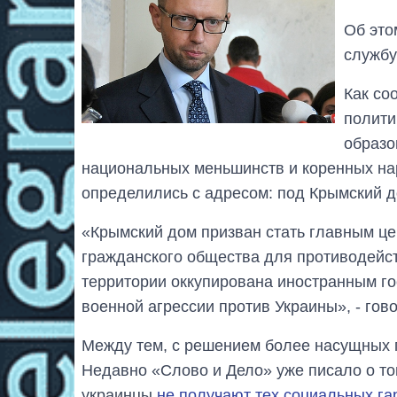
Об это
службу
Как со
полити
образо
национальных меньшинств и коренных на
определились с адресом: под Крымский д
«Крымский дом призван стать главным це
гражданского общества для противодейст
территории оккупирована иностранным го
военной агрессии против Украины», - гово
Между тем, с решением более насущных 
Недавно «Слово и Дело» уже писало о то
украинцы
не получают тех социальных га