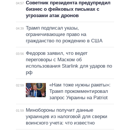
Советник президента предупредил
04:57
бизнес о фейковых письмах с
угрозами атак дронов
Трамп подписал указы,
04:39
ограничивающие право на
гражданство по рождению в США
Федоров заявил, что ведет
03:56
переговоры с Маском об
использования Starlink для ударов по
рф
«Нам тоже нужны ракеты»:
02:59
Трамп прокомментировал
запрос Украины на Patriot
Минобороны получит данные
01:59
украинцев из налоговой для сверки
воинского учета: что известно