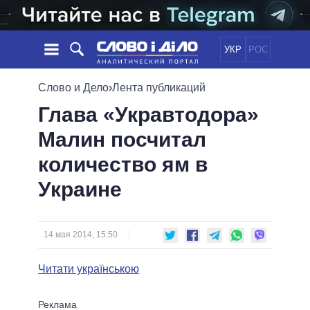
УКР
РОС
НОВОСТИ
Слово и Дело
›
Лента публикаций
Глава «Укравтодора»
ОБЕЩАНИЯ
ЛЕНТА
ПОЛИТИКА
Малин посчитал
СОБЫТИЯ
ЭКОНОМИКА
ПОЛИТИКИ
количество ям в
СТАТЬИ
ОБЩЕСТВО
ИНФОГРАФИКА
МНЕНИЯ
МИР
ВСЕ ПОЛИТИКИ
Украине
ОБЗОРЫ
ПРЕЗИДЕНТ И ОФИС
ВИДЕО
ДАЙДЖЕСТЫ
ВЕРХОВНАЯ РАДА
14 мая 2014, 15:50
ПОДДЕРЖАТЬ
КАБИНЕТ МИНИСТРОВ
ГЛАВЫ ОБЛАДМИНИСТРАЦИЙ
Читати українською
СРАВНЕНИЕ ПОЛИТИКОВ
МЭРЫ
ВСЕ ПЕРСОНЫ