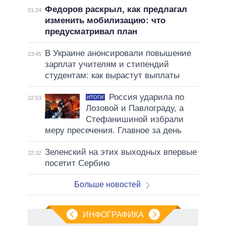
Федоров раскрыл, как предлагал
01:24
изменить мобилизацию: что
предусматривал план
В Украине анонсировали повышение
23:45
зарплат учителям и стипендий
студентам: как вырастут выплаты
Россия ударила по
ИТОГИ
22:53
Лозовой и Павлограду, а
Стефанишиной избрали
меру пресечения. Главное за день
Зеленский на этих выходных впервые
22:32
посетит Сербию
Больше новостей
ИНФОГРАФИКА