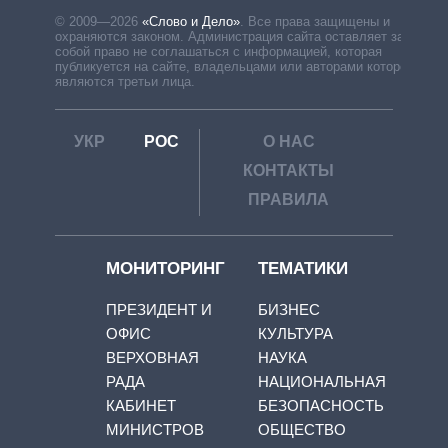
© 2009—2026
«Слово и Дело»
.
Все права защищены и
охраняются законом. Администрация сайта оставляет за
собой право не соглашаться с информацией, которая
публикуется на сайте, владельцами или авторами которой
являются третьи лица.
УКР
РОС
О НАС
КОНТАКТЫ
ПРАВИЛА
МОНИТОРИНГ
ТЕМАТИКИ
ПРЕЗИДЕНТ И
БИЗНЕС
ОФИС
КУЛЬТУРА
ВЕРХОВНАЯ
НАУКА
РАДА
НАЦИОНАЛЬНАЯ
КАБИНЕТ
БЕЗОПАСНОСТЬ
МИНИСТРОВ
ОБЩЕСТВО