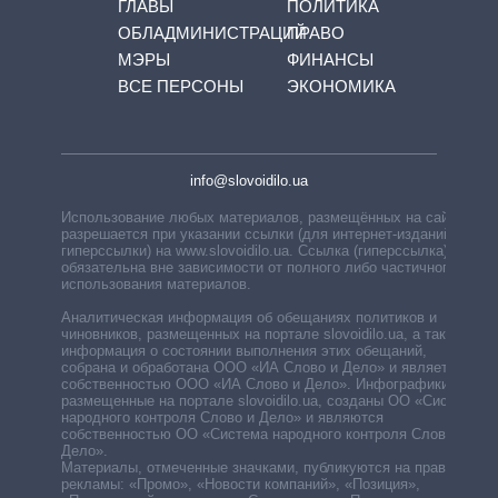
ГЛАВЫ
ПОЛИТИКА
ОБЛАДМИНИСТРАЦИЙ
ПРАВО
МЭРЫ
ФИНАНСЫ
ВСЕ ПЕРСОНЫ
ЭКОНОМИКА
info@slovoidilo.ua
Использование любых материалов, размещённых на сайте,
разрешается при указании ссылки (для интернет-изданий —
гиперссылки) на www.slovoidilo.ua. Ссылка (гиперссылка)
обязательна вне зависимости от полного либо частичного
использования материалов.
Аналитическая информация об обещаниях политиков и
чиновников, размещенных на портале slovoidilo.ua, а также
информация о состоянии выполнения этих обещаний,
собрана и обработана ООО «ИА Слово и Дело» и является
собственностью ООО «ИА Слово и Дело». Инфографики,
размещенные на портале slovoidilo.ua, созданы ОО «Система
народного контроля Слово и Дело» и являются
собственностью ОО «Система народного контроля Слово и
Дело».
Материалы, отмеченные значками, публикуются на правах
рекламы: «Промо», «Новости компаний», «Позиция»,