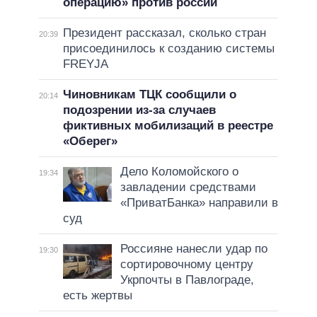
операцию» против россии
Президент рассказал, сколько стран
20:39
присоединилось к созданию системы
FREYJA
Чиновникам ТЦК сообщили о
20:14
подозрении из-за случаев
фиктивных мобилизаций в реестре
«Оберег»
Дело Коломойского о
19:34
завладении средствами
«ПриватБанка» направили в
суд
Россияне нанесли удар по
19:30
сортировочному центру
Укрпочты в Павлограде,
есть жертвы