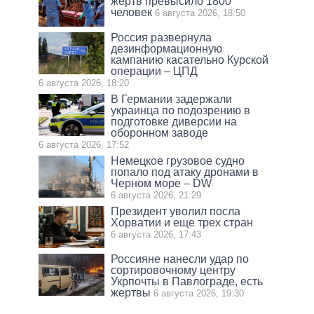
жертв превысило 1800
человек
6 августа 2026, 18:50
Россия развернула
дезинформационную
кампанию касательно Курской
операции – ЦПД
6 августа 2026, 18:20
В Германии задержали
украинца по подозрению в
подготовке диверсии на
оборонном заводе
6 августа 2026, 17:52
Немецкое грузовое судно
попало под атаку дронами в
Черном море – DW
6 августа 2026, 21:29
Президент уволил посла
Хорватии и еще трех стран
6 августа 2026, 17:43
Россияне нанесли удар по
сортировочному центру
Укрпочты в Павлограде, есть
жертвы
6 августа 2026, 19:30