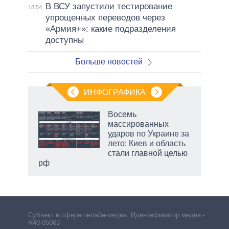
В ВСУ запустили тестирование
18:54
упрощенных переводов через
«Армия+»: какие подразделения
доступны
Больше новостей
ИНФОГРАФИКА
рифы
Восемь
у в
массированных
 на
ударов по Украине за
лето: Киев и область
стали главной целью
рф
Субъект в сфере онлайн-медиа. Идентификатор медиа –
R40-05063