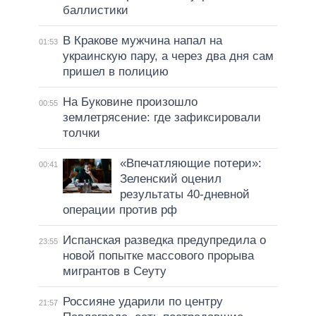
баллистики
В Кракове мужчина напал на
01:53
украинскую пару, а через два дня сам
пришел в полицию
На Буковине произошло
00:55
землетрясение: где зафиксировали
толчки
«Впечатляющие потери»:
00:41
Зеленский оценил
результаты 40-дневной
операции против рф
Испанская разведка предупредила о
23:55
новой попытке массового прорыва
мигрантов в Сеуту
Россияне ударили по центру
21:57