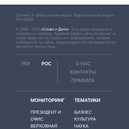
Субъект в сфере онлайн-медиа. Идентификатор медиа –
R40-05063
© 2009—2026
«Слово и Дело»
.
Все права защищены и
охраняются законом. Администрация сайта оставляет за
собой право не соглашаться с информацией, которая
публикуется на сайте, владельцами или авторами которой
являются третьи лица.
УКР
РОС
О НАС
КОНТАКТЫ
ПРАВИЛА
МОНИТОРИНГ
ТЕМАТИКИ
ПРЕЗИДЕНТ И
БИЗНЕС
ОФИС
КУЛЬТУРА
ВЕРХОВНАЯ
НАУКА