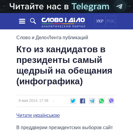
УКР
РОС
НОВОСТИ
Слово и Дело
›
Лента публикаций
Кто из кандидатов в
ОБЕЩАНИЯ
ЛЕНТА
ПОЛИТИКА
президенты самый
СОБЫТИЯ
ЭКОНОМИКА
ПОЛИТИКИ
щедрый на обещания
СТАТЬИ
ОБЩЕСТВО
ИНФОГРАФИКА
МНЕНИЯ
МИР
ВСЕ ПОЛИТИКИ
(инфографика)
ОБЗОРЫ
ПРЕЗИДЕНТ И ОФИС
ВИДЕО
ДАЙДЖЕСТЫ
ВЕРХОВНАЯ РАДА
8 мая 2014, 17:38
ПОДДЕРЖАТЬ
КАБИНЕТ МИНИСТРОВ
ГЛАВЫ ОБЛАДМИНИСТРАЦИЙ
Читати українською
СРАВНЕНИЕ ПОЛИТИКОВ
МЭРЫ
В преддверии президентских выборов сайт
ВСЕ ПЕРСОНЫ