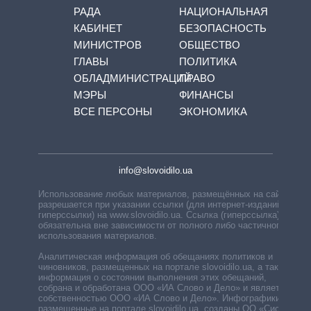
РАДА
НАЦИОНАЛЬНАЯ
КАБИНЕТ
БЕЗОПАСНОСТЬ
МИНИСТРОВ
ОБЩЕСТВО
ГЛАВЫ
ПОЛИТИКА
ОБЛАДМИНИСТРАЦИЙ
ПРАВО
МЭРЫ
ФИНАНСЫ
ВСЕ ПЕРСОНЫ
ЭКОНОМИКА
info@slovoidilo.ua
Использование любых материалов, размещённых на сайте,
разрешается при указании ссылки (для интернет-изданий —
гиперссылки) на www.slovoidilo.ua. Ссылка (гиперссылка)
обязательна вне зависимости от полного либо частичного
использования материалов.
Аналитическая информация об обещаниях политиков и
чиновников, размещенных на портале slovoidilo.ua, а также
информация о состоянии выполнения этих обещаний,
собрана и обработана ООО «ИА Слово и Дело» и является
собственностью ООО «ИА Слово и Дело». Инфографики,
размещенные на портале slovoidilo.ua, созданы ОО «Система