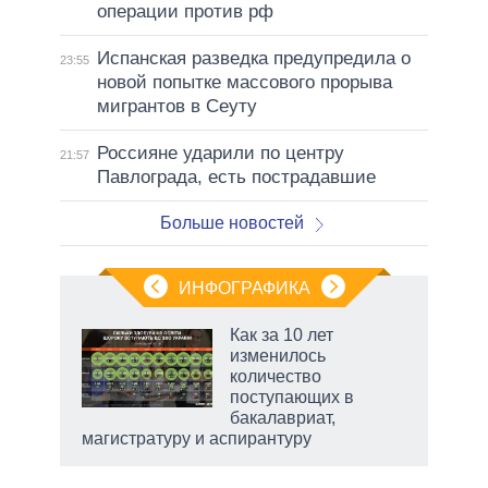
операции против рф
Испанская разведка предупредила о
23:55
новой попытке массового прорыва
мигрантов в Сеуту
Россияне ударили по центру
21:57
Павлограда, есть пострадавшие
Больше новостей
ИНФОГРАФИКА
 5
Как за 10 лет
го
изменилось
сть
количество
ВР
поступающих в
бакалавриат,
магистратуру и аспирантуру
рф