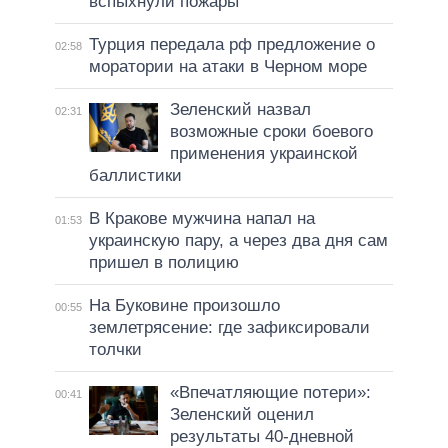
вспыхнули пожары
Турция передала рф предложение о
02:58
моратории на атаки в Черном море
Зеленский назвал
02:31
возможные сроки боевого
применения украинской
баллистики
В Кракове мужчина напал на
01:53
украинскую пару, а через два дня сам
пришел в полицию
На Буковине произошло
00:55
землетрясение: где зафиксировали
толчки
«Впечатляющие потери»:
00:41
Зеленский оценил
результаты 40-дневной