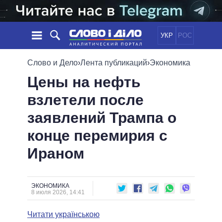
УКР
РОС
НОВОСТИ
Слово и Дело
›
Лента публикаций
›
Экономика
Цены на нефть
ОБЕЩАНИЯ
ЛЕНТА
ПОЛИТИКА
взлетели после
СОБЫТИЯ
ЭКОНОМИКА
ПОЛИТИКИ
заявлений Трампа о
СТАТЬИ
ОБЩЕСТВО
ИНФОГРАФИКА
МНЕНИЯ
МИР
ВСЕ ПОЛИТИКИ
конце перемирия с
ОБЗОРЫ
ПРЕЗИДЕНТ И ОФИС
Ираном
ВИДЕО
ДАЙДЖЕСТЫ
ВЕРХОВНАЯ РАДА
ПОДДЕРЖАТЬ
КАБИНЕТ МИНИСТРОВ
ГЛАВЫ ОБЛАДМИНИСТРАЦИЙ
ЭКОНОМИКА
СРАВНЕНИЕ ПОЛИТИКОВ
8 июля 2026, 14:41
МЭРЫ
Читати українською
ВСЕ ПЕРСОНЫ