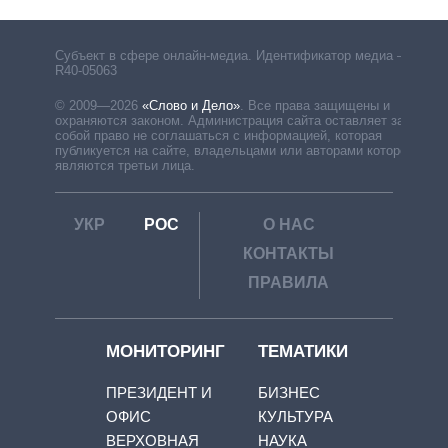
Субъект в сфере онлайн-медиа. Идентификатор медиа –
R40-05063
© 2009—2026
«Слово и Дело»
.
Все права защищены и
охраняются законом. Администрация сайта оставляет за
собой право не соглашаться с информацией, которая
публикуется на сайте, владельцами или авторами которой
являются третьи лица.
УКР
РОС
О НАС
КОНТАКТЫ
ПРАВИЛА
МОНИТОРИНГ
ТЕМАТИКИ
ПРЕЗИДЕНТ И
БИЗНЕС
ОФИС
КУЛЬТУРА
ВЕРХОВНАЯ
НАУКА