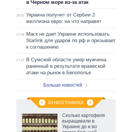
в Черном море из-за атак
Украина получит от Сербии 2
18:01
миллиона евро: на что направят
Маск не дает Украине использовать
17:34
Starlink для ударов по рф и призывает
к соглашению
В Сумской области умер мужчина,
17:27
раненный в результате вражеской
атаки на рынок в Белополье
Больше новостей
ИНФОГРАФИКА
 как
Сколько картофеля
чипы
выращивали в
ды и
Украине до и во