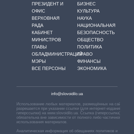
ПРЕЗИДЕНТ И
БИЗНЕС
ОФИС
КУЛЬТУРА
ВЕРХОВНАЯ
НАУКА
РАДА
НАЦИОНАЛЬНАЯ
КАБИНЕТ
БЕЗОПАСНОСТЬ
МИНИСТРОВ
ОБЩЕСТВО
ГЛАВЫ
ПОЛИТИКА
ОБЛАДМИНИСТРАЦИЙ
ПРАВО
МЭРЫ
ФИНАНСЫ
ВСЕ ПЕРСОНЫ
ЭКОНОМИКА
info@slovoidilo.ua
Использование любых материалов, размещённых на сайте,
разрешается при указании ссылки (для интернет-изданий —
гиперссылки) на www.slovoidilo.ua. Ссылка (гиперссылка)
обязательна вне зависимости от полного либо частичного
использования материалов.
Аналитическая информация об обещаниях политиков и