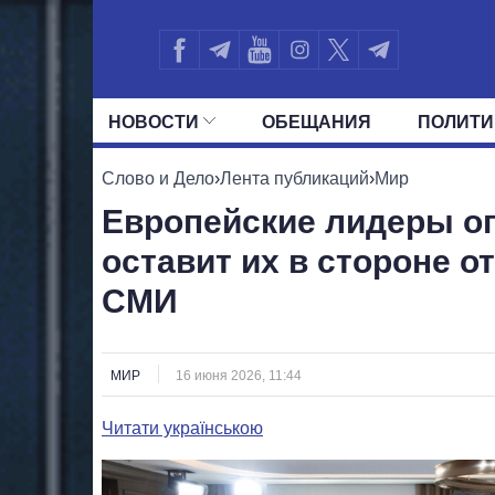
НОВОСТИ
ОБЕЩАНИЯ
ПОЛИТИ
ВСЕ ПОЛИТИКИ
ПРЕЗИДЕНТ И ОФ
Слово и Дело
›
Лента публикаций
›
Мир
Европейские лидеры оп
оставит их в стороне о
СМИ
МИР
16 июня 2026, 11:44
Читати українською