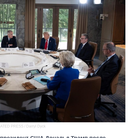
CIATED PRESS / Darryl Dyck
 президент США Дональд Трамп после