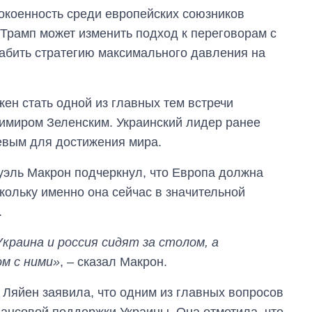
OpenAI и Anthropic
окоенность среди европейских союзников
 Трамп может изменить подход к переговорам с
лабить стратегию максимального давления на
ен стать одной из главных тем встречи
имиром Зеленским. Украинский лидер ранее
евым для достижения мира.
уэль Макрон подчеркнул, что Европа должна
кольку именно она сейчас в значительной
.
краина и россия сидят за столом, а
м с ними»
, – сказал Макрон.
Ляйен заявила, что одним из главных вопросов
ансовой поддержки Украины. Она отметила, что