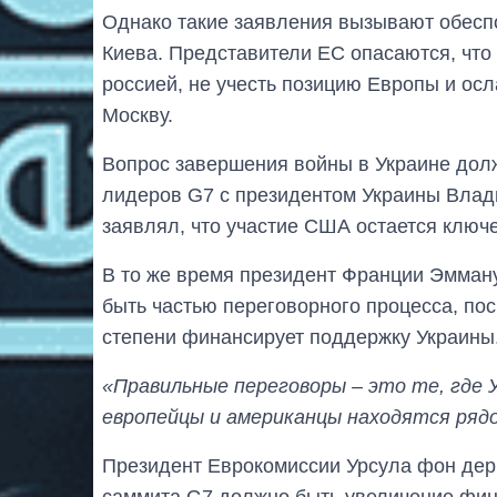
Однако такие заявления вызывают обесп
Киева. Представители ЕС опасаются, что
россией, не учесть позицию Европы и ос
Москву.
Вопрос завершения войны в Украине долж
лидеров G7 с президентом Украины Влад
заявлял, что участие США остается ключ
В то же время президент Франции Эмман
быть частью переговорного процесса, пос
степени финансирует поддержку Украины
«Правильные переговоры – это те, где У
европейцы и американцы находятся рядо
Президент Еврокомиссии Урсула фон дер 
саммита G7 должно быть увеличение фин