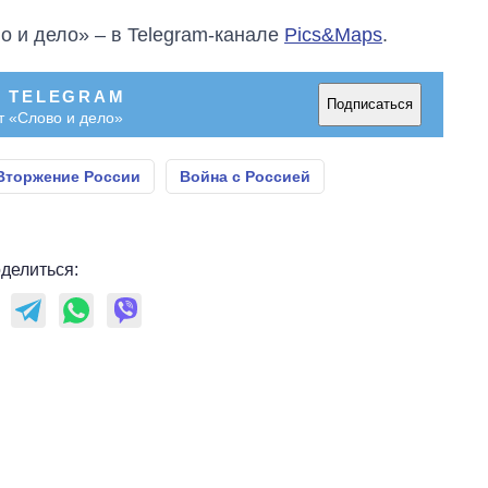
о и дело» – в Telegram-канале
Pics&Maps
.
В TELEGRAM
Подписаться
т «Слово и дело»
Вторжение России
Война с Россией
делиться: