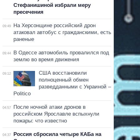
Стефанишиной избрали меру
пресечения
На Херсонщине российский дрон
09:49
атаковал автобус с гражданскими, есть
раненые
В Одессе автомобиль провалился под
09:44
землю во время движения
США восстановили
09:12
полноценный обмен
разведданными с Украиной –
Politico
После ночной атаки дронов в
04:57
российском Ярославле вспыхнули
пожары: что известно
Россия сбросила четыре КАБа на
04:37