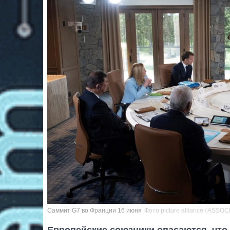
Саммит G7 во Франции 16 июня
Фото picture alliance / ASSO
Европейские союзники опасаются, что