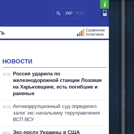
УКР
РОС
Сравнение
ТЬ
политиков
СТРАЦИЙ
МЭРЫ
ВСЕ ПЕРСОНЫ
НОВОСТИ
Россия ударила по
10:10
железнодорожной станции Лозовая
на Харьковщине, есть погибшие и
раненые
Антикоррупционный суд определил
10:02
залог экс-начальнику теруправления
ВСП ВСУ
Экс-послу Украины в США
09:51