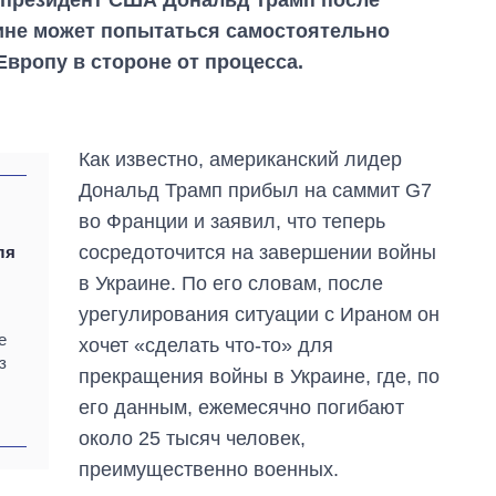
ине может попытаться самостоятельно
 Европу в стороне от процесса.
Как известно, американский лидер
Дональд Трамп прибыл на саммит G7
во Франции и заявил, что теперь
сосредоточится на завершении войны
ля
в Украине. По его словам, после
урегулирования ситуации с Ираном он
е
хочет «сделать что-то» для
з
прекращения войны в Украине, где, по
его данным, ежемесячно погибают
Экономика ИИ-
около 25 тысяч человек,
гигантов: сколько
стоят и
преимущественно военных.
зарабатывают