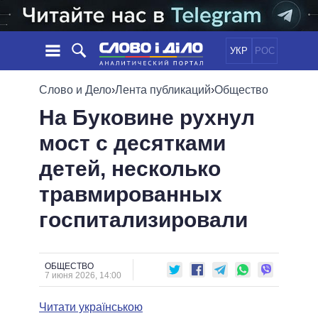
УКР
РОС
НОВОСТИ
Слово и Дело
›
Лента публикаций
›
Общество
На Буковине рухнул
ОБЕЩАНИЯ
ЛЕНТА
ПОЛИТИКА
мост с десятками
СОБЫТИЯ
ЭКОНОМИКА
ПОЛИТИКИ
детей, несколько
СТАТЬИ
ОБЩЕСТВО
ИНФОГРАФИКА
МНЕНИЯ
МИР
ВСЕ ПОЛИТИКИ
травмированных
ОБЗОРЫ
ПРЕЗИДЕНТ И ОФИС
госпитализировали
ВИДЕО
ДАЙДЖЕСТЫ
ВЕРХОВНАЯ РАДА
ПОДДЕРЖАТЬ
КАБИНЕТ МИНИСТРОВ
ГЛАВЫ ОБЛАДМИНИСТРАЦИЙ
ОБЩЕСТВО
СРАВНЕНИЕ ПОЛИТИКОВ
7 июня 2026, 14:00
МЭРЫ
Читати українською
ВСЕ ПЕРСОНЫ