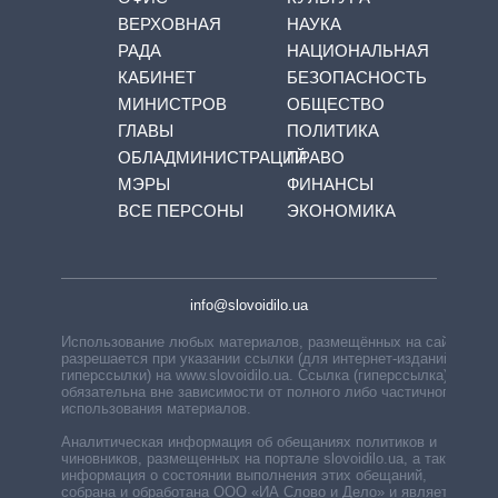
ВЕРХОВНАЯ
НАУКА
РАДА
НАЦИОНАЛЬНАЯ
КАБИНЕТ
БЕЗОПАСНОСТЬ
МИНИСТРОВ
ОБЩЕСТВО
ГЛАВЫ
ПОЛИТИКА
ОБЛАДМИНИСТРАЦИЙ
ПРАВО
МЭРЫ
ФИНАНСЫ
ВСЕ ПЕРСОНЫ
ЭКОНОМИКА
info@slovoidilo.ua
Использование любых материалов, размещённых на сайте,
разрешается при указании ссылки (для интернет-изданий —
гиперссылки) на www.slovoidilo.ua. Ссылка (гиперссылка)
обязательна вне зависимости от полного либо частичного
использования материалов.
Аналитическая информация об обещаниях политиков и
чиновников, размещенных на портале slovoidilo.ua, а также
информация о состоянии выполнения этих обещаний,
собрана и обработана ООО «ИА Слово и Дело» и является