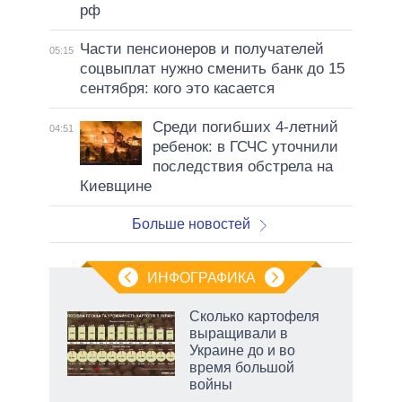
рф
Части пенсионеров и получателей
05:15
соцвыплат нужно сменить банк до 15
сентября: кого это касается
Среди погибших 4-летний
04:51
ребенок: в ГСЧС уточнили
последствия обстрела на
Киевщине
Больше новостей
ИНФОГРАФИКА
 5
Сколько картофеля
го
выращивали в
сть
Украине до и во
ВР
время большой
войны
рф