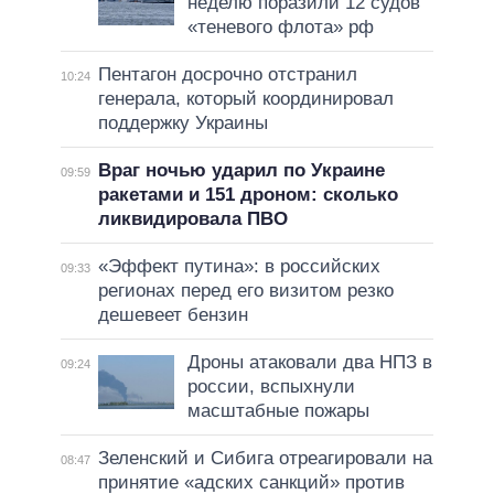
неделю поразили 12 судов
«теневого флота» рф
Пентагон досрочно отстранил
10:24
генерала, который координировал
поддержку Украины
Враг ночью ударил по Украине
09:59
ракетами и 151 дроном: сколько
ликвидировала ПВО
«Эффект путина»: в российских
09:33
регионах перед его визитом резко
дешевеет бензин
Дроны атаковали два НПЗ в
09:24
россии, вспыхнули
масштабные пожары
Зеленский и Сибига отреагировали на
08:47
принятие «адских санкций» против