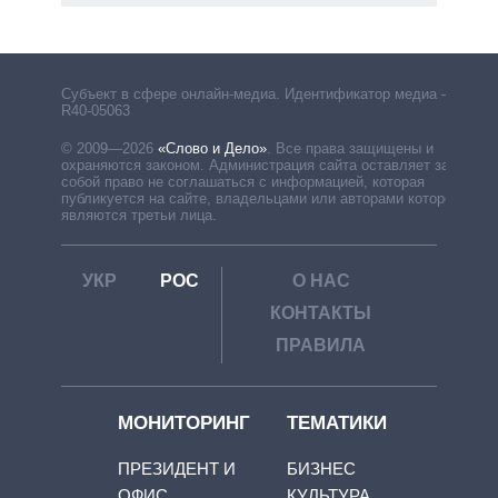
Субъект в сфере онлайн-медиа. Идентификатор медиа –
R40-05063
© 2009—2026
«Слово и Дело»
.
Все права защищены и
охраняются законом. Администрация сайта оставляет за
собой право не соглашаться с информацией, которая
публикуется на сайте, владельцами или авторами которой
являются третьи лица.
УКР
РОС
О НАС
КОНТАКТЫ
ПРАВИЛА
МОНИТОРИНГ
ТЕМАТИКИ
ПРЕЗИДЕНТ И
БИЗНЕС
ОФИС
КУЛЬТУРА