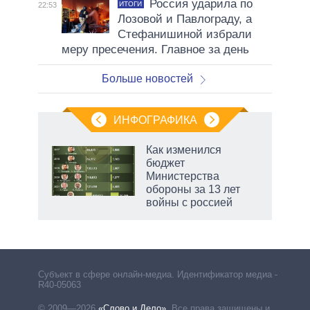
Россия ударила по
ИТОГИ
22:53
Лозовой и Павлограду, а
Стефанишиной избрали
меру пресечения. Главное за день
Больше новостей
ИНФОГРАФИКА
Как изменился
бюджет
не за
Министерства
асть
обороны за 13 лет
елью
войны с россией
Субъект в сфере онлайн-медиа. Идентификатор медиа –
R40-05063
© 2009—2026
«Слово и Дело»
.
Все права защищены и