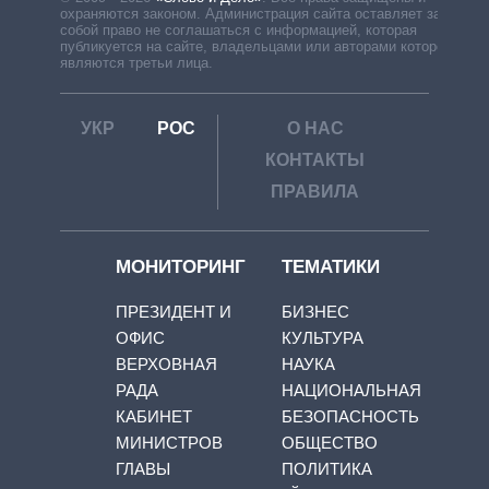
охраняются законом. Администрация сайта оставляет за
собой право не соглашаться с информацией, которая
публикуется на сайте, владельцами или авторами которой
являются третьи лица.
УКР
РОС
О НАС
КОНТАКТЫ
ПРАВИЛА
МОНИТОРИНГ
ТЕМАТИКИ
ПРЕЗИДЕНТ И
БИЗНЕС
ОФИС
КУЛЬТУРА
ВЕРХОВНАЯ
НАУКА
РАДА
НАЦИОНАЛЬНАЯ
КАБИНЕТ
БЕЗОПАСНОСТЬ
МИНИСТРОВ
ОБЩЕСТВО
ГЛАВЫ
ПОЛИТИКА