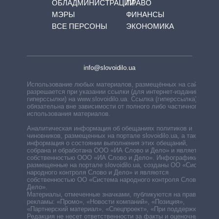
ОБЛАДМИНИСТРАЦИЙ
ПРАВО
МЭРЫ
ФИНАНСЫ
ВСЕ ПЕРСОНЫ
ЭКОНОМИКА
info@slovoidilo.ua
Использование любых материалов, размещённых на сайте,
разрешается при указании ссылки (для интернет-изданий —
гиперссылки) на www.slovoidilo.ua. Ссылка (гиперссылка)
обязательна вне зависимости от полного либо частичного
использования материалов.
Аналитическая информация об обещаниях политиков и
чиновников, размещенных на портале slovoidilo.ua, а также
информация о состоянии выполнения этих обещаний,
собрана и обработана ООО «ИА Слово и Дело» и является
собственностью ООО «ИА Слово и Дело». Инфографики,
размещенные на портале slovoidilo.ua, созданы ОО «Система
народного контроля Слово и Дело» и являются
собственностью ОО «Система народного контроля Слово и
Дело».
Материалы, отмеченные значками, публикуются на правах
рекламы: «Промо», «Новости компаний», «Позиция»,
«Партнерский материал», «Спецпроект», «При поддержке».
Редакция не несет ответственности за факты и оценочные