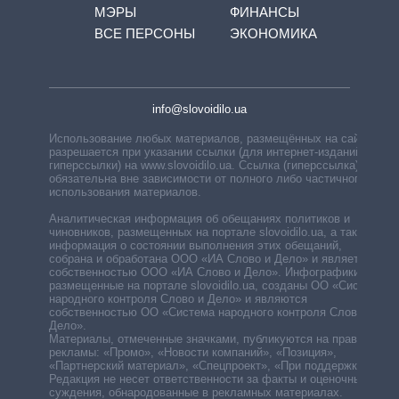
МЭРЫ
ФИНАНСЫ
ВСЕ ПЕРСОНЫ
ЭКОНОМИКА
info@slovoidilo.ua
Использование любых материалов, размещённых на сайте,
разрешается при указании ссылки (для интернет-изданий —
гиперссылки) на www.slovoidilo.ua. Ссылка (гиперссылка)
обязательна вне зависимости от полного либо частичного
использования материалов.
Аналитическая информация об обещаниях политиков и
чиновников, размещенных на портале slovoidilo.ua, а также
информация о состоянии выполнения этих обещаний,
собрана и обработана ООО «ИА Слово и Дело» и является
собственностью ООО «ИА Слово и Дело». Инфографики,
размещенные на портале slovoidilo.ua, созданы ОО «Система
народного контроля Слово и Дело» и являются
собственностью ОО «Система народного контроля Слово и
Дело».
Материалы, отмеченные значками, публикуются на правах
рекламы: «Промо», «Новости компаний», «Позиция»,
«Партнерский материал», «Спецпроект», «При поддержке».
Редакция не несет ответственности за факты и оценочные
суждения, обнародованные в рекламных материалах.