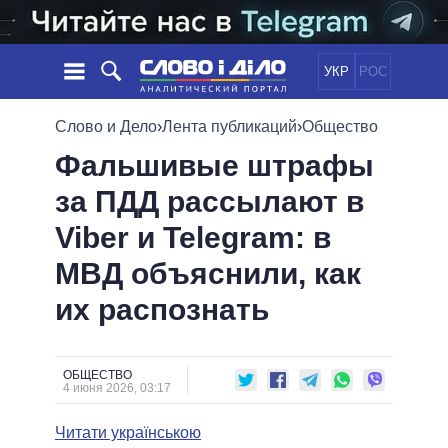
УКР
РОС
НОВОСТИ
Слово и Дело
›
Лента публикаций
›
Общество
Фальшивые штрафы
ОБЕЩАНИЯ
ЛЕНТА
ПОЛИТИКА
за ПДД рассылают в
СОБЫТИЯ
ЭКОНОМИКА
ПОЛИТИКИ
Viber и Telegram: в
СТАТЬИ
ОБЩЕСТВО
ИНФОГРАФИКА
МНЕНИЯ
МИР
ВСЕ ПОЛИТИКИ
МВД объяснили, как
ОБЗОРЫ
ПРЕЗИДЕНТ И ОФИС
их распознать
ВИДЕО
ДАЙДЖЕСТЫ
ВЕРХОВНАЯ РАДА
ПОДДЕРЖАТЬ
КАБИНЕТ МИНИСТРОВ
ГЛАВЫ ОБЛАДМИНИСТРАЦИЙ
ОБЩЕСТВО
СРАВНЕНИЕ ПОЛИТИКОВ
4 июня 2026, 03:17
МЭРЫ
Читати українською
ВСЕ ПЕРСОНЫ