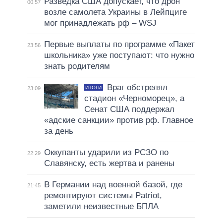
Разведка США допускает, что дрон
00:57
возле самолета Украины в Лейпциге
мог принадлежать рф – WSJ
Первые выплаты по программе «Пакет
23:56
школьника» уже поступают: что нужно
знать родителям
Враг обстрелял
ИТОГИ
23:09
стадион «Черноморец», а
Сенат США поддержал
«адские санкции» против рф. Главное
за день
Оккупанты ударили из РСЗО по
22:29
Славянску, есть жертва и ранены
В Германии над военной базой, где
21:45
ремонтируют системы Patriot,
заметили неизвестные БПЛА