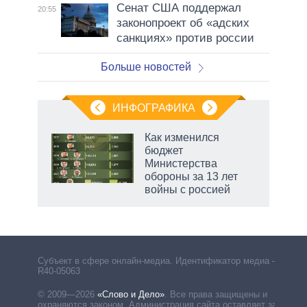
Сенат США поддержал
20:55
законопроект об «адских
санкциях» против россии
Больше новостей
ИНФОГРАФИКА
Как изменился
бюджет
не за
Министерства
асть
обороны за 13 лет
елью
войны с россией
Субъект в сфере онлайн-медиа. Идентификатор медиа –
R40-05063
© 2009—2026
«Слово и Дело»
.
Все права защищены и
охраняются законом. Администрация сайта оставляет за