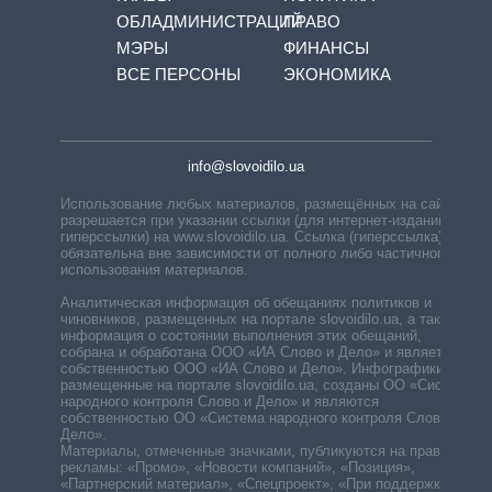
ОБЛАДМИНИСТРАЦИЙ
ПРАВО
МЭРЫ
ФИНАНСЫ
ВСЕ ПЕРСОНЫ
ЭКОНОМИКА
info@slovoidilo.ua
Использование любых материалов, размещённых на сайте,
разрешается при указании ссылки (для интернет-изданий —
гиперссылки) на www.slovoidilo.ua. Ссылка (гиперссылка)
обязательна вне зависимости от полного либо частичного
использования материалов.
Аналитическая информация об обещаниях политиков и
чиновников, размещенных на портале slovoidilo.ua, а также
информация о состоянии выполнения этих обещаний,
собрана и обработана ООО «ИА Слово и Дело» и является
собственностью ООО «ИА Слово и Дело». Инфографики,
размещенные на портале slovoidilo.ua, созданы ОО «Система
народного контроля Слово и Дело» и являются
собственностью ОО «Система народного контроля Слово и
Дело».
Материалы, отмеченные значками, публикуются на правах
рекламы: «Промо», «Новости компаний», «Позиция»,
«Партнерский материал», «Спецпроект», «При поддержке».