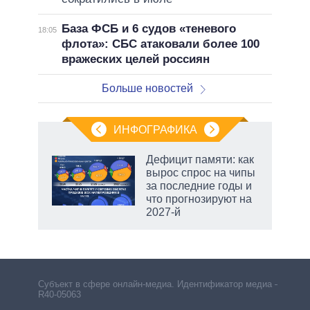
База ФСБ и 6 судов «теневого
18:05
флота»: СБС атаковали более 100
вражеских целей россиян
Больше новостей
ИНФОГРАФИКА
Дефицит памяти: как
вырос спрос на чипы
не за
за последние годы и
асть
что прогнозируют на
елью
2027-й
маги
Субъект в сфере онлайн-медиа. Идентификатор медиа –
R40-05063