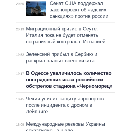
Сенат США поддержал
20:55
законопроект об «адских
санкциях» против россии
Миграционный кризис в Сеуте:
20:19
Италия пока не будет отменять
пограничный контроль с Испанией
Зеленский прибыл в Сербию и
19:52
раскрыл планы своего визита
В Одессе увеличилось количество
19:17
пострадавших из-за российских
обстрелов стадиона «Черноморец»
Чехия усилит защиту аэропортов
18:45
после инцидента с дроном в
Лейпциге
Международные резервы Украины
18:09
сократились в июле