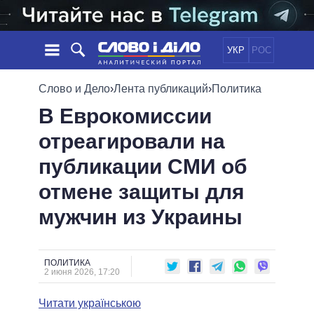
УКР
РОС
НОВОСТИ
Слово и Дело
›
Лента публикаций
›
Политика
В Еврокомиссии
ОБЕЩАНИЯ
ЛЕНТА
ПОЛИТИКА
отреагировали на
СОБЫТИЯ
ЭКОНОМИКА
ПОЛИТИКИ
публикации СМИ об
СТАТЬИ
ОБЩЕСТВО
ИНФОГРАФИКА
МНЕНИЯ
МИР
ВСЕ ПОЛИТИКИ
отмене защиты для
ОБЗОРЫ
ПРЕЗИДЕНТ И ОФИС
мужчин из Украины
ВИДЕО
ДАЙДЖЕСТЫ
ВЕРХОВНАЯ РАДА
ПОДДЕРЖАТЬ
КАБИНЕТ МИНИСТРОВ
ГЛАВЫ ОБЛАДМИНИСТРАЦИЙ
ПОЛИТИКА
СРАВНЕНИЕ ПОЛИТИКОВ
2 июня 2026, 17:20
МЭРЫ
Читати українською
ВСЕ ПЕРСОНЫ