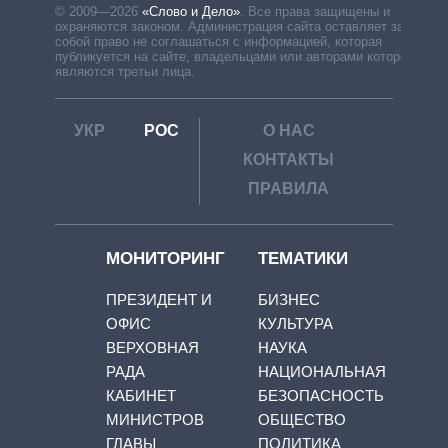
© 2009—2026
«Слово и Дело»
.
Все права защищены и
охраняются законом. Администрация сайта оставляет за
собой право не соглашаться с информацией, которая
публикуется на сайте, владельцами или авторами которой
являются третьи лица.
УКР
РОС
О НАС
КОНТАКТЫ
ПРАВИЛА
МОНИТОРИНГ
ТЕМАТИКИ
ПРЕЗИДЕНТ И
БИЗНЕС
ОФИС
КУЛЬТУРА
ВЕРХОВНАЯ
НАУКА
РАДА
НАЦИОНАЛЬНАЯ
КАБИНЕТ
БЕЗОПАСНОСТЬ
МИНИСТРОВ
ОБЩЕСТВО
ГЛАВЫ
ПОЛИТИКА