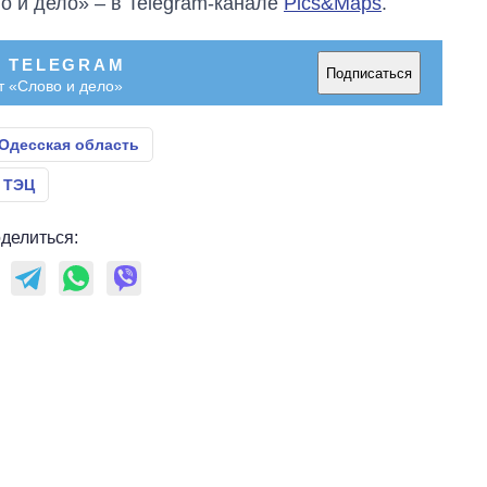
о и дело» – в Telegram-канале
Pics&Maps
.
В TELEGRAM
Подписаться
т «Слово и дело»
Одесская область
 ТЭЦ
делиться: