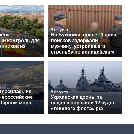
8 августа
вела
На Буковине после 11 дней
ый контроль для
поисков задержали
енников из
мужчину, устроившего
стрельбу по полицейским
гласилась не
8 августа
 нероссийские
Украинские дроны за
 Черном море –
неделю поразили 12 судов
«теневого флота» рф