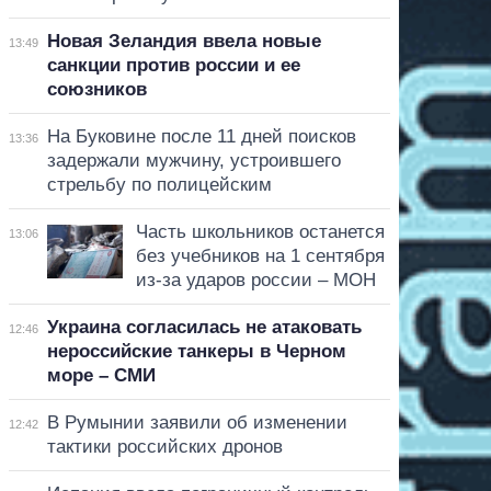
Новая Зеландия ввела новые
13:49
санкции против россии и ее
союзников
На Буковине после 11 дней поисков
13:36
задержали мужчину, устроившего
стрельбу по полицейским
Часть школьников останется
13:06
без учебников на 1 сентября
из-за ударов россии – МОН
Украина согласилась не атаковать
12:46
нероссийские танкеры в Черном
море – СМИ
В Румынии заявили об изменении
12:42
тактики российских дронов