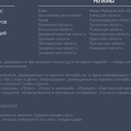
РЕГИОНЫ
Киев
Ивано-Франковская об
ИС
Автономная республика
Киевская область
Крым
Кировоградская област
РОВ
Винницкая область
Луганская область
Волынская область
Львовская область
ЦИЙ
Днепропетровская область
Николаевская область
Донецкая область
Одесская область
Житомирская область
Полтавская область
Закарпатская область
Ровенская область
Запорожская область
 разрешается при указании ссылки (для интернет-изданий — гиперссылки
ния материалов.
овников, размещенных на портале slovoidilo.ua, а также информация о 
«ИА Слово и Дело». Инфографики, размещенные на портале slovoidilo.
о контроля Слово и Дело».
х рекламы: «Промо», «Новости компаний», «Позиция», «Партнерский мат
е суждения, обнародованные в рекламных материалах. Согласно украин
R40-05063
раняются законом. Администрация сайта
, которая публикуется на сайте, владельцами