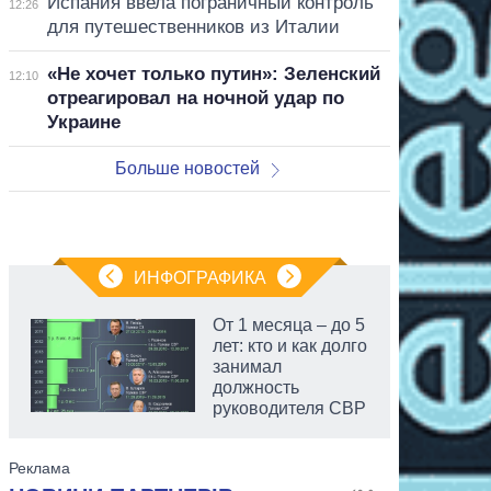
Испания ввела пограничный контроль
12:26
для путешественников из Италии
«Не хочет только путин»: Зеленский
12:10
отреагировал на ночной удар по
Украине
Больше новостей
ИНФОГРАФИКА
От 1 месяца – до 5
лет: кто и как долго
занимал
должность
руководителя СВР