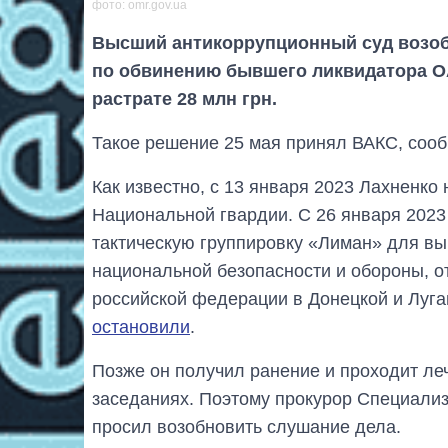
фото: omr.gov.ua
Высший антикоррупционный суд возоб
по обвинению бывшего ликвидатора О
растрате 28 млн грн.
Такое решение 25 мая принял ВАКС, сооб
Как известно, с 13 января 2023 Лахненко
Национальной гвардии. С 26 января 2023
тактическую группировку «Лиман» для в
национальной безопасности и обороны, 
российской федерации в Донецкой и Луган
остановили
.
Позже он получил ранение и проходит леч
заседаниях. Поэтому прокурор Специали
просил возобновить слушание дела.