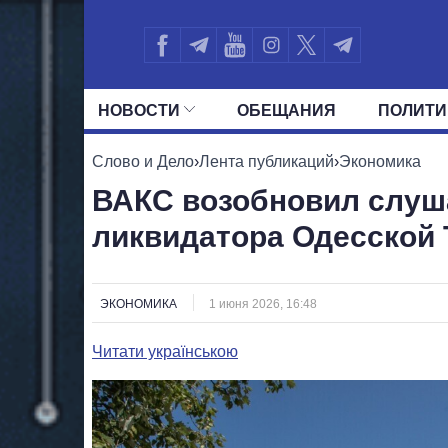
НОВОСТИ
ОБЕЩАНИЯ
ПОЛИТИ
ВСЕ ПОЛИТИКИ
ПРЕЗИДЕНТ И ОФ
Слово и Дело
›
Лента публикаций
›
Экономика
ВАКС возобновил слуш
ликвидатора Одесской
ЭКОНОМИКА
1 июня 2026, 16:48
Читати українською