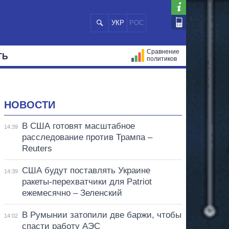
УКР
РОС
Сравнение
ТЬ
политиков
СТРАЦИЙ
МЭРЫ
ВСЕ ПЕРСОНЫ
НОВОСТИ
В США готовят масштабное
14:39
расследование против Трампа –
Reuters
США будут поставлять Украине
14:39
ракеты-перехватчики для Patriot
ежемесячно – Зеленский
В Румынии затопили две баржи, чтобы
14:02
спасти работу АЭС