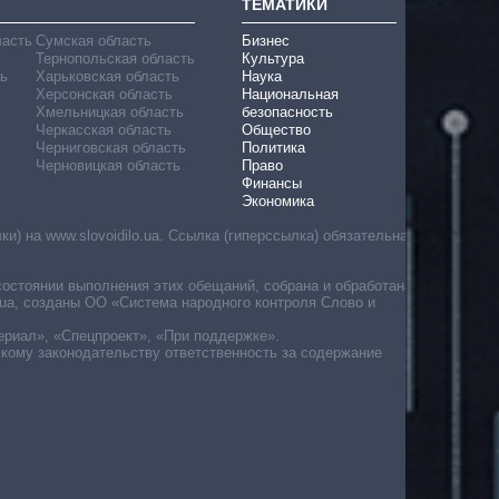
ТЕМАТИКИ
ласть
Сумская область
Бизнес
Тернопольская область
Культура
ь
Харьковская область
Наука
Херсонская область
Национальная
Хмельницкая область
безопасность
Черкасская область
Общество
Черниговская область
Политика
Черновицкая область
Право
Финансы
Экономика
) на www.slovoidilo.ua. Ссылка (гиперссылка) обязательна
состоянии выполнения этих обещаний, собрана и обработана
ua, созданы ОО «Система народного контроля Слово и
ериал», «Спецпроект», «При поддержке».
скому законодательству ответственность за содержание