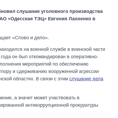
новил слушание уголовного производства
АО «Одесская ТЭЦ» Евгения Лахненко в
щает «Слово и дело».
 находился на военной службе в воинской части
 года он был откомандирован в оперативно-
ыполнения мероприятий по обеспечению
отпору и сдерживанию вооруженной агрессии
Сколько
ской областях. В связи с этим
слушание дела
картофеля
выращивали в
Украине до и во
ение, а значит может участвовать в
время большой
войны
зированной антикоррупционной прокуратуры