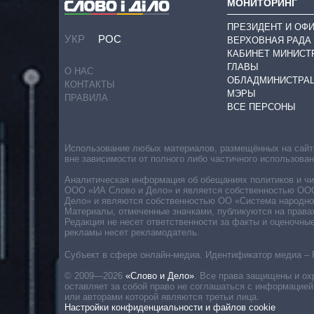
МОНИТОРИНГ
ПРЕЗИДЕНТ И ОФ
УКР
РОС
ВЕРХОВНАЯ РАДА
КАБИНЕТ МИНИСТ
ГЛАВЫ
О НАС
ОБЛАДМИНИСТРА
КОНТАКТЫ
МЭРЫ
ПРАВИЛА
ВСЕ ПЕРСОНЫ
Использование любых материалов, размещённых на сайте,
вне зависимости от полного либо частичного использова
Аналитическая информация об обещаниях политиков и чин
ООО «ИА Слово и Дело» и является собственностью ООО 
Дело» и являются собственностью ОО «Система народног
Материалы, отмеченные значками, публикуются на права
Редакция не несет ответственности за факты и оценочны
рекламы несет рекламодатель.
Субъект в сфере онлайн-медиа. Идентификатор медиа – 
© 2009—2026
«Слово и Дело»
.
Все права защищены и ох
оставляет за собой право не соглашаться с информацией
или авторами которой являются третьи лица.
Настройки конфиденциальности и файлов cookie