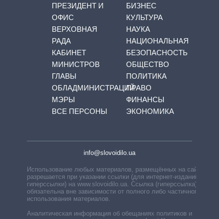
ПРЕЗИДЕНТ И
БИЗНЕС
ОФИС
КУЛЬТУРА
ВЕРХОВНАЯ
НАУКА
РАДА
НАЦИОНАЛЬНАЯ
КАБИНЕТ
БЕЗОПАСНОСТЬ
МИНИСТРОВ
ОБЩЕСТВО
ГЛАВЫ
ПОЛИТИКА
ОБЛАДМИНИСТРАЦИЙ
ПРАВО
МЭРЫ
ФИНАНСЫ
ВСЕ ПЕРСОНЫ
ЭКОНОМИКА
info@slovoidilo.ua
Использование любых материалов, размещённых на сайте,
разрешается при указании ссылки (для интернет-изданий —
гиперссылки) на www.slovoidilo.ua. Ссылка (гиперссылка)
обязательна вне зависимости от полного либо частичного
использования материалов.
Аналитическая информация об обещаниях политиков и