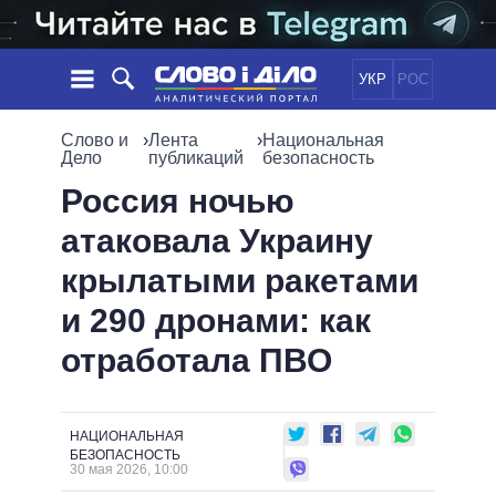
УКР
РОС
НОВОСТИ
Слово и
›
Лента
›
Национальная
Дело
публикаций
безопасность
ОБЕЩАНИЯ
ЛЕНТА
ПОЛИТИКА
Россия ночью
СОБЫТИЯ
ЭКОНОМИКА
атаковала Украину
ПОЛИТИКИ
СТАТЬИ
ОБЩЕСТВО
крылатыми ракетами
ИНФОГРАФИКА
МНЕНИЯ
МИР
ВСЕ ПОЛИТИКИ
и 290 дронами: как
ОБЗОРЫ
ПРЕЗИДЕНТ И ОФИС
ВИДЕО
отработала ПВО
ДАЙДЖЕСТЫ
ВЕРХОВНАЯ РАДА
ПОДДЕРЖАТЬ
КАБИНЕТ МИНИСТРОВ
ГЛАВЫ ОБЛАДМИНИСТРАЦИЙ
СРАВНЕНИЕ ПОЛИТИКОВ
НАЦИОНАЛЬНАЯ
МЭРЫ
БЕЗОПАСНОСТЬ
30 мая 2026, 10:00
ВСЕ ПЕРСОНЫ