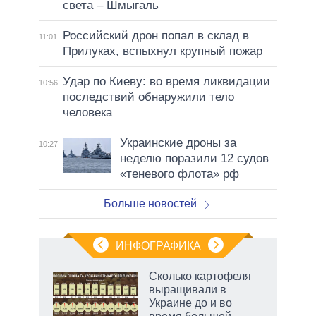
света – Шмыгаль
Российский дрон попал в склад в
11:01
Прилуках, вспыхнул крупный пожар
Удар по Киеву: во время ликвидации
10:56
последствий обнаружили тело
человека
Украинские дроны за
10:27
неделю поразили 12 судов
«теневого флота» рф
Больше новостей
ИНФОГРАФИКА
 5
Сколько картофеля
го
выращивали в
сть
Украине до и во