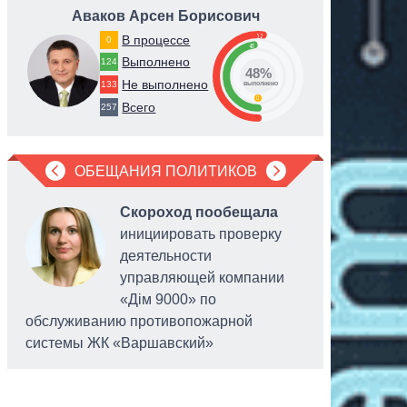
Аваков Арсен Борисович
Ве
52
В процессе
0
48
Выполнено
124
48%
Не выполнено
133
выполнено
0
Всего
257
ОБЕЩАНИЯ ПОЛИТИКОВ
Скороход пообещала
инициировать проверку
деятельности
управляющей компании
«Дім 9000» по
обслуживанию противопожарной
системы ЖК «Варшавский»