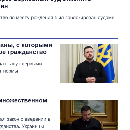
ния
ство по месту рождения был заблокирован судами
раны, с которыми
ое гражданство
да станут первыми
ит нормы
 множественном
л закон о введении в
жданства. Украинцы