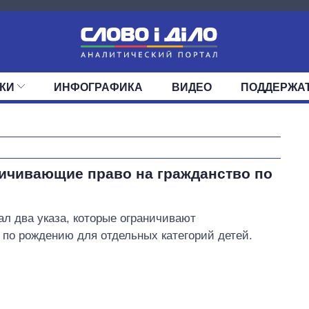
КИ
ИНФОГРАФИКА
ВИДЕО
ПОДДЕРЖА
ИС
ЛЕНТА
ВЕРХОВНАЯ РАДА
СОБЫТИЯ
СТАТЬИ
КАБИНЕТ МИНИСТРОВ
МНЕНИЯ
ОБЗОРЫ
ГЛАВЫ ОБЛАДМИНИ
ДАЙДЖЕСТЫ
ПОЛИТИКА
ДЕПУТАТЫ
ЭКОНОМИКА
КОМИТЕТЫ
ФРАКЦИИ
ОБЩЕСТВО
ОКРУГА
МИР
Как изменился
ничивающие право на гражданство по
бюджет
Министерства
обороны за 13 лет
л два указа, которые ограничивают
войны с россией
 по рождению для отдельных категорий детей.