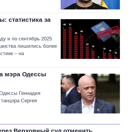
: статистика за
оду и по сентябрь 2025
данства лишились более
стике – на
а мэра Одессы
 Одессы Геннадия
 танцора Сергея
ерез Верховный суд отменить