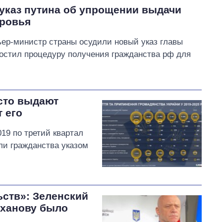
 указ путина об упрощении выдачи
тровья
ер-министр страны осудили новый указ главы
остил процедуру получения гражданства рф для
асто выдают
 его
19 по третий квартал
ли гражданства указом
ьств»: Зеленский
уханову было