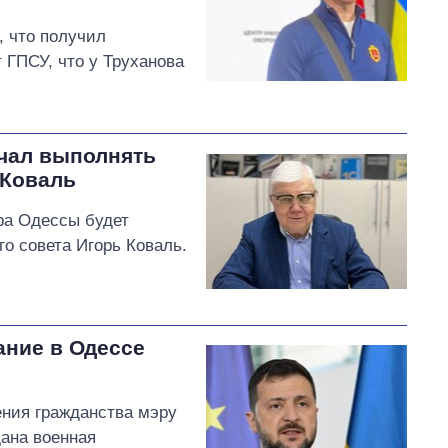
, что получил
т ГПСУ, что у Труханова
чал выполнять
 Коваль
эра Одессы будет
го совета Игорь Коваль.
ание в Одессе
ения гражданства мэру
дана военная