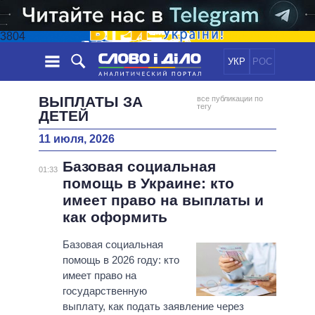
3804
УКР
РОС
НОВОСТИ
ВЫПЛАТЫ ЗА
все публикации по
тегу
ДЕТЕЙ
ОБЕЩАНИЯ
ЛЕНТА
ПОЛИТИКА
11 июля, 2026
СОБЫТИЯ
ЭКОНОМИКА
ПОЛИТИКИ
Базовая социальная
01:33
СТАТЬИ
ОБЩЕСТВО
помощь в Украине: кто
ИНФОГРАФИКА
МНЕНИЯ
МИР
ВСЕ ПОЛИТИКИ
имеет право на выплаты и
ОБЗОРЫ
ПРЕЗИДЕНТ И ОФИС
как оформить
ВИДЕО
ДАЙДЖЕСТЫ
ВЕРХОВНАЯ РАДА
Базовая социальная
ПОДДЕРЖАТЬ
КАБИНЕТ МИНИСТРОВ
помощь в 2026 году: кто
ГЛАВЫ ОБЛАДМИНИСТРАЦИЙ
имеет право на
СРАВНЕНИЕ ПОЛИТИКОВ
государственную
МЭРЫ
выплату, как подать заявление через