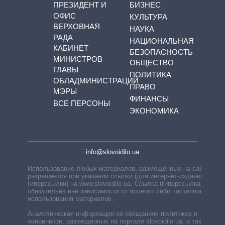
ПРЕЗИДЕНТ И
БИЗНЕС
ОФИС
КУЛЬТУРА
ВЕРХОВНАЯ
НАУКА
РАДА
НАЦИОНАЛЬНАЯ
КАБИНЕТ
БЕЗОПАСНОСТЬ
МИНИСТРОВ
ОБЩЕСТВО
ГЛАВЫ
ПОЛИТИКА
ОБЛАДМИНИСТРАЦИЙ
ПРАВО
МЭРЫ
ФИНАНСЫ
ВСЕ ПЕРСОНЫ
ЭКОНОМИКА
info@slovoidilo.ua
Использование любых материалов, размещённых на сайте,
разрешается при указании ссылки (для интернет-изданий —
гиперссылки) на www.slovoidilo.ua. Ссылка (гиперссылка)
обязательна вне зависимости от полного либо частичного
использования материалов.
Аналитическая информация об обещаниях политиков и
чиновников, размещенных на портале slovoidilo.ua, а также