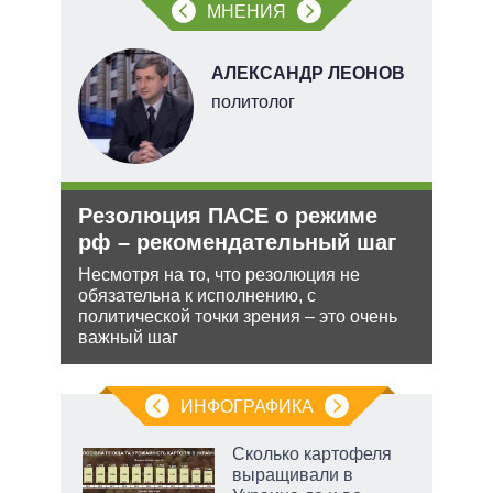
МНЕНИЯ
Н
АЛЕКСАНДР ЛЕОНОВ
политолог
ли
Резолюция ПАСЕ о режиме
Рос
ти в
рф – рекомендательный шаг
нич
Укр
Несмотря на то, что резолюция не
обязательна к исполнению, с
ь с
Разм
политической точки зрения – это очень
 это
терр
важный шаг
 для
Минс
сове
ИНФОГРАФИКА
 5
Сколько картофеля
го
выращивали в