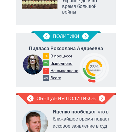
сть
Украине до и во
ВР
время большой
войны
ПОЛИТИКИ
ч
Пидласа Роксолана Андреевна
В процессе
76
Выполнено
25
23%
71
Не выполнено
23
7
о
выполнено
Всего
108
6
ОБЕЩАНИЯ ПОЛИТИКОВ
Яценко пообещал
, что в
 по
ближайшее время подаст
ртов
исковое заявление в суд