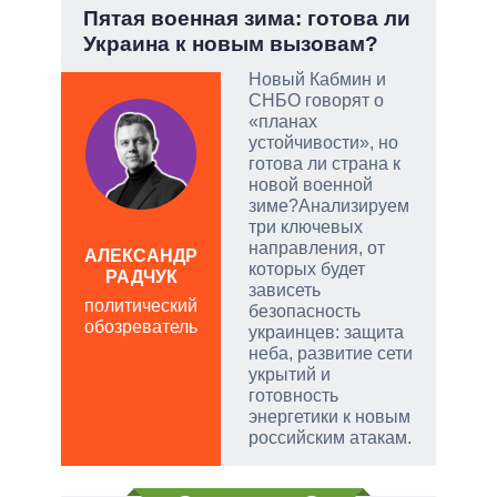
:
Пятая военная зима: готова ли
Зел
Украина к новым вызовам?
Кол
Новый Кабмин и
СНБО говорят о
тый
«планах
устойчивости», но
готова ли страна к
чатые
новой военной
ем
зиме?Анализируем
три ключевых
направления, от
а
АЛЕКСАНДР
ЛЕО
которых будет
РАДЧУК
пол
зависеть
политический
обо
безопасность
обозреватель
украинцев: защита
неба, развитие сети
укрытий и
готовность
энергетики к новым
российским атакам.