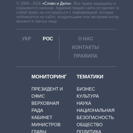
© 2009—2026
«Слово и Дело»
.
Все права защищены и
охраняются законом. Администрация сайта оставляет за
собой право не соглашаться с информацией, которая
публикуется на сайте, владельцами или авторами которой
являются третьи лица.
УКР
РОС
О НАС
КОНТАКТЫ
ПРАВИЛА
МОНИТОРИНГ
ТЕМАТИКИ
ПРЕЗИДЕНТ И
БИЗНЕС
ОФИС
КУЛЬТУРА
ВЕРХОВНАЯ
НАУКА
РАДА
НАЦИОНАЛЬНАЯ
КАБИНЕТ
БЕЗОПАСНОСТЬ
МИНИСТРОВ
ОБЩЕСТВО
ГЛАВЫ
ПОЛИТИКА