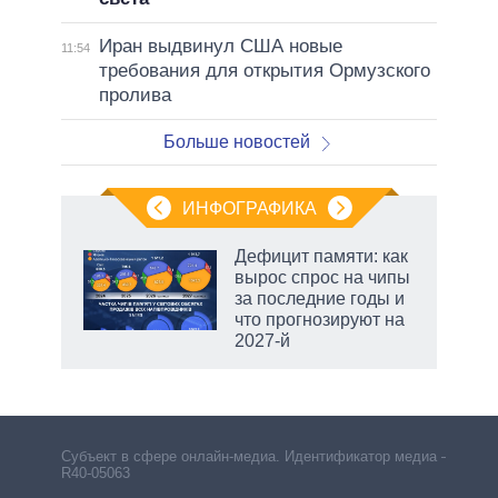
Иран выдвинул США новые
11:54
требования для открытия Ормузского
пролива
Больше новостей
ИНФОГРАФИКА
еля
Дефицит памяти: как
вырос спрос на чипы
за последние годы и
что прогнозируют на
2027-й
Субъект в сфере онлайн-медиа. Идентификатор медиа –
R40-05063