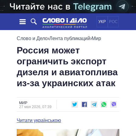
УКР
РОС
НОВОСТИ
Слово и Дело
›
Лента публикаций
›
Мир
Россия может
ОБЕЩАНИЯ
ЛЕНТА
ПОЛИТИКА
ограничить экспорт
СОБЫТИЯ
ЭКОНОМИКА
ПОЛИТИКИ
дизеля и авиатоплива
СТАТЬИ
ОБЩЕСТВО
ИНФОГРАФИКА
МНЕНИЯ
МИР
ВСЕ ПОЛИТИКИ
из-за украинских атак
ОБЗОРЫ
ПРЕЗИДЕНТ И ОФИС
ВИДЕО
ДАЙДЖЕСТЫ
ВЕРХОВНАЯ РАДА
МИР
ПОДДЕРЖАТЬ
КАБИНЕТ МИНИСТРОВ
27 мая 2026, 07:39
ГЛАВЫ ОБЛАДМИНИСТРАЦИЙ
СРАВНЕНИЕ ПОЛИТИКОВ
Читати українською
МЭРЫ
ВСЕ ПЕРСОНЫ