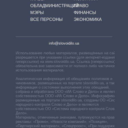
ОБЛАДМИНИСТРАЦИЙ
ПРАВО
МЭРЫ
ФИНАНСЫ
ВСЕ ПЕРСОНЫ
ЭКОНОМИКА
info@slovoidilo.ua
Использование любых материалов, размещённых на сайте,
разрешается при указании ссылки (для интернет-изданий —
гиперссылки) на www.slovoidilo.ua. Ссылка (гиперссылка)
обязательна вне зависимости от полного либо частичного
использования материалов.
Аналитическая информация об обещаниях политиков и
чиновников, размещенных на портале slovoidilo.ua, а также
информация о состоянии выполнения этих обещаний,
собрана и обработана ООО «ИА Слово и Дело» и является
собственностью ООО «ИА Слово и Дело». Инфографики,
размещенные на портале slovoidilo.ua, созданы ОО «Система
народного контроля Слово и Дело» и являются
собственностью ОО «Система народного контроля Слово и
Дело».
Материалы, отмеченные значками, публикуются на правах
рекламы: «Промо», «Новости компаний», «Позиция»,
«Партнерский материал», «Спецпроект», «При поддержке».