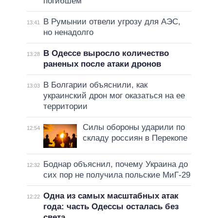
погибшем
В Румынии отвели угрозу для АЭС,
13:41
но ненадолго
В Одессе выросло количество
13:28
раненых после атаки дронов
В Болгарии объяснили, как
13:03
украинский дрон мог оказаться на ее
территории
Силы обороны ударили по
12:54
складу россиян в Перекопе
Боднар объяснил, почему Украина до
12:32
сих пор не получила польские МиГ-29
Одна из самых масштабных атак
12:22
года: часть Одессы осталась без
света