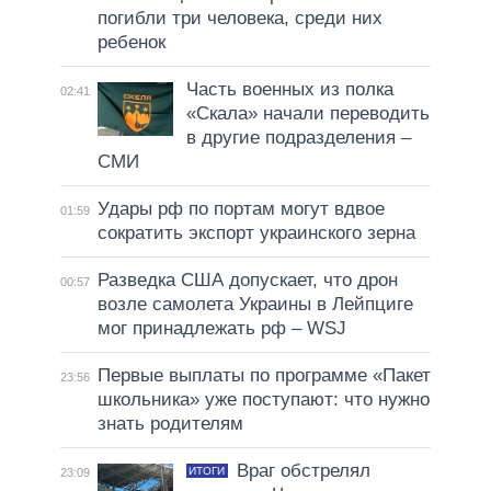
погибли три человека, среди них
ребенок
Часть военных из полка
02:41
«Скала» начали переводить
в другие подразделения –
СМИ
Удары рф по портам могут вдвое
01:59
сократить экспорт украинского зерна
Разведка США допускает, что дрон
00:57
возле самолета Украины в Лейпциге
мог принадлежать рф – WSJ
Первые выплаты по программе «Пакет
23:56
школьника» уже поступают: что нужно
знать родителям
Враг обстрелял
ИТОГИ
23:09