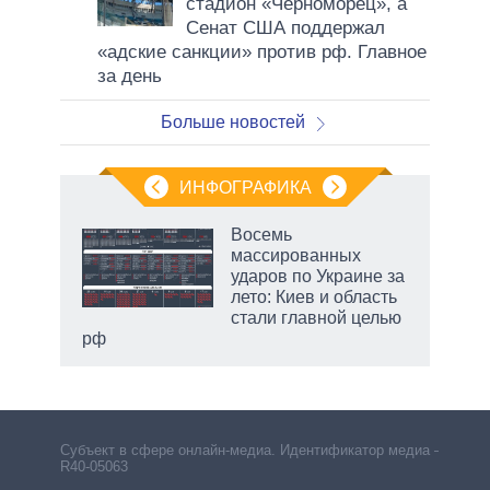
стадион «Черноморец», а
Сенат США поддержал
«адские санкции» против рф. Главное
за день
Больше новостей
ИНФОГРАФИКА
еля
Восемь
массированных
ударов по Украине за
лето: Киев и область
стали главной целью
рф
Субъект в сфере онлайн-медиа. Идентификатор медиа –
R40-05063