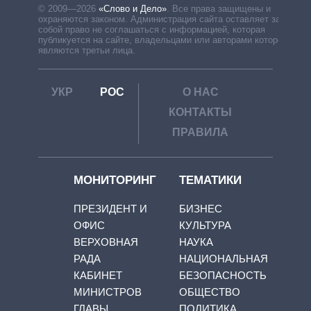
© 2009—2026
«Слово и Дело»
.
Все права защищены и
охраняются законом. Администрация сайта оставляет за
собой право не соглашаться с информацией, которая
публикуется на сайте, владельцами или авторами которой
являются третьи лица.
УКР
РОС
О НАС
КОНТАКТЫ
ПРАВИЛА
МОНИТОРИНГ
ТЕМАТИКИ
ПРЕЗИДЕНТ И
БИЗНЕС
ОФИС
КУЛЬТУРА
ВЕРХОВНАЯ
НАУКА
РАДА
НАЦИОНАЛЬНАЯ
КАБИНЕТ
БЕЗОПАСНОСТЬ
МИНИСТРОВ
ОБЩЕСТВО
ГЛАВЫ
ПОЛИТИКА