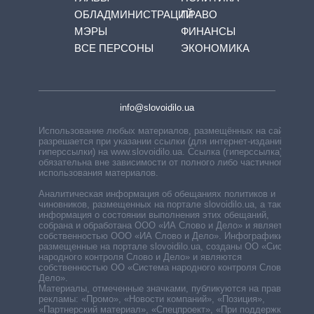
ОБЛАДМИНИСТРАЦИЙ
ПРАВО
МЭРЫ
ФИНАНСЫ
ВСЕ ПЕРСОНЫ
ЭКОНОМИКА
info@slovoidilo.ua
Использование любых материалов, размещённых на сайте,
разрешается при указании ссылки (для интернет-изданий —
гиперссылки) на www.slovoidilo.ua. Ссылка (гиперссылка)
обязательна вне зависимости от полного либо частичного
использования материалов.
Аналитическая информация об обещаниях политиков и
чиновников, размещенных на портале slovoidilo.ua, а также
информация о состоянии выполнения этих обещаний,
собрана и обработана ООО «ИА Слово и Дело» и является
собственностью ООО «ИА Слово и Дело». Инфографики,
размещенные на портале slovoidilo.ua, созданы ОО «Система
народного контроля Слово и Дело» и являются
собственностью ОО «Система народного контроля Слово и
Дело».
Материалы, отмеченные значками, публикуются на правах
рекламы: «Промо», «Новости компаний», «Позиция»,
«Партнерский материал», «Спецпроект», «При поддержке».