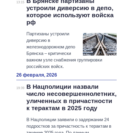
В Брянске партизаны
13:15
устроили диверсию в депо,
которое используют войска
рф
Партизаны устроили
диверсию в
железнодорожном депо
Брянска – критически
важном узле снабжения группировки
российских войск.
26 февраля, 2026
В Нацполиции назвали
19:39
число несовершеннолетних,
уличенных в причастности
к терактам в 2025 году
В Нацполиции заявили о задержании 24
подростков за причастность к терактам в
течение 2025 года. По данным