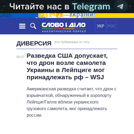
2935
УКР
РОС
НОВОСТИ
ДИВЕРСИЯ
все публикации по тегу
Разведка США допускает,
ОБЕЩАНИЯ
ЛЕНТА
ПОЛИТИКА
00:57
что дрон возле самолета
СОБЫТИЯ
ЭКОНОМИКА
ПОЛИТИКИ
Украины в Лейпциге мог
СТАТЬИ
ОБЩЕСТВО
принадлежать рф – WSJ
ИНФОГРАФИКА
МНЕНИЯ
МИР
ВСЕ ПОЛИТИКИ
Американская разведка считает, что дрон с
ОБЗОРЫ
ПРЕЗИДЕНТ И ОФИС
ВИДЕО
взрывчаткой, обнаруженный в аэропорту
ДАЙДЖЕСТЫ
ВЕРХОВНАЯ РАДА
Лейпциг/Галле вблизи украинского
ПОДДЕРЖАТЬ
грузового самолета, мог принадлежать
КАБИНЕТ МИНИСТРОВ
россии.
ГЛАВЫ ОБЛАДМИНИСТРАЦИЙ
СРАВНЕНИЕ ПОЛИТИКОВ
МЭРЫ