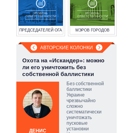
УРОВЕНЬ
УРОВЕНЬ
ОТВЕТСТВЕННОСТИ
ОТВЕТСТВЕННОСТИ
ПРЕДСЕДАТЕЛЕЙ ОГА
МЭРОВ ГОРОДОВ
АВТОРСКИЕ КОЛОНКИ
Охота на «Искандер»: можно
При
ли его уничтожить без
пер
собственной баллистики
опе
Без собственной
огли
баллистики
на
Украине
чрезвычайно
сложно
систематически
уничтожать
пусковые
установки
ДЕНИС
Д