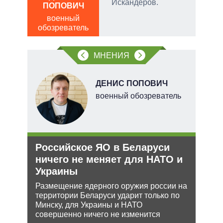
Искандеров.
ПОПОВИЧ
ПО
военный
в
обозреватель
обо
МНЕНИЯ
ДЕНИС ПОПОВИЧ
военный обозреватель
тий
и
Российское ЯО в Беларуси
Укр
уси
ничего не меняет для НАТО и
дец
–
Украины
теп
Размещение ядерного оружия россии на
Деце
территории Беларуси ударит только по
позв
жной
Минску, для Украины и НАТО
кото
а
совершенно ничего не изменится
без 
анк и