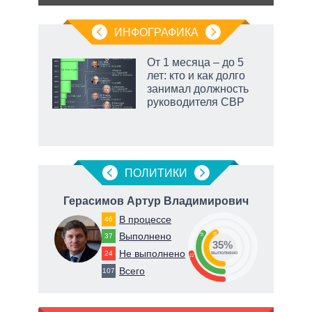
ИНФОГРАФИКА
 как
От 1 месяца – до 5
чипы
лет: кто и как долго
ды и
занимал должность
т на
руководителя СВР
ПОЛИТИКИ
Герасимов Артур Владимирович
В процессе
46
43
Выполнено
35
37
35%
Не выполнено
24
о
выполнено
22
Всего
107