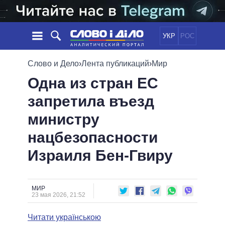
УКР
РОС
НОВОСТИ
Слово и Дело
›
Лента публикаций
›
Мир
Одна из стран ЕС
ОБЕЩАНИЯ
ЛЕНТА
ПОЛИТИКА
запретила въезд
СОБЫТИЯ
ЭКОНОМИКА
ПОЛИТИКИ
министру
СТАТЬИ
ОБЩЕСТВО
ИНФОГРАФИКА
МНЕНИЯ
МИР
ВСЕ ПОЛИТИКИ
нацбезопасности
ОБЗОРЫ
ПРЕЗИДЕНТ И ОФИС
Израиля Бен-Гвиру
ВИДЕО
ДАЙДЖЕСТЫ
ВЕРХОВНАЯ РАДА
ПОДДЕРЖАТЬ
КАБИНЕТ МИНИСТРОВ
ГЛАВЫ ОБЛАДМИНИСТРАЦИЙ
МИР
СРАВНЕНИЕ ПОЛИТИКОВ
23 мая 2026, 21:52
МЭРЫ
Читати українською
ВСЕ ПЕРСОНЫ