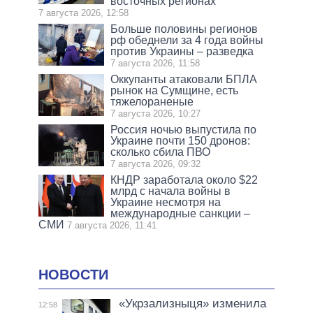
восточных регионах
7 августа 2026, 12:58
Больше половины регионов
рф обеднели за 4 года войны
против Украины – разведка
7 августа 2026, 11:58
Оккупанты атаковали БПЛА
рынок на Сумщине, есть
тяжелораненые
7 августа 2026, 10:27
Россия ночью выпустила по
Украине почти 150 дронов:
сколько сбила ПВО
7 августа 2026, 09:32
КНДР заработала около $22
млрд с начала войны в
Украине несмотря на
международные санкции –
СМИ
7 августа 2026, 11:41
НОВОСТИ
«Укрзализныця» изменила
12:58