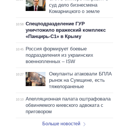
суд дело бизнесмена
Комарницкого о земле
Спецподразделение ГУР
10:58
уничтожило вражеский комплекс
«Панцирь-С1» в Крыму
Россия формирует боевые
10:45
подразделения из украинских
военнопленных – ISW
Оккупанты атаковали БПЛА
10:27
рынок на Сумщине, есть
тяжелораненые
Апелляционная палата оштрафовала
10:10
обвиняемого киевского адвоката с
приговором
Больше новостей