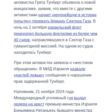
активистка Грета Тунберг объявила о новой
инициативе, заявив, что вместе с другими
активистами
начнет «крупнейшую в истории
попытку» прорвать блокаду Сектора Газа
. В
ночь на 2 октября
израильский флот
перехопил большую флотилию из более чем
40 судов
, направлявшуюся в Сектор Газа с
гуманитарной миссией. На одном из судов
находилась Тунберг.
При этом активистка заявила о «жестоком
обращении». В МИД Израиля
назвали
«наглой ложью»
сообщения о нарушении
прав задержанной Тунберг.
Напомним, 21 ноября 2024 года
Международный уголовный суд
выдал
ордера на арест
премьер-министра Израиля
Биньямина Нетаньяху, бывшего министра