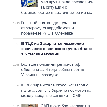
маршруты ряда поездов из-
за ситуации с
безопасностью в восточных регионах
Генштаб подтвердил удар по
12:49
аэродрому «Гвардейское» и
поражение РЛС в Оленевке
В ТЦК на Закарпатье незаконно
12:07
«списали» с воинского учета более
1,5 тысячи мужчин
Больше половины регионов рф
11:58
обеднели за 4 года войны против
Украины – разведка
КНДР заработала около $22 млрд с
11:41
начала войны в Украине несмотря на
международные санкции – СМИ
САП в октябре направит в
11:20