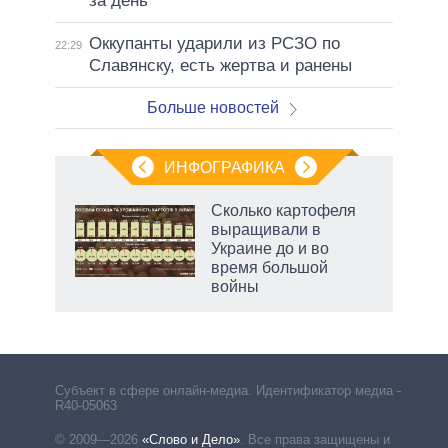
за день
Оккупанты ударили из РСЗО по
22:29
Славянску, есть жертва и ранены
Больше новостей
ИНФОГРАФИКА
 5
Сколько картофеля
го
выращивали в
сть
Украине до и во
ВР
время большой
войны
Субъект в сфере онлайн-медиа. Идентификатор медиа –
R40-05063
© 2009—2026
«Слово и Дело»
.
Все права защищены и