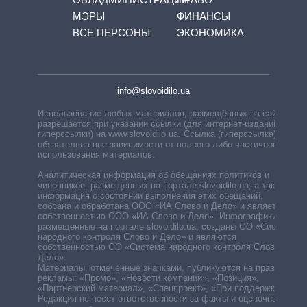
МЭРЫ
ФИНАНСЫ
ВСЕ ПЕРСОНЫ
ЭКОНОМИКА
info@slovoidilo.ua
Использование любых материалов, размещённых на сайте,
разрешается при указании ссылки (для интернет-изданий —
гиперссылки) на www.slovoidilo.ua. Ссылка (гиперссылка)
обязательна вне зависимости от полного либо частичного
использования материалов.
Аналитическая информация об обещаниях политиков и
чиновников, размещенных на портале slovoidilo.ua, а также
информация о состоянии выполнения этих обещаний,
собрана и обработана ООО «ИА Слово и Дело» и является
собственностью ООО «ИА Слово и Дело». Инфографики,
размещенные на портале slovoidilo.ua, созданы ОО «Система
народного контроля Слово и Дело» и являются
собственностью ОО «Система народного контроля Слово и
Дело».
Материалы, отмеченные значками, публикуются на правах
рекламы: «Промо», «Новости компаний», «Позиция»,
«Партнерский материал», «Спецпроект», «При поддержке».
Редакция не несет ответственности за факты и оценочные