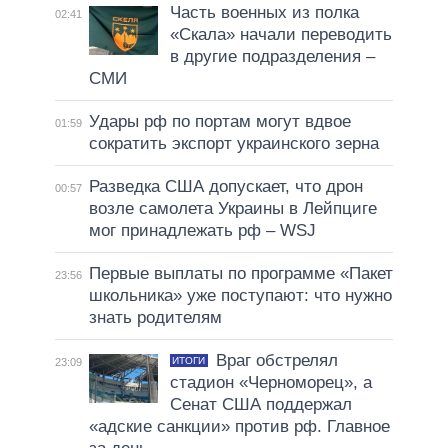
Часть военных из полка
02:41
«Скала» начали переводить
в другие подразделения –
СМИ
Удары рф по портам могут вдвое
01:59
сократить экспорт украинского зерна
Разведка США допускает, что дрон
00:57
возле самолета Украины в Лейпциге
мог принадлежать рф – WSJ
Первые выплаты по программе «Пакет
23:56
школьника» уже поступают: что нужно
знать родителям
Враг обстрелял
ИТОГИ
23:09
стадион «Черноморец», а
Сенат США поддержал
«адские санкции» против рф. Главное