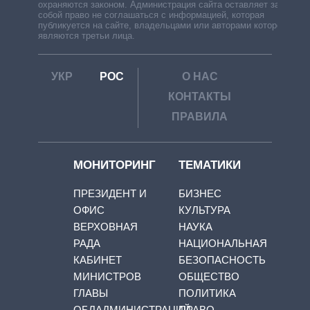
охраняются законом. Администрация сайта оставляет за
собой право не соглашаться с информацией, которая
публикуется на сайте, владельцами или авторами которой
являются третьи лица.
УКР
РОС
О НАС
КОНТАКТЫ
ПРАВИЛА
МОНИТОРИНГ
ТЕМАТИКИ
ПРЕЗИДЕНТ И
БИЗНЕС
ОФИС
КУЛЬТУРА
ВЕРХОВНАЯ
НАУКА
РАДА
НАЦИОНАЛЬНАЯ
КАБИНЕТ
БЕЗОПАСНОСТЬ
МИНИСТРОВ
ОБЩЕСТВО
ГЛАВЫ
ПОЛИТИКА
ОБЛАДМИНИСТРАЦИЙ
ПРАВО