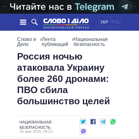
УКР
РОС
НОВОСТИ
Слово и
›
Лента
›
Национальная
Дело
публикаций
безопасность
ОБЕЩАНИЯ
ЛЕНТА
ПОЛИТИКА
Россия ночью
СОБЫТИЯ
ЭКОНОМИКА
атаковала Украину
ПОЛИТИКИ
СТАТЬИ
ОБЩЕСТВО
более 260 дронами:
ИНФОГРАФИКА
МНЕНИЯ
МИР
ВСЕ ПОЛИТИКИ
ПВО сбила
ОБЗОРЫ
ПРЕЗИДЕНТ И ОФИС
ВИДЕО
большинство целей
ДАЙДЖЕСТЫ
ВЕРХОВНАЯ РАДА
ПОДДЕРЖАТЬ
КАБИНЕТ МИНИСТРОВ
ГЛАВЫ ОБЛАДМИНИСТРАЦИЙ
СРАВНЕНИЕ ПОЛИТИКОВ
НАЦИОНАЛЬНАЯ
МЭРЫ
БЕЗОПАСНОСТЬ
25 мая 2026, 09:23
ВСЕ ПЕРСОНЫ