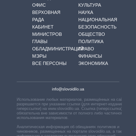
ОФИС
КУЛЬТУРА
ВЕРХОВНАЯ
НАУКА
РАДА
НАЦИОНАЛЬНАЯ
КАБИНЕТ
БЕЗОПАСНОСТЬ
МИНИСТРОВ
ОБЩЕСТВО
ГЛАВЫ
ПОЛИТИКА
ОБЛАДМИНИСТРАЦИЙ
ПРАВО
МЭРЫ
ФИНАНСЫ
ВСЕ ПЕРСОНЫ
ЭКОНОМИКА
info@slovoidilo.ua
Использование любых материалов, размещённых на сайте,
разрешается при указании ссылки (для интернет-изданий —
гиперссылки) на www.slovoidilo.ua. Ссылка (гиперссылка)
обязательна вне зависимости от полного либо частичного
использования материалов.
Аналитическая информация об обещаниях политиков и
чиновников, размещенных на портале slovoidilo.ua, а также
информация о состоянии выполнения этих обещаний,