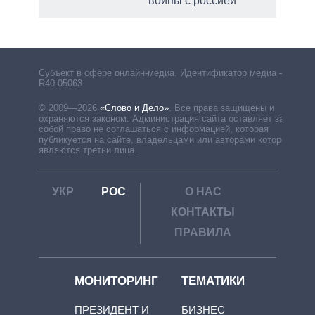
войны с россией
Субъект в сфере онлайн-медиа. Идентификатор медиа –
R40-05063
© 2009—2026
«Слово и Дело»
.
Все права защищены и
охраняются законом. Администрация сайта оставляет за
собой право не соглашаться с информацией, которая
публикуется на сайте, владельцами или авторами которой
являются третьи лица.
УКР
РОС
О НАС
КОНТАКТЫ
ПРАВИЛА
МОНИТОРИНГ
ТЕМАТИКИ
ПРЕЗИДЕНТ И
БИЗНЕС