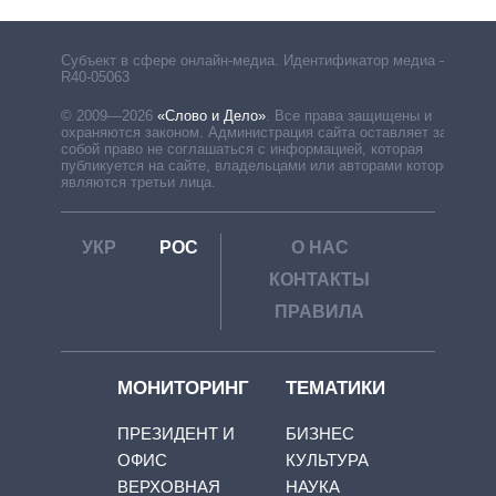
Субъект в сфере онлайн-медиа. Идентификатор медиа –
R40-05063
© 2009—2026
«Слово и Дело»
.
Все права защищены и
охраняются законом. Администрация сайта оставляет за
собой право не соглашаться с информацией, которая
публикуется на сайте, владельцами или авторами которой
являются третьи лица.
УКР
РОС
О НАС
КОНТАКТЫ
ПРАВИЛА
МОНИТОРИНГ
ТЕМАТИКИ
ПРЕЗИДЕНТ И
БИЗНЕС
ОФИС
КУЛЬТУРА
ВЕРХОВНАЯ
НАУКА