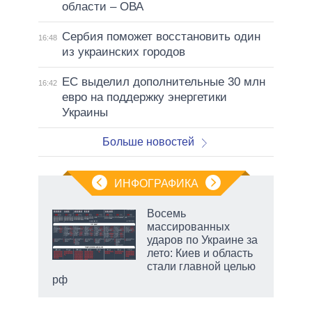
области – ОВА
Сербия поможет восстановить один
16:48
из украинских городов
ЕС выделил дополнительные 30 млн
16:42
евро на поддержку энергетики
Украины
Больше новостей
ИНФОГРАФИКА
 как
Восемь
чипы
массированных
ды и
ударов по Украине за
т на
лето: Киев и область
стали главной целью
рф
маги