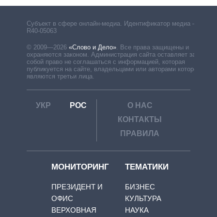
Субъект в сфере онлайн-медиа. Идентификатор медиа –
R40-05063
© 2009—2026
«Слово и Дело»
.
Все права защищены и
охраняются законом. Администрация сайта оставляет за
собой право не соглашаться с информацией, которая
публикуется на сайте, владельцами или авторами которой
являются третьи лица.
УКР
РОС
О НАС
КОНТАКТЫ
ПРАВИЛА
МОНИТОРИНГ
ТЕМАТИКИ
ПРЕЗИДЕНТ И
БИЗНЕС
ОФИС
КУЛЬТУРА
ВЕРХОВНАЯ
НАУКА