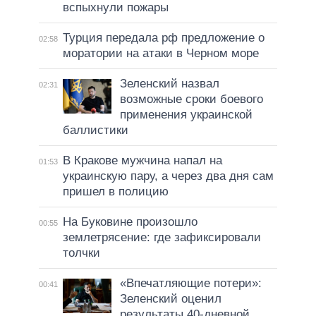
вспыхнули пожары
Турция передала рф предложение о
02:58
моратории на атаки в Черном море
Зеленский назвал
02:31
возможные сроки боевого
применения украинской
баллистики
В Кракове мужчина напал на
01:53
украинскую пару, а через два дня сам
пришел в полицию
На Буковине произошло
00:55
землетрясение: где зафиксировали
толчки
«Впечатляющие потери»:
00:41
Зеленский оценил
результаты 40-дневной