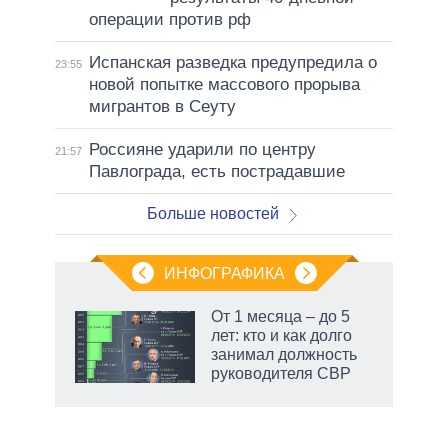
операции против рф
Испанская разведка предупредила о
23:55
новой попытке массового прорыва
мигрантов в Сеуту
Россияне ударили по центру
21:57
Павлограда, есть пострадавшие
Больше новостей
ИНФОГРАФИКА
 как
От 1 месяца – до 5
чипы
лет: кто и как долго
ды и
занимал должность
т на
руководителя СВР
маги