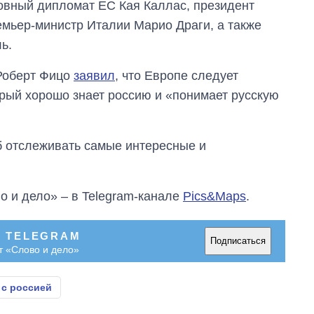
овный дипломат ЕС Кая Каллас, президент
мьер-министр Италии Марио Драги, а также
ь.
Роберт Фицо
заявил
, что Европе следует
орый хорошо знает россию и «понимает русскую
об отслеживать самые интересные и
о и дело» – в Telegram-канале
Pics&Maps
.
В TELEGRAM
Подписаться
т «Слово и дело»
с россией