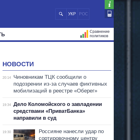
УКР
РОС
Сравнение
ТЬ
политиков
СТРАЦИЙ
МЭРЫ
ВСЕ ПЕРСОНЫ
НОВОСТИ
Чиновникам ТЦК сообщили о
20:14
подозрении из-за случаев фиктивных
мобилизаций в реестре «Оберег»
Дело Коломойского о завладении
19:34
средствами «ПриватБанка»
направили в суд
Россияне нанесли удар по
19:30
сортировочному центру