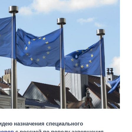
идею назначения специального
воров
с россией по поводу завершения