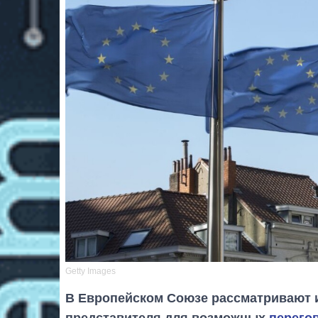
Getty Images
В Европейском Союзе рассматривают 
представителя для возможных
перего