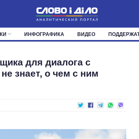
КИ
ИНФОГРАФИКА
ВИДЕО
ПОДДЕРЖА
ИС
ЛЕНТА
ВЕРХОВНАЯ РАДА
СОБЫТИЯ
СТАТЬИ
КАБИНЕТ МИНИСТРОВ
МНЕНИЯ
ОБЗОРЫ
ГЛАВЫ ОБЛАДМИНИ
ДАЙДЖЕСТЫ
щика для диалога с
ПОЛИТИКА
ДЕПУТАТЫ
ЭКОНОМИКА
КОМИТЕТЫ
ФРАКЦИИ
ОБЩЕСТВО
ОКРУГА
МИР
не знает, о чем с ним