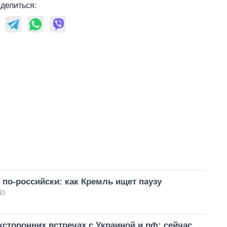
делиться:
по-российски: как Кремль ищет паузу
40
хсторонних встречах с Украиной и рф: сейчас