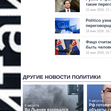
такие перег
22 мая 2026, 17:
Politico уз
переговорщи
18 мая 2026, 16:
Фицо считае
быть челов
16 мая 2026, 01:
ДРУГИЕ НОВОСТИ ПОЛИТИКИ
6 августа
Рф готовит
6 августа
Во Львове взорвался
объекты с