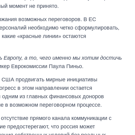
войны с россией
ый момент не принято.
ержания возможных переговоров. В ЕС
персоналий необходимо четко сформулировать,
и какие «красные линии» остаются
 Европу, а то, чего именно мы хотим достичь
пикер Еврокомиссии Паула Пиньо.
к США продвигать мирные инициативы
огресс в этом направлении остается
я одним из главных финансовых доноров
ие в возможном переговорном процессе.
о отсутствие прямого канала коммуникации с
ие предостерегают, что россия может
жения собственных условий без реальных