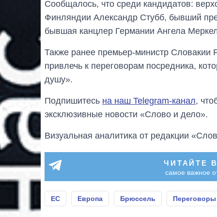
Сообщалось, что среди кандидатов: верх
Финляндии Александр Стубб, бывший пре
бывшая канцлер Германии Ангела Меркел
Также ранее премьер-министр Словакии 
привлечь к переговорам посредника, кот
душу».
Подпишитесь
на наш Telegram-канал
, чт
эксклюзивные новости «Слово и дело».
Визуальная аналитика от редакции «Слов
ЧИТАЙТЕ 
самое важное о
ЕС
Европа
Брюссель
Переговоры 