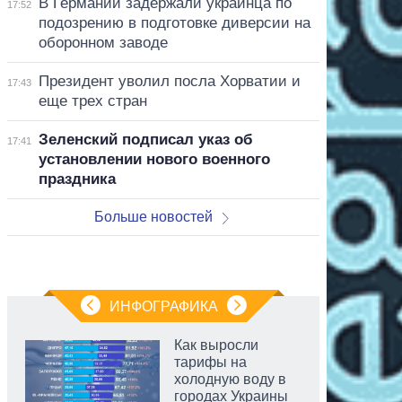
В Германии задержали украинца по
17:52
подозрению в подготовке диверсии на
оборонном заводе
Президент уволил посла Хорватии и
17:43
еще трех стран
Зеленский подписал указ об
17:41
установлении нового военного
праздника
Больше новостей
ИНФОГРАФИКА
Как выросли
тарифы на
холодную воду в
городах Украины