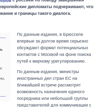
 европейские дипломаты подчеркивают, что
жание и границы такого диалога.
По данным издания, в Брюсселе
впервые за долгое время серьезно
обсуждают формат потенциальных
ль
контактов с Москвой на фоне поиска
путей к мирному урегулированию.
я:
По данным издания, министры
иностранных дел стран ЕС на
ны,
ближайшей встрече рассмотрят
возможность назначения единого
Как изменился
бюджет
посредника или небольшой группы
Министерства
представителей для коммуникации с
обороны за 13 лет