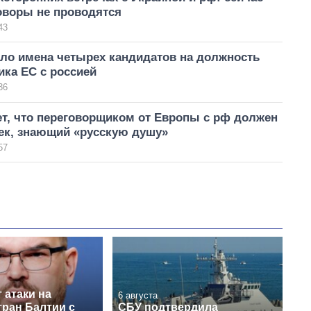
оворы не проводятся
43
нало имена четырех кандидатов на должность
ка ЕС с россией
36
т, что переговорщиком от Европы с рф должен
ек, знающий «русскую душу»
57
 атаки на
6 августа
тран Балтии с
СБУ подтвердила