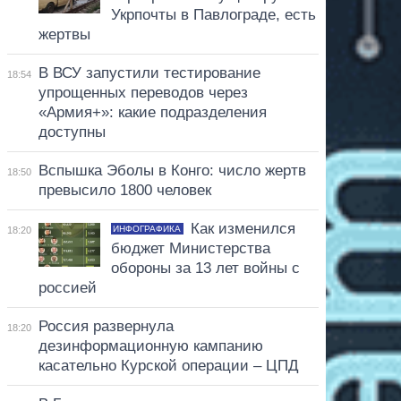
Укрпочты в Павлограде, есть
жертвы
В ВСУ запустили тестирование
18:54
упрощенных переводов через
«Армия+»: какие подразделения
доступны
Вспышка Эболы в Конго: число жертв
18:50
превысило 1800 человек
Как изменился
ИНФОГРАФИКА
18:20
бюджет Министерства
обороны за 13 лет войны с
россией
Россия развернула
18:20
дезинформационную кампанию
касательно Курской операции – ЦПД