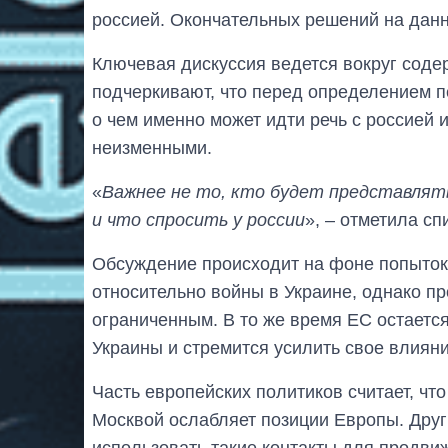
россией. Окончательных решений на данн
Ключевая дискуссия ведется вокруг сод
подчеркивают, что перед определением 
о чем именно может идти речь с россией 
неизменными.
«
Важнее не то, кто будет представлять
и что спросить у россии
», – отметила с
Обсуждение происходит на фоне попыто
относительно войны в Украине, однако пр
ограниченным. В то же время ЕС остаетс
Украины и стремится усилить свое влиян
Часть европейских политиков считает, чт
Москвой ослабляет позиции Европы. Друг
использовать такие контакты для продви