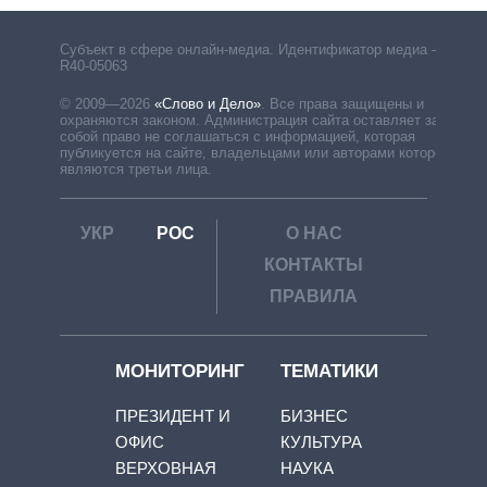
Субъект в сфере онлайн-медиа. Идентификатор медиа –
R40-05063
© 2009—2026
«Слово и Дело»
.
Все права защищены и
охраняются законом. Администрация сайта оставляет за
собой право не соглашаться с информацией, которая
публикуется на сайте, владельцами или авторами которой
являются третьи лица.
УКР
РОС
О НАС
КОНТАКТЫ
ПРАВИЛА
МОНИТОРИНГ
ТЕМАТИКИ
ПРЕЗИДЕНТ И
БИЗНЕС
ОФИС
КУЛЬТУРА
ВЕРХОВНАЯ
НАУКА