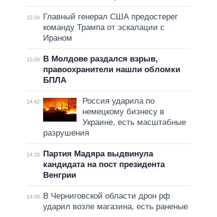
Главный генерал США предостерег
15:34
команду Трампа от эскалации с
Ираном
В Молдове раздался взрыв,
15:09
правоохранители нашли обломки
БПЛА
Россия ударила по
14:42
немецкому бизнесу в
Украине, есть масштабные
разрушения
Партия Мадяра выдвинула
14:33
кандидата на пост президента
Венгрии
В Черниговской области дрон рф
14:09
ударил возле магазина, есть раненые