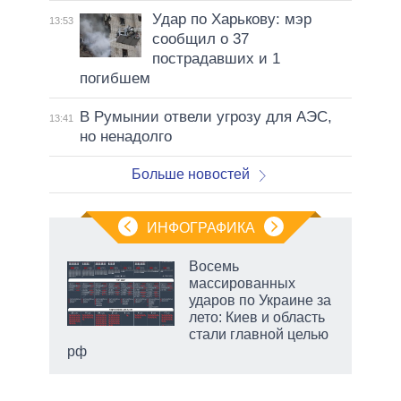
Удар по Харькову: мэр
13:53
сообщил о 37
пострадавших и 1
погибшем
В Румынии отвели угрозу для АЭС,
13:41
но ненадолго
Больше новостей
ИНФОГРАФИКА
еля
Восемь
массированных
ударов по Украине за
лето: Киев и область
стали главной целью
рф