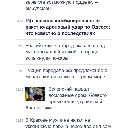
выявила возможную подделку –
омбудсмен
Рф нанесла комбинированный
04:41
ракетно-дроновый удар по Одессе:
что известно о последствиях
Российский Белгород оказался под
03:56
массированной атакой, в городе
вспыхнули пожары
Турция передала рф предложение о
02:58
моратории на атаки в Черном море
Зеленский назвал
02:31
возможные сроки боевого
применения украинской
баллистики
В Кракове мужчина напал на
01:53
украинскую пару, а через два дня сам