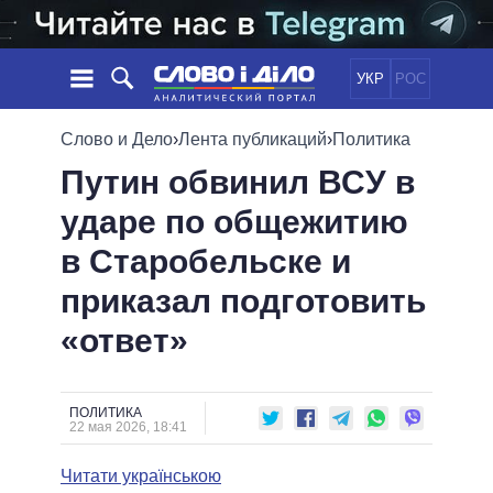
УКР
РОС
НОВОСТИ
Слово и Дело
›
Лента публикаций
›
Политика
Путин обвинил ВСУ в
ОБЕЩАНИЯ
ЛЕНТА
ПОЛИТИКА
ударе по общежитию
СОБЫТИЯ
ЭКОНОМИКА
ПОЛИТИКИ
в Старобельске и
СТАТЬИ
ОБЩЕСТВО
ИНФОГРАФИКА
МНЕНИЯ
МИР
ВСЕ ПОЛИТИКИ
приказал подготовить
ОБЗОРЫ
ПРЕЗИДЕНТ И ОФИС
«ответ»
ВИДЕО
ДАЙДЖЕСТЫ
ВЕРХОВНАЯ РАДА
ПОДДЕРЖАТЬ
КАБИНЕТ МИНИСТРОВ
ГЛАВЫ ОБЛАДМИНИСТРАЦИЙ
ПОЛИТИКА
СРАВНЕНИЕ ПОЛИТИКОВ
22 мая 2026, 18:41
МЭРЫ
Читати українською
ВСЕ ПЕРСОНЫ