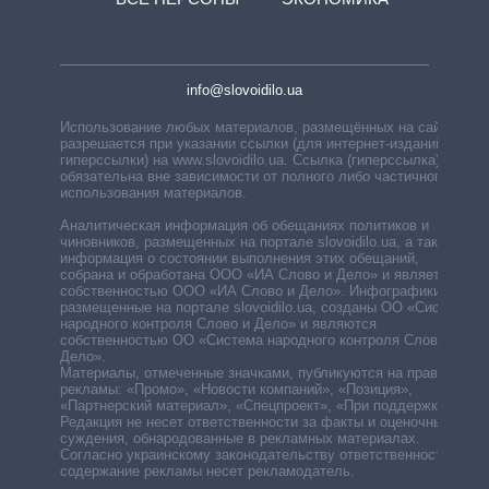
info@slovoidilo.ua
Использование любых материалов, размещённых на сайте,
разрешается при указании ссылки (для интернет-изданий —
гиперссылки) на www.slovoidilo.ua. Ссылка (гиперссылка)
обязательна вне зависимости от полного либо частичного
использования материалов.
Аналитическая информация об обещаниях политиков и
чиновников, размещенных на портале slovoidilo.ua, а также
информация о состоянии выполнения этих обещаний,
собрана и обработана ООО «ИА Слово и Дело» и является
собственностью ООО «ИА Слово и Дело». Инфографики,
размещенные на портале slovoidilo.ua, созданы ОО «Система
народного контроля Слово и Дело» и являются
собственностью ОО «Система народного контроля Слово и
Дело».
Материалы, отмеченные значками, публикуются на правах
рекламы: «Промо», «Новости компаний», «Позиция»,
«Партнерский материал», «Спецпроект», «При поддержке».
Редакция не несет ответственности за факты и оценочные
суждения, обнародованные в рекламных материалах.
Согласно украинскому законодательству ответственность за
содержание рекламы несет рекламодатель.