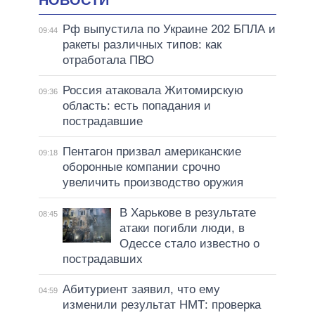
НОВОСТИ
Рф выпустила по Украине 202 БПЛА и
09:44
ракеты различных типов: как
отработала ПВО
Россия атаковала Житомирскую
09:36
область: есть попадания и
пострадавшие
Пентагон призвал американские
09:18
оборонные компании срочно
увеличить производство оружия
В Харькове в результате
08:45
атаки погибли люди, в
Одессе стало известно о
пострадавших
Абитуриент заявил, что ему
04:59
изменили результат НМТ: проверка