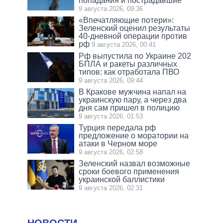
попадания и пострадавшие
9 августа 2026, 09:36
«Впечатляющие потери»:
Зеленский оценил результаты
40-дневной операции против
рф
9 августа 2026, 00:41
Рф выпустила по Украине 202
БПЛА и ракеты различных
типов: как отработала ПВО
9 августа 2026, 09:44
В Кракове мужчина напал на
украинскую пару, а через два
дня сам пришел в полицию
9 августа 2026, 01:53
Турция передала рф
предложение о моратории на
атаки в Черном море
9 августа 2026, 02:58
Зеленский назвал возможные
сроки боевого применения
украинской баллистики
9 августа 2026, 02:31