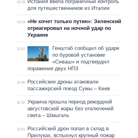
Испания ввела пограничный контроль
12:26
для путешественников из Италии
«Не хочет только путин»: Зеленский
12:10
отреагировал на ночной удар по
Украине
Генштаб сообщил об ударе
11:51
по буровой установке
«Сиваш» и подтвердил
поражение двух НПЗ
Российские дроны атаковали
11:36
пассажирский поезд Сумы – Киев
Украина прошла период рекордной
11:32
августовской жары без отключений
света – Шмыгаль
Российский дрон попал в склад в
11:01
Прилуках, вспыхнул крупный пожар