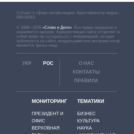
Субъект в сфере онлайн-медиа. Идентификатор медиа –
R40-05063
© 2009—2026
«Слово и Дело»
.
Все права защищены и
охраняются законом. Администрация сайта оставляет за
собой право не соглашаться с информацией, которая
публикуется на сайте, владельцами или авторами которой
являются третьи лица.
УКР
РОС
О НАС
КОНТАКТЫ
ПРАВИЛА
МОНИТОРИНГ
ТЕМАТИКИ
ПРЕЗИДЕНТ И
БИЗНЕС
ОФИС
КУЛЬТУРА
ВЕРХОВНАЯ
НАУКА