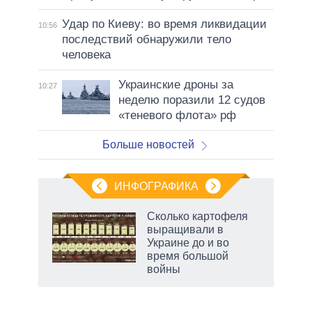
Удар по Киеву: во время ликвидации
10:56
последствий обнаружили тело
человека
Украинские дроны за
10:27
неделю поразили 12 судов
«теневого флота» рф
Больше новостей
ИНФОГРАФИКА
 как
Сколько картофеля
чипы
выращивали в
ды и
Украине до и во
т на
время большой
войны
маги