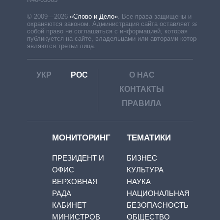
© 2009—2026
«Слово и Дело»
.
Все права защищены и
охраняются законом. Администрация сайта оставляет за
собой право не соглашаться с информацией, которая
публикуется на сайте, владельцами или авторами которой
являются третьи лица.
УКР
РОС
О НАС
КОНТАКТЫ
ПРАВИЛА
МОНИТОРИНГ
ТЕМАТИКИ
ПРЕЗИДЕНТ И
БИЗНЕС
ОФИС
КУЛЬТУРА
ВЕРХОВНАЯ
НАУКА
РАДА
НАЦИОНАЛЬНАЯ
КАБИНЕТ
БЕЗОПАСНОСТЬ
МИНИСТРОВ
ОБЩЕСТВО