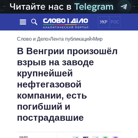
УКР
РОС
НОВОСТИ
Слово и Дело
›
Лента публикаций
›
Мир
В Венгрии произошёл
ОБЕЩАНИЯ
ЛЕНТА
ПОЛИТИКА
взрыв на заводе
СОБЫТИЯ
ЭКОНОМИКА
ПОЛИТИКИ
крупнейшей
СТАТЬИ
ОБЩЕСТВО
ИНФОГРАФИКА
МНЕНИЯ
МИР
ВСЕ ПОЛИТИКИ
нефтегазовой
ОБЗОРЫ
ПРЕЗИДЕНТ И ОФИС
компании, есть
ВИДЕО
ДАЙДЖЕСТЫ
ВЕРХОВНАЯ РАДА
погибший и
ПОДДЕРЖАТЬ
КАБИНЕТ МИНИСТРОВ
пострадавшие
ГЛАВЫ ОБЛАДМИНИСТРАЦИЙ
СРАВНЕНИЕ ПОЛИТИКОВ
МЭРЫ
ВСЕ ПЕРСОНЫ
МИР