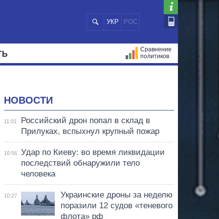
УКР
РОС
Сравнение
ТЬ
политиков
СТРАЦИЙ
МЭРЫ
ВСЕ ПЕРСОНЫ
НОВОСТИ
Российский дрон попал в склад в
11:01
Прилуках, вспыхнул крупный пожар
Удар по Киеву: во время ликвидации
10:56
последствий обнаружили тело
человека
Украинские дроны за неделю
10:27
поразили 12 судов «теневого
флота» рф