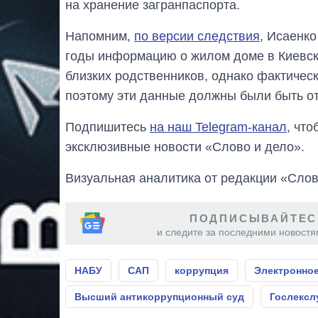
на хранение загранпаспорта.
Напомним,
по версии следствия
, Исаенк
годы информацию о жилом доме в Киевск
близких родственников, однако фактическ
поэтому эти данные должны были быть о
Подпишитесь
на наш Telegram-канал
, чт
эксклюзивные новости «Слово и дело».
Визуальная аналитика от редакции «Слов
ПОДПИСЫВАЙТЕС
и следите за последними новостя
НАБУ
САП
коррупция
Электронно
Высший антикоррупционный суд
Гослексл