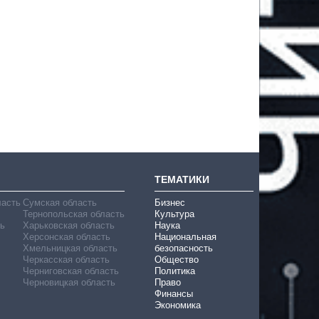
ТЕМАТИКИ
ласть
Сумская область
Бизнес
Тернопольская область
Культура
ь
Харьковская область
Наука
Херсонская область
Национальная
Хмельницкая область
безопасность
Черкасская область
Общество
Черниговская область
Политика
Черновицкая область
Право
Финансы
Экономика