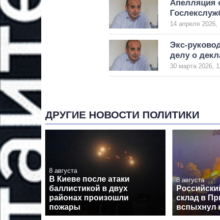
Апелляция о
Гослекслу
14 апреля 2026, 
Экс-руково
делу о декл
30 марта 2026, 1
ДРУГИЕ НОВОСТИ ПОЛИТИКИ
8 августа
В Киеве после атаки
8 августа
баллистикой в двух
Российски
районах произошли
склад в Пр
пожары
вспыхнул 