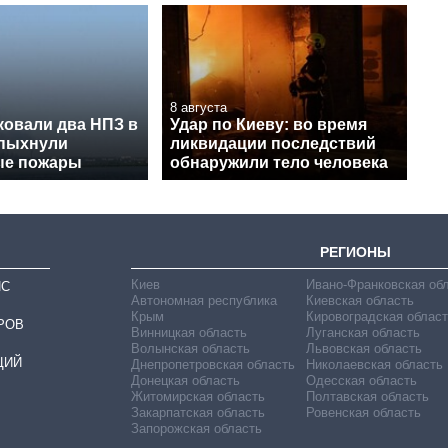
8 августа
ковали два НПЗ в
Удар по Киеву: во время
спыхнули
ликвидации последствий
ые пожары
обнаружили тело человека
РЕГИОНЫ
Киев
Ивано-Франковская об
ИС
Автономная республика
Киевская область
Крым
Кировоградская област
РОВ
Винницкая область
Луганская область
Волынская область
Львовская область
ЦИЙ
Днепропетровская область
Николаевская область
Донецкая область
Одесская область
Житомирская область
Полтавская область
Закарпатская область
Ровенская область
Запорожская область