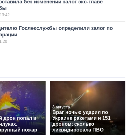
ставила без изменений залог экс-главе
жбы
13:42
дителю Гослекслужбы определили залог по
арации
1:20
8 августа
Враг ночью ударил по
й дрон попал в
Украине ракетами и 151
илуках,
дроном: сколько
крупный пожар
ликвидировала ПВО