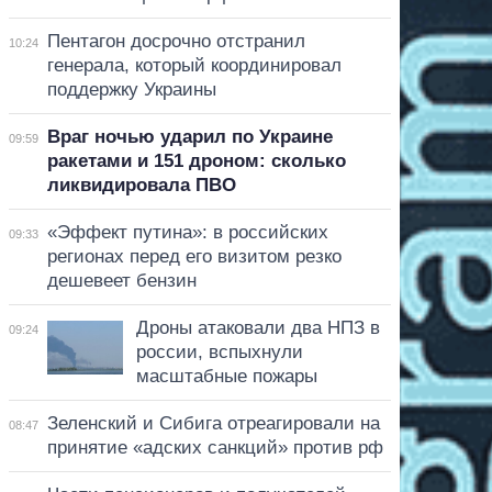
Пентагон досрочно отстранил
10:24
генерала, который координировал
поддержку Украины
Враг ночью ударил по Украине
09:59
ракетами и 151 дроном: сколько
ликвидировала ПВО
«Эффект путина»: в российских
09:33
регионах перед его визитом резко
дешевеет бензин
Дроны атаковали два НПЗ в
09:24
россии, вспыхнули
масштабные пожары
Зеленский и Сибига отреагировали на
08:47
принятие «адских санкций» против рф