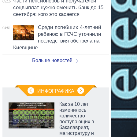
Части пенсионеров и получателей
05:15
соцвыплат нужно сменить банк до 15
сентября: кого это касается
Среди погибших 4-летний
04:51
ребенок: в ГСЧС уточнили
последствия обстрела на
Киевщине
Больше новостей
ИНФОГРАФИКА
Как за 10 лет
изменилось
количество
поступающих в
бакалавриат,
магистратуру и