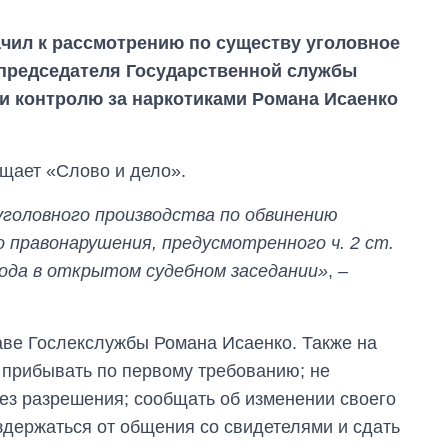
чил к рассмотрению по существу уголовное
председателя Государственной службы
и контролю за наркотиками Романа Исаенко
щает «Слово и дело».
уголовного производства по обвинению
го правонарушения, предусмотренного ч. 2 ст.
 года в открытом судебном заседании»
, –
Дефицит памяти:
аве Гослекслужбы Романа Исаенко. Также на
как вырос спрос
 прибывать по первому требованию; не
на чипы за
последние годы и
без разрешения; сообщать об изменении своего
что прогнозируют
здержаться от общения со свидетелями и сдать
на 2027-й