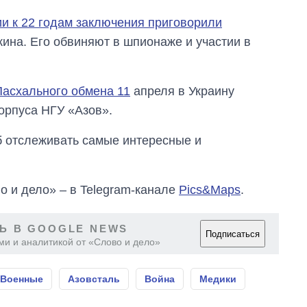
ии к 22 годам заключения приговорили
ина. Его обвиняют в шпионаже и участии в
Пасхального обмена 11
апреля в Украину
орпуса НГУ «Азов».
об отслеживать самые интересные и
о и дело» – в Telegram-канале
Pics&Maps
.
Ь В GOOGLE NEWS
Подписаться
ми и аналитикой от «Слово и дело»
Военные
Азовсталь
Война
Медики