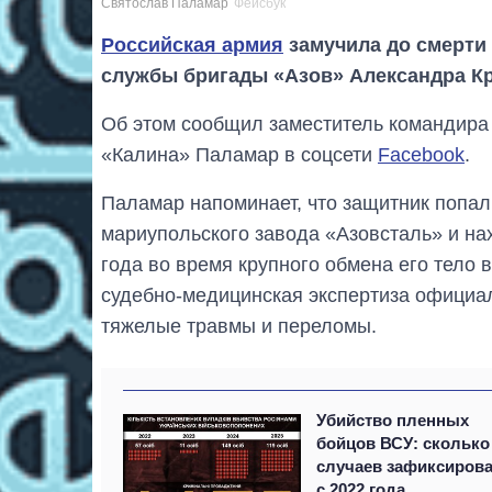
Святослав Паламар
Фейсбук
Российская армия
замучила до смерти
службы бригады «Азов» Александра Кр
Об этом сообщил заместитель командира 
«Калина» Паламар в соцсети
Facebook
.
Паламар напоминает, что защитник попал 
мариупольского завода «Азовсталь» и на
года во время крупного обмена его тело 
судебно-медицинская экспертиза официал
тяжелые травмы и переломы.
Убийство пленных
бойцов ВСУ: сколько
случаев зафиксиров
с 2022 года