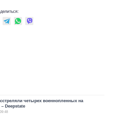
делиться:
асстреляли четырех военнопленных на
– Deepstate
09:48