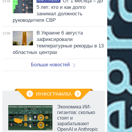
От 1 месяца – до
ИНФОГРАФИКА
14:44
5 лет: кто и как долго
занимал должность
руководителя СВР
В Украине 6 августа
13:58
зафиксировали
температурные рекорды в 13
областных центрах
Больше новостей
ИНФОГРАФИКА
Экономика ИИ-
гигантов: сколько
стоят и
зарабатывают
OpenAI и Anthropic