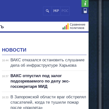
УКР
РОС
Сравнение
ТЬ
политиков
СТРАЦИЙ
МЭРЫ
ВСЕ ПЕРСОНЫ
НОВОСТИ
ВАКС отказался остановить слушание
16:44
дела об инфраструктуре Харькова
ВАКС отпустил под залог
16:37
подозреваемого по делу экс-
госсекретаря МИД
В Запорожской области враг обстрелял
16:33
спасателей, когда те тушили пожар
после «прилета»