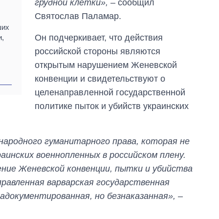
грудной клетки»,
– сообщил
главной целью рф
Святослав Паламар.
ших
Он подчеркивает, что действия
и,
российской стороны являются
открытым нарушением Женевской
конвенции и свидетельствуют о
целенаправленной государственной
политике пыток и убийств украинских
народного гуманитарного права, которая не
аинских военнопленных в российском плену.
ие Женевской конвенции, пытки и убийства
правленная варварская государственная
адокументированная, но безнаказанная»,
–