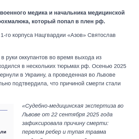
 военного медика и начальника медицинской
охмалюка, который попал в плен рф.
1-го корпуса Нацгвардии «Азов» Святослав
в руки оккупантов во время выхода из
ходился в нескольких тюрьмах рф. Осенью 2025
вернули в Украину, а проведенная во Львове
ьно подтвердила, что причиной смерти стали
«Судебно-медицинская экспертиза во
Восемь
Львове от 22 сентября 2025 года
массированных
зафиксировала причину смерти:
ударов по Украине
за лето: Киев и
перелом ребер и тупая травма
али
область стали