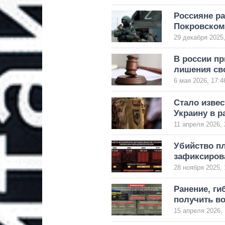
Россияне р
Покровском
29 декабря 2025,
В россии пр
лишения с
6 мая 2026, 17:4
Стало извес
Украину в 
11 апреля 2026, 
Убийство п
зафиксирова
28 ноября 2025, 
Ранение, ги
получить во
15 апреля 2026, 