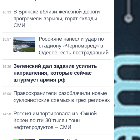
В Брянске вблизи железной дороги
16:33
прогремели взрывы, горят склады –
СМИ
Россияне нанесли удар по
15:57
стадиону «Черноморец» в
Одессе, есть пострадавший
Зеленский дал задание усилить
15:36
направления, которые сейчас
штурмует армия рф
Правоохранители разоблачили новые
15:00
«уклонистские схемы» в трех регионах
Россия импортировала из Южной
14:58
Кореи почти 30 тысяч тонн
нефтепродуктов – СМИ