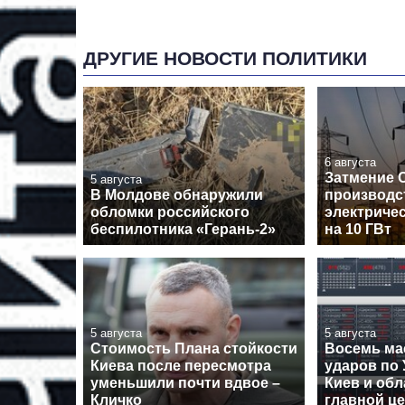
ДРУГИЕ НОВОСТИ ПОЛИТИКИ
6 августа
Затмение 
5 августа
В Молдове обнаружили
производс
обломки российского
электричес
беспилотника «Герань-2»
на 10 ГВт
5 августа
5 августа
Стоимость Плана стойкости
Восемь ма
Киева после пересмотра
ударов по 
уменьшили почти вдвое –
Киев и обл
Кличко
главной ц