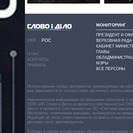
МОНИТОРИНГ
ПРЕЗИДЕНТ И ОФ
УКР
РОС
ВЕРХОВНАЯ РАДА
КАБИНЕТ МИНИСТ
ГЛАВЫ
О НАС
ОБЛАДМИНИСТРА
КОНТАКТЫ
МЭРЫ
ПРАВИЛА
ВСЕ ПЕРСОНЫ
Использование любых материалов, размещённых на сайте,
вне зависимости от полного либо частичного использова
Аналитическая информация об обещаниях политиков и чин
ООО «ИА Слово и Дело» и является собственностью ООО 
Дело» и являются собственностью ОО «Система народног
Материалы, отмеченные значками, публикуются на права
Редакция не несет ответственности за факты и оценочны
рекламы несет рекламодатель.
Субъект в сфере онлайн-медиа. Идентификатор медиа – 