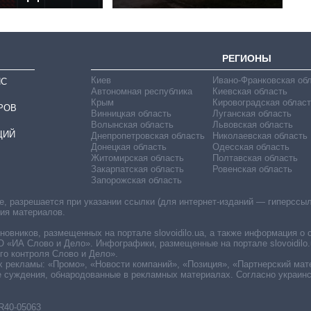
РЕГИОНЫ
Киев
Ивано-Франковская об
ИС
Автономная республика
Киевская область
Крым
Кировоградская област
РОВ
Винницкая область
Луганская область
Волынская область
Львовская область
ЦИЙ
Днепропетровская область
Николаевская область
Донецкая область
Одесская область
Житомирская область
Полтавская область
Закарпатская область
Ровенская область
Запорожская область
 разрешается при указании ссылки (для интернет-изданий — гиперссылки
ния материалов.
овников, размещенных на портале slovoidilo.ua, а также информация о 
«ИА Слово и Дело». Инфографики, размещенные на портале slovoidilo.
о контроля Слово и Дело».
х рекламы: «Промо», «Новости компаний», «Позиция», «Партнерский мат
е суждения, обнародованные в рекламных материалах. Согласно украин
R40-05063