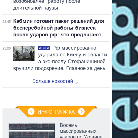
возобновляет работу после
длительной паузы
Кабмин готовит пакет решений для
23:45
бесперебойной работы бизнеса
после ударов рф: что предлагают
Рф массированно
ИТОГИ
23:00
ударила по Киеву и области,
а экс-послу Стефанишиной
вручили подозрение. Главное за день
Больше новостей
ИНФОГРАФИКА
Восемь
массированных
ударов по Украине