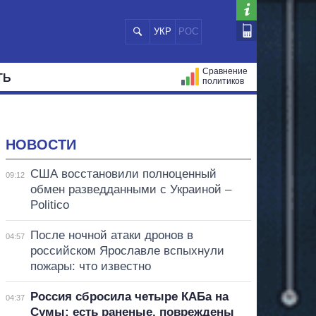
УКР
РОС
Сравнение
ТЬ
политиков
СТРАЦИЙ
МЭРЫ
ВСЕ ПЕРСОНЫ
НОВОСТИ
США восстановили полноценный
09:12
обмен разведданными с Украиной –
Politico
После ночной атаки дронов в
04:57
российском Ярославле вспыхнули
пожары: что известно
Россия сбросила четыре КАБа на
04:37
Сумы: есть раненые, повреждены