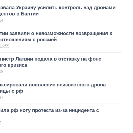
звала Украину усилить контроль над дронами
ентов в Балтии
04
тии заявили о невозможности возвращения к
отношениям с россией
16:55
истр Латвии подала в отставку на фоне
го кризиса
08
иксировали появление неизвестного дрона
ницы с рф
27
ила рф ноту протеста из-за инцидента с
5