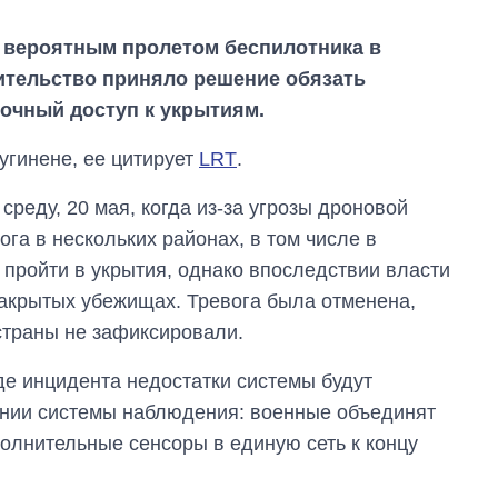
 вероятным пролетом беспилотника в
ительство приняло решение обязать
очный доступ к укрытиям.
угинене, ее цитирует
LRT
.
среду, 20 мая, когда из-за угрозы дроновой
га в нескольких районах, в том числе в
пройти в укрытия, однако впоследствии власти
акрытых убежищах. Тревога была отменена,
страны не зафиксировали.
де инцидента недостатки системы будут
ении системы наблюдения: военные объединят
олнительные сенсоры в единую сеть к концу
Экспорт оружия:
сколько ракет,
самолетов и