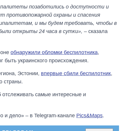
танков продала
ипалитеты позаботились о доступности и
Украина за годы
т противопожарной охраны и спасения
независимости
ипалитетам, и мы будем требовать, чтобы в
ыли открыты 24 часа в сутки»,
– сказала
йоне
обнаружили обломки беспилотника
,
г быть украинского происхождения.
егиона, Эстонии,
впервые сбили беспилотник
,
о страны.
об отслеживать самые интересные и
о и дело» – в Telegram-канале
Pics&Maps
.