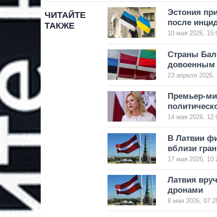
Эстония при
ЧИТАЙТЕ
после инцид
ТАКЖЕ
10 мая 2026, 15:
Страны Бал
довоенным 
23 апреля 2026, 
Премьер-мин
политическо
14 мая 2026, 12:
В Латвии ф
вблизи гра
17 мая 2026, 10:
Латвия вруч
дронами
8 мая 2026, 07:2