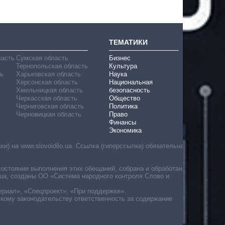
ТЕМАТИКИ
ласть
Сумская область
Бизнес
Тернопольская область
Культура
ь
Харьковская область
Наука
Херсонская область
Национальная
Хмельницкая область
безопасность
Черкасская область
Общество
Черниговская область
Политика
Черновицкая область
Право
Финансы
Экономика
) на www.slovoidilo.ua. Ссылка (гиперссылка) обязательна
состоянии выполнения этих обещаний, собрана и обработана
ua, созданы ОО «Система народного контроля Слово и
ериал», «Спецпроект», «При поддержке».
скому законодательству ответственность за содержание