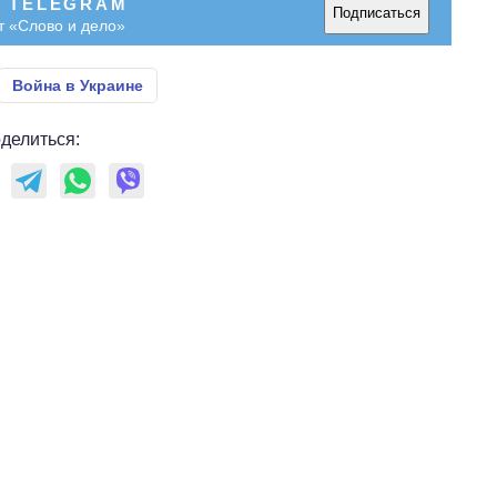
В TELEGRAM
Подписаться
т «Слово и дело»
Война в Украине
делиться: