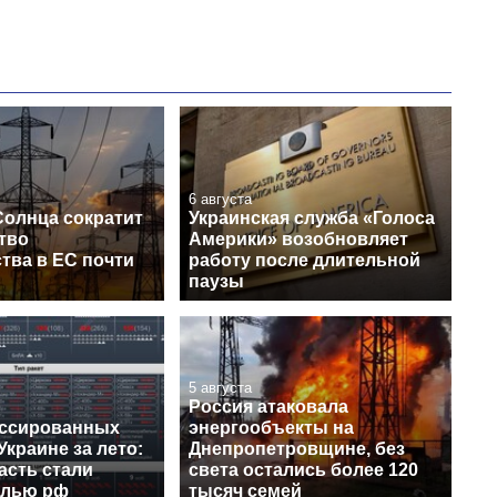
6 августа
Солнца сократит
Украинская служба «Голоса
тво
Америки» возобновляет
тва в ЕС почти
работу после длительной
паузы
5 августа
Россия атаковала
ссированных
энергообъекты на
Украине за лето:
Днепропетровщине, без
асть стали
света остались более 120
елью рф
тысяч семей