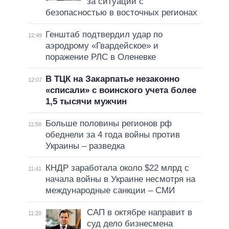
за ситуации с
безопасностью в восточных регионах
Генштаб подтвердил удар по
12:49
аэродрому «Гвардейское» и
поражение РЛС в Оленевке
В ТЦК на Закарпатье незаконно
12:07
«списали» с воинского учета более
1,5 тысячи мужчин
Больше половины регионов рф
11:58
обеднели за 4 года войны против
Украины – разведка
КНДР заработала около $22 млрд с
11:41
начала войны в Украине несмотря на
международные санкции – СМИ
САП в октябре направит в
11:20
суд дело бизнесмена