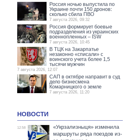
Россия ночью выпустила по
Украине почти 150 дронов:
сколько сбила ПВО
7 августа 2026, 09:32
Россия формирует боевые
подразделения из украинских
военнопленных – ISW
7 августа 2026, 10:45
В ТЦК на Закарпатье
незаконно «списали» с
воинского учета более 1,5
тысячи мужчин
7 августа 2026, 12:07
САП в октябре направит в суд
дело бизнесмена
Комарницкого о земле
7 августа 2026, 11:20
НОВОСТИ
«Укрзализныця» изменила
12:58
маршруты ряда поездов из-