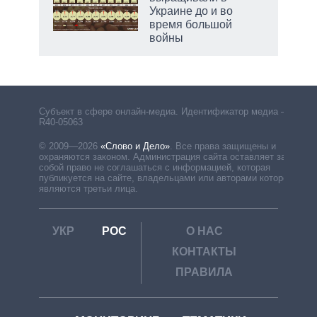
Украине до и во
время большой
войны
Субъект в сфере онлайн-медиа. Идентификатор медиа –
R40-05063
© 2009—2026
«Слово и Дело»
.
Все права защищены и
охраняются законом. Администрация сайта оставляет за
собой право не соглашаться с информацией, которая
публикуется на сайте, владельцами или авторами которой
являются третьи лица.
УКР
РОС
О НАС
КОНТАКТЫ
ПРАВИЛА