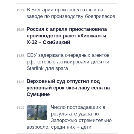
В Болгарии произошел взрыв на
15:24
заводе по производству боеприпасов
Россия с апреля приостановила
15:05
производство ракет «Кинжал» и
Х-32 – Скибицкий
СБУ задержала очередных агентов
14:58
рф, которые активировали десятки
Starlink для врага
Верховный суд отпустил под
14:41
условный срок экс-главу села на
Сумщине
Число пострадавших в
14:27
результате удара по
Запорожью стремительно
возросло, среди них – дети