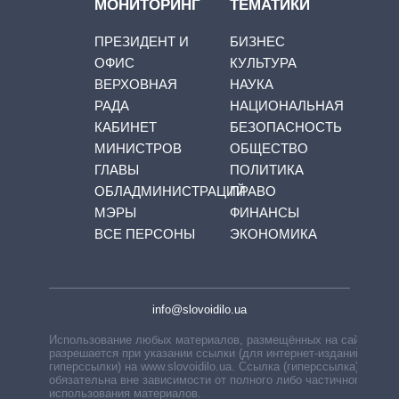
МОНИТОРИНГ
ТЕМАТИКИ
ПРЕЗИДЕНТ И
БИЗНЕС
ОФИС
КУЛЬТУРА
ВЕРХОВНАЯ
НАУКА
РАДА
НАЦИОНАЛЬНАЯ
КАБИНЕТ
БЕЗОПАСНОСТЬ
МИНИСТРОВ
ОБЩЕСТВО
ГЛАВЫ
ПОЛИТИКА
ОБЛАДМИНИСТРАЦИЙ
ПРАВО
МЭРЫ
ФИНАНСЫ
ВСЕ ПЕРСОНЫ
ЭКОНОМИКА
info@slovoidilo.ua
Использование любых материалов, размещённых на сайте,
разрешается при указании ссылки (для интернет-изданий —
гиперссылки) на www.slovoidilo.ua. Ссылка (гиперссылка)
обязательна вне зависимости от полного либо частичного
использования материалов.