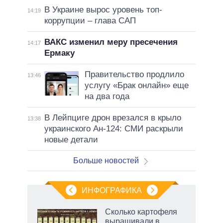
В Украине вырос уровень топ-
14:19
коррупции – глава САП
ВАКС изменил меру пресечения
14:17
Ермаку
Правительство продлило
13:46
услугу «Брак онлайн» еще
на два года
В Лейпциге дрон врезался в крыло
13:38
украинского Ан-124: СМИ раскрыли
новые детали
Больше новостей
ИНФОГРАФИКА
Сколько картофеля
выращивали в