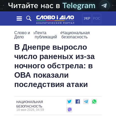
УКР
РОС
НОВОСТИ
Слово и
›
Лента
›
Национальная
Дело
публикаций
безопасность
ОБЕЩАНИЯ
ЛЕНТА
ПОЛИТИКА
В Днепре выросло
СОБЫТИЯ
ЭКОНОМИКА
число раненых из-за
ПОЛИТИКИ
СТАТЬИ
ОБЩЕСТВО
ночного обстрела: в
ИНФОГРАФИКА
МНЕНИЯ
МИР
ВСЕ ПОЛИТИКИ
ОВА показали
ОБЗОРЫ
ПРЕЗИДЕНТ И ОФИС
ВИДЕО
последствия атаки
ДАЙДЖЕСТЫ
ВЕРХОВНАЯ РАДА
ПОДДЕРЖАТЬ
КАБИНЕТ МИНИСТРОВ
ГЛАВЫ ОБЛАДМИНИСТРАЦИЙ
СРАВНЕНИЕ ПОЛИТИКОВ
НАЦИОНАЛЬНАЯ
МЭРЫ
БЕЗОПАСНОСТЬ
18 мая 2026, 04:59
ВСЕ ПЕРСОНЫ