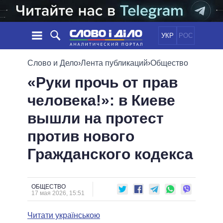
УКР
РОС
НОВОСТИ
Слово и Дело
›
Лента публикаций
›
Общество
«Руки прочь от прав
ОБЕЩАНИЯ
ЛЕНТА
ПОЛИТИКА
человека!»: в Киеве
СОБЫТИЯ
ЭКОНОМИКА
ПОЛИТИКИ
вышли на протест
СТАТЬИ
ОБЩЕСТВО
ИНФОГРАФИКА
МНЕНИЯ
МИР
ВСЕ ПОЛИТИКИ
против нового
ОБЗОРЫ
ПРЕЗИДЕНТ И ОФИС
Гражданского кодекса
ВИДЕО
ДАЙДЖЕСТЫ
ВЕРХОВНАЯ РАДА
ПОДДЕРЖАТЬ
КАБИНЕТ МИНИСТРОВ
ГЛАВЫ ОБЛАДМИНИСТРАЦИЙ
ОБЩЕСТВО
СРАВНЕНИЕ ПОЛИТИКОВ
17 мая 2026, 15:51
МЭРЫ
Читати українською
ВСЕ ПЕРСОНЫ