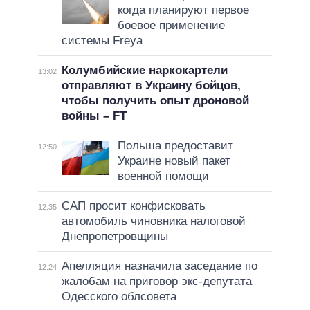
когда планируют первое
боевое применение
системы Freya
Колумбийские наркокартели
13:02
отправляют в Украину бойцов,
чтобы получить опыт дроновой
войны – FT
Польша предоставит
12:50
Украине новый пакет
военной помощи
САП просит конфисковать
12:35
автомобиль чиновника налоговой
Днепропетровщины
Апелляция назначила заседание по
12:24
жалобам на приговор экс-депутата
Одесского облсовета