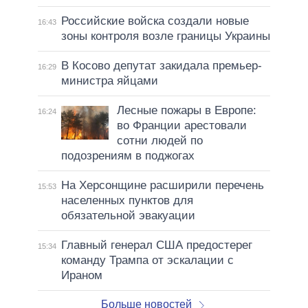
Российские войска создали новые
16:43
зоны контроля возле границы Украины
В Косово депутат закидала премьер-
16:29
министра яйцами
Лесные пожары в Европе:
16:24
во Франции арестовали
сотни людей по
подозрениям в поджогах
На Херсонщине расширили перечень
15:53
населенных пунктов для
обязательной эвакуации
Главный генерал США предостерег
15:34
команду Трампа от эскалации с
Ираном
Больше новостей