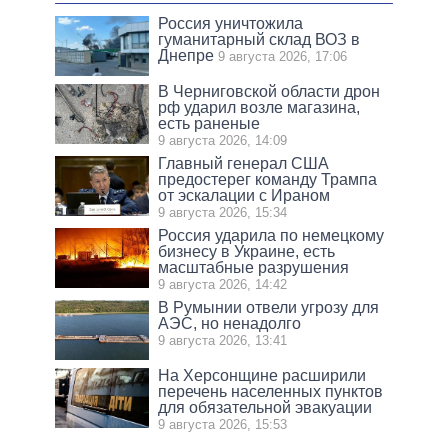
Россия уничтожила
гуманитарный склад ВОЗ в
Днепре
9 августа 2026, 17:06
В Черниговской области дрон
рф ударил возле магазина,
есть раненые
9 августа 2026, 14:09
Главный генерал США
предостерег команду Трампа
от эскалации с Ираном
9 августа 2026, 15:34
Россия ударила по немецкому
бизнесу в Украине, есть
масштабные разрушения
9 августа 2026, 14:42
В Румынии отвели угрозу для
АЭС, но ненадолго
9 августа 2026, 13:41
На Херсонщине расширили
перечень населенных пунктов
для обязательной эвакуации
9 августа 2026, 15:53