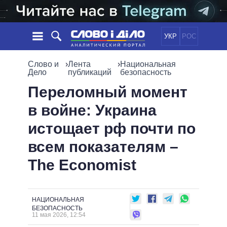
УКР
РОС
НОВОСТИ
Слово и
›
Лента
›
Национальная
Дело
публикаций
безопасность
ОБЕЩАНИЯ
ЛЕНТА
ПОЛИТИКА
Переломный момент
СОБЫТИЯ
ЭКОНОМИКА
в войне: Украина
ПОЛИТИКИ
СТАТЬИ
ОБЩЕСТВО
истощает рф почти по
ИНФОГРАФИКА
МНЕНИЯ
МИР
ВСЕ ПОЛИТИКИ
всем показателям –
ОБЗОРЫ
ПРЕЗИДЕНТ И ОФИС
ВИДЕО
The Economist
ДАЙДЖЕСТЫ
ВЕРХОВНАЯ РАДА
ПОДДЕРЖАТЬ
КАБИНЕТ МИНИСТРОВ
ГЛАВЫ ОБЛАДМИНИСТРАЦИЙ
СРАВНЕНИЕ ПОЛИТИКОВ
НАЦИОНАЛЬНАЯ
МЭРЫ
БЕЗОПАСНОСТЬ
11 мая 2026, 12:54
ВСЕ ПЕРСОНЫ