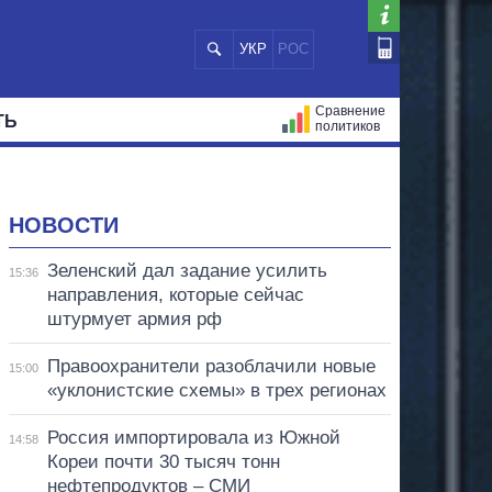
УКР
РОС
Сравнение
ТЬ
политиков
СТРАЦИЙ
МЭРЫ
ВСЕ ПЕРСОНЫ
НОВОСТИ
Зеленский дал задание усилить
15:36
направления, которые сейчас
штурмует армия рф
Правоохранители разоблачили новые
15:00
«уклонистские схемы» в трех регионах
Россия импортировала из Южной
14:58
Кореи почти 30 тысяч тонн
нефтепродуктов – СМИ