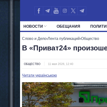
НОВОСТИ
ОБЕЩАНИЯ
ПОЛИТИ
ВСЕ ПОЛИТИКИ
ПРЕЗИДЕНТ И ОФ
Слово и Дело
›
Лента публикаций
›
Общество
В «Приват24» произош
ОБЩЕСТВО
11 мая 2026, 12:40
Читати українською