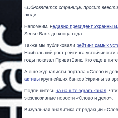
«Обновляется страница, просит ввести 
люди.
Напомним, н
едавно президент Украины 
Sense Bank до конца года.
Также мы публиковали
рейтинг самых ус
Наибольший рост рейтинга устойчивости
годы показал ПриватБанк. Кто еще в пят
А еще журналисты портала «Слово и де
активы
крупнейших банков Украины за вр
Подпишитесь
на наш Telegram-канал
, чт
эксклюзивные новости «Слово и дело».
Визуальная аналитика от редакции «Слов