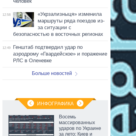
человек
«Укрзализныця» изменила
12:58
маршруты ряда поездов из-
за ситуации с
безопасностью в восточных регионах
Генштаб подтвердил удар по
12:49
аэродрому «Гвардейское» и поражение
РЛС в Оленевке
Больше новостей
ИНФОГРАФИКА
Восемь
массированных
ударов по Украине
за лето: Киев и