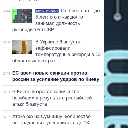
От 1 месяца – до
ИНФОГРАФИКА
14:44
5 лет: кто и как долго
занимал должность
руководителя СВР
В Украине 6 августа
13:58
зафиксировали
температурные рекорды в 13
областных центрах
ЕС ввел новые санкции против
13:49
россии за усиление ударов по Киеву
В Киеве возросло количество
13:33
погибших в результате российской
атаки 5 августа
Атака рф на Сумщину: количество
13:22
пострадавших увеличилось до 13