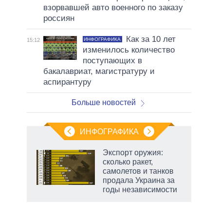
взорвавшей авто военного по заказу
россиян
Как за 10 лет
ИНФОГРАФИКА
15:12
изменилось количество
поступающих в
бакалавриат, магистратуру и
аспирантуру
Больше новостей
ИНФОГРАФИКА
Экспорт оружия:
сколько ракет,
не за
самолетов и танков
асть
продала Украина за
елью
годы независимости