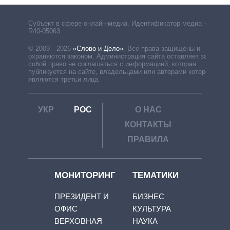
Субъект в сфере онлайн-медиа. Идентификатор медиа –
R40-05063
© 2009—2026
«Слово и Дело»
.
Все права защищены и
охраняются законом. Администрация сайта оставляет за
собой право не соглашаться с информацией, которая
публикуется на сайте, владельцами или авторами которой
являются третьи лица.
УКР
РОС
О НАС
КОНТАКТЫ
ПРАВИЛА
МОНИТОРИНГ
ТЕМАТИКИ
ПРЕЗИДЕНТ И
БИЗНЕС
ОФИС
КУЛЬТУРА
ВЕРХОВНАЯ
НАУКА