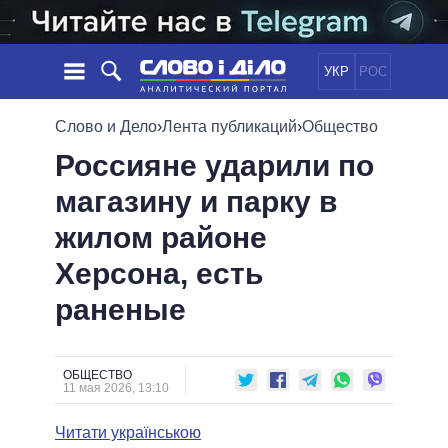
УКР
РОС
НОВОСТИ
Слово и Дело
›
Лента публикаций
›
Общество
Россияне ударили по
ОБЕЩАНИЯ
ЛЕНТА
ПОЛИТИКА
магазину и парку в
СОБЫТИЯ
ЭКОНОМИКА
ПОЛИТИКИ
жилом районе
СТАТЬИ
ОБЩЕСТВО
ИНФОГРАФИКА
МНЕНИЯ
МИР
ВСЕ ПОЛИТИКИ
Херсона, есть
ОБЗОРЫ
ПРЕЗИДЕНТ И ОФИС
раненые
ВИДЕО
ДАЙДЖЕСТЫ
ВЕРХОВНАЯ РАДА
ПОДДЕРЖАТЬ
КАБИНЕТ МИНИСТРОВ
ГЛАВЫ ОБЛАДМИНИСТРАЦИЙ
ОБЩЕСТВО
СРАВНЕНИЕ ПОЛИТИКОВ
11 мая 2026, 13:10
МЭРЫ
Читати українською
ВСЕ ПЕРСОНЫ