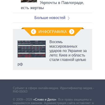
Укрпочты в Павлограде,
есть жертвы
Больше новостей
ИНФОГРАФИКА
рифы
Восемь
у в
массированных
 на
ударов по Украине за
лето: Киев и область
стали главной целью
рф
маги
Субъект в сфере онлайн-медиа. Идентификатор медиа –
R40-05063
© 2009—2026
«Слово и Дело»
.
Все права защищены и
охраняются законом. Администрация сайта оставляет за