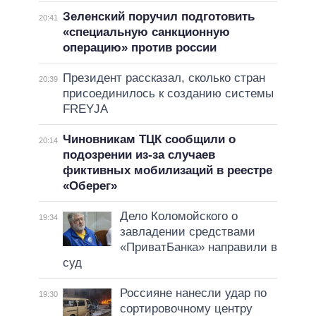
Зеленский поручил подготовить
20:41
«специальную санкционную
операцию» против россии
Президент рассказал, сколько стран
20:39
присоединилось к созданию системы
FREYJA
Чиновникам ТЦК сообщили о
20:14
подозрении из-за случаев
фиктивных мобилизаций в реестре
«Оберег»
Дело Коломойского о
19:34
завладении средствами
«ПриватБанка» направили в
суд
Россияне нанесли удар по
19:30
сортировочному центру