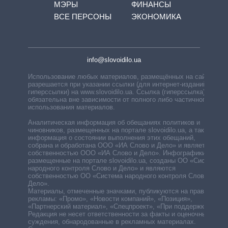
МЭРЫ
ФИНАНСЫ
ВСЕ ПЕРСОНЫ
ЭКОНОМИКА
info@slovoidilo.ua
Использование любых материалов, размещённых на сайте,
разрешается при указании ссылки (для интернет-изданий —
гиперссылки) на www.slovoidilo.ua. Ссылка (гиперссылка)
обязательна вне зависимости от полного либо частичного
использования материалов.
Аналитическая информация об обещаниях политиков и
чиновников, размещенных на портале slovoidilo.ua, а также
информация о состоянии выполнения этих обещаний,
собрана и обработана ООО «ИА Слово и Дело» и является
собственностью ООО «ИА Слово и Дело». Инфографики,
размещенные на портале slovoidilo.ua, созданы ОО «Система
народного контроля Слово и Дело» и являются
собственностью ОО «Система народного контроля Слово и
Дело».
Материалы, отмеченные значками, публикуются на правах
рекламы: «Промо», «Новости компаний», «Позиция»,
«Партнерский материал», «Спецпроект», «При поддержке».
Редакция не несет ответственности за факты и оценочные
суждения, обнародованные в рекламных материалах.