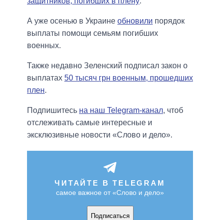
защитников, погибших в плену
.
А уже осенью в Украине
обновили
порядок
выплаты помощи семьям погибших
военных.
Также недавно Зеленский подписал закон о
выплатах
50 тысяч грн военным, прошедших
плен
.
Подпишитесь
на наш Telegram-канал
, чтоб
отслеживать самые интересные и
эксклюзивные новости «Слово и дело».
ЧИТАЙТЕ В TELEGRAM
самое важное от «Слово и дело»
Подписаться